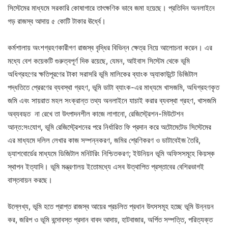
সিস্টেমের মাধ্যমে সরকারি কোষাগারে তাৎক্ষণিক ভাবে জমা হয়েছে। প্রতিদিন অনলাইনে
গড় রাজস্ব আদায় ৫ কোটি টাকার ঊর্ধ্বে।
কর্মশালায় অংশগ্রহণকারীগণ রাজস্ব বৃদ্ধির বিভিন্ন ক্ষেত্র নিয়ে আলোচনা করেন। এর
মধ্যে বেশ কয়েকটি গুরুত্বপূর্ণ দিক রয়েছে, যেমন, আইবাস সিস্টেম থেকে ভূমি
অধিগ্রহণের ক্ষতিপূরণের টাকা সরাসরি ভূমি মালিকের ব্যাংক অ্যাকাউন্টে ডিজিটাল
পদ্ধতিতে প্রেরণের ব্যবস্থা গ্রহণ, ভূমি ডাটা ব্যাংক-এর মাধ্যমে খাসজমি, অধিগ্রহণকৃত
জমি এবং সায়রাত মহল সংক্রান্ত তথ্য অনলাইনে যাচাই করার ব্যবস্থা গ্রহণ, খাসজমি
অব্যবহৃত না রেখে তা উৎপাদনশীল কাজে লাগানো, রেজিস্ট্রেশন-মিউটেশন
আন্ত:সংযোগ, ভূমি রেজিস্ট্রেশনের পরে নির্ধারিত ফি প্রদান করে অটোমেটেড সিস্টেমের
এর মাধ্যমে দলিল লেখার কাজ সম্পন্নকরণ, জমির শ্রেণিকরণ ও ডাটাবেইজ তৈরি,
ড্যাশবোর্ডের মাধ্যমে ডিজিটাল মনিটরিং নিশ্চিতকরণ; ইউনিয়ন ভূমি অফিসসমূহে কিয়স্ক
স্থাপন ইত্যাদি। ভূমি মন্ত্রণালয় ইতোমধ্যে এসব উত্থাপিত প্রস্তাবের বেশিরভাগই
বাস্তবায়ন করছে।
উল্লেখ্য, ভূমি হতে প্রাপ্ত রাজস্ব আয়ের প্রচলিত প্রধান উৎসসমূহ হচ্ছে ভূমি উন্নয়ন
কর, জরিপ ও ভূমি বন্দোবস্ত প্রদান বাবদ আদায়, হাটবাজার, অর্পিত সম্পত্তি, পরিত্যক্ত