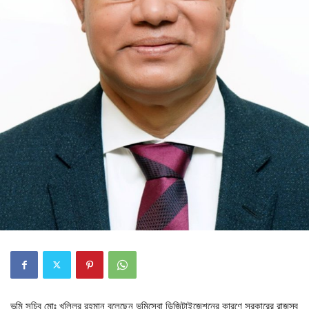
ভূমি সচিব মোঃ খলিলুর রহমান বলেছেন ভূমিসেবা ডিজিটাইজেশনের কারণে সরকারের রাজস্ব