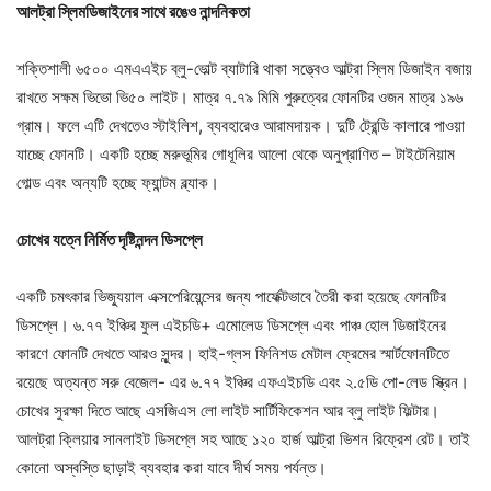
আলট্রা স্লিমডিজাইনের সাথে রঙেও নান্দনিকতা
শক্তিশালী ৬৫০০ এমএএইচ ব্লু-ভোল্ট ব্যাটারি থাকা সত্ত্বেও আল্ট্রা স্লিম ডিজাইন বজায়
রাখতে সক্ষম ভিভো ভি৫০ লাইট। মাত্র ৭.৭৯ মিমি পুরুত্বের ফোনটির ওজন মাত্র ১৯৬
গ্রাম। ফলে এটি দেখতেও স্টাইলিশ, ব্যবহারেও আরামদায়ক। দুটি ট্রেন্ডি কালারে পাওয়া
যাচ্ছে ফোনটি। একটি হচ্ছে মরুভূমির গোধূলির আলো থেকে অনুপ্রাণিত – টাইটেনিয়াম
গোল্ড এবং অন্যটি হচ্ছে ফ্যান্টম ব্ল্যাক।
চোখের যত্নে নির্মিত দৃষ্টিনন্দন ডিসপ্লে
একটি চমৎকার ভিজ্যুয়াল এক্সপেরিয়েন্সের জন্য পার্ফেক্টভাবে তৈরী করা হয়েছে ফোনটির
ডিসপ্লে। ৬.৭৭ ইঞ্চির ফুল এইচডি+ এমোলেড ডিসপ্লে এবং পাঞ্চ হোল ডিজাইনের
কারণে ফোনটি দেখতে আরও সুন্দর। হাই-গ্লস ফিনিশড মেটাল ফ্রেমের স্মার্টফোনটিতে
রয়েছে অত্যন্ত সরু বেজেল- এর ৬.৭৭ ইঞ্চির এফএইচডি এবং ২.৫ডি পো-লেড স্ক্রিন।
চোখের সুরক্ষা দিতে আছে এসজিএস লো লাইট সার্টিফিকেশন আর ব্লু লাইট ফিল্টার।
আলট্রা ক্লিয়ার সানলাইট ডিসপ্লে সহ আছে ১২০ হার্জ আল্ট্রা ভিশন রিফ্রেশ রেট। তাই
কোনো অস্বস্তি ছাড়াই ব্যবহার করা যাবে দীর্ঘ সময় পর্যন্ত।