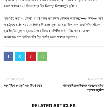
করতে পারবেন ১৮০ দিনের জন্য ফ্রি ডিসপ্লে রিপ্লেসমেন্ট সুবিধা।
আকর্ষণীয় নতুন এ ফোনটি পাওয়া যাচ্ছে দুটি ভিন্ন স্টোরেজ ভ্যারিয়েন্টে—৮ জিবি+৮ জিবি
এক্সটেন্ডেড র‍্যাম সহ ১২৮ জিবি স্টোরেজের মূল্য ২৯,৯৯৯ টাকা এবং ২৫৬ জিবি স্টোরেজ
ভ্যারিয়েন্টের মূল্য ৩২,৯৯৯ টাকা। ভিভোর অফিসিয়াল ই-স্টোর অথবা যেকোনো
অথরাইজড শপে স্মার্টফোনটির প্রি-অর্ডার করতে পারবেন ক্রেতারা।
Previous article
Next article
নতুন ‘টিগো ৮ প্রো’ এবং ‘টিগো ক্রস
মাতারবাড়ী বন্দর উন্নয়ন প্রকল্পের চুক্তি
স্বাক্ষর অনুষ্ঠিত
RELATED ARTICLES