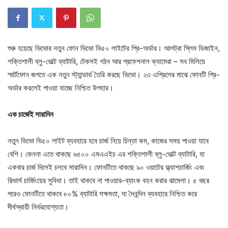
শুরু হয়েছে ভিভোর নতুন ফোন ভিভো ভি৫০ লাইটের প্রি-অর্ডার। আলট্রা স্লিম ডিজাইন,
শক্তিশালী ব্লু-ভোল্ট ব্যাটারি, টেকসই গঠন আর প্রফেশনাল ক্যামেরা – সব মিলিয়ে
স্মার্টফোন জগতে এক নতুন স্ট্যান্ডার্ড তৈরি করছে ভিভো। ২৩ এপ্রিলের মাঝে ফোনটি প্রি-
অর্ডার করলেই পাওয়া যাচ্ছে নিশ্চিত উপহার।
এক চার্জেই সারাদিন
নতুন ভিভো ভি৫০ লাইট ব্যবহারে হবে চার্জ নিয়ে চিন্তা কম, কাজের সময় পাওয়া যাবে
বেশি। কেননা এতে থাকছে ৬৫০০ এমএএইচ এর শক্তিশালী ব্লু-ভোল্ট ব্যাটারি, যা
একবার চার্জ দিলেই চলবে সারাদিন। ফোনটিতে থাকছে ৯০ ওয়াটের ফ্ল্যাশচার্জিং এবং
রিভার্স চার্জিংয়ের সুবিধা। তাই থাকবে না পাওয়ার-ব্যাংক বহন করার ঝামেলা। ৫ বছর
পরেও ফোনটিতে থাকবে ৮০% ব্যাটারি সক্ষমতা, যা দৈনন্দিন ব্যবহারে নিশ্চিত করে
দীর্ঘস্থায়ী নির্ভরযোগ্যতা।