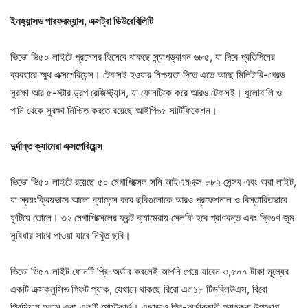
ইনহ্যান্সড পারফরম্যান্স, এক্সট্রা ডিউরেবিলিটি
ভিভো ভি৫০ লাইটে প্রসেসর হিসেবে থাকছে স্ন্যাপড্রাগন ৬৮৫, যা দিবে প্রতিদিনের
ব্যবহারে স্মুথ এক্সপেরিয়েন্স। টেকসই হওয়ার নিশ্চয়তা দিতে এতে আছে মিলিটারি-গ্রেড
সুরক্ষা আর ৫-স্টার ড্রপ রেজিস্ট্যান্স, যা ফোনটিকে করে আরও টেকসই। ধুলোবালি ও
পানি থেকে সুরক্ষা নিশ্চিত করতে রয়েছে আইপি৬৫ সার্টিফিকেশন।
দুর্দান্ত ক্যামেরা এক্সপেরিয়েন্স
ভিভো ভি৫০ লাইটে রয়েছে ৫০ মেগাপিক্সেল সনি আইএমএক্স ৮৮২ সেন্সর এবং অরা লাইট,
যা স্বয়ংক্রিয়ভাবে আলো ব্যালেন্স করে ছবিগুলোকে আরও প্রফেশনাল ও বিস্তারিতভাবে
ফুটিয়ে তোলে। ৩২ মেগাপিক্সেলের ফ্রন্ট ক্যামেরায় সেলফি হবে প্রাণবন্ত এবং দ্বিগুণ জুম
সুবিধার সাথে পাওয়া যাবে নিখুঁত ছবি।
ভিভো ভি৫০ লাইট ফোনটি প্রি-অর্ডার করলেই আপনি পেয়ে যাবেন ৩,৫০০ টাকা মূল্যের
একটি এক্সক্লুসিভ গিফট প্যাক, যেখানে থাকছে রিরো এল১৮ টিডব্লিউএস, রিরো
প্রিমিয়াম গ্লাস এবং একটি পোস্টকার্ড। এছাড়াও প্রি-অর্ডারকারী গ্রাহকরা উপভোগ