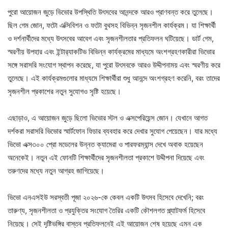
পুরো আয়োজন জুড়ে ভিভোর উপস্থিতি উৎসবের আনন্দকে আরও প্রাণবন্ত করে তুলেছে।
ছিল গেম জোন, ফটো এক্সিবিশন ও ফটো বুথসহ বিভিন্ন সৃজনশীল কার্যক্রম। যা শিক্ষার্থী
ও দর্শনার্থীদের মধ্যে উৎসবের আবেগ এবং সৃজনশীলতার প্রতিফলন ঘটিয়েছে। ডার্ট গেম,
স্মরণীয় উপহার এবং ইন্টার‌্যাকটিভ বিভিন্ন কার্যক্রমের মাধ্যমে অংশগ্রহণকারীরা ভিভোর
সঙ্গে সরাসরি সংযোগ স্থাপন করেছে, যা পুরো উৎসবকে আরও উদ্দীপনাময় এবং স্মরণীয় করে
তুলেছে। এই কার্যক্রমগুলোর মাধ্যমে শিক্ষার্থীরা শুধু আনন্দে অংশগ্রহণ করেনি, বরং তাদের
সৃজনশীল প্রকাশের নতুন সুযোগও সৃষ্টি হয়েছে।
এছাড়াও, এ আয়োজন জুড়ে ছিলো ভিভোর স্টল ও এক্সপেরিয়েন্স জোন। যেখানে আগত
দর্শকরা সরাসরি ভিভোর স্মার্টফোন ফিচার ব্যবহার করে দেখার সুযোগ পেয়েছেন। যার মধ্যে
ভিভো এক্স৩০০ প্রো মডেলের উন্নত ক্যামেরা ও পারফরম্যান্স দেখে অবাক হয়েছেন
অনেকেই। নতুন এই ফোনটি শিক্ষার্থীদের সৃজনশীলতা প্রকাশে উদ্দীপনা দিয়েছে এবং
তরুণদের মধ্যে নতুন আগ্রহ জাগিয়েছে।
ভিভো এনএসইউ সরস্বতী পূজা ২০২৬-কে কেবল একটি উৎসব হিসেবে দেখেনি; বরং
তারুণ্য, সৃজনশীলতা ও প্রযুক্তির সংযোগ তৈরির একটি কৌশলগত প্ল্যাটফর্ম হিসেবে
নিয়েছে। সেই দৃষ্টিভঙ্গির বাস্তব প্রতিফলনেই এই আয়োজন শেষ হয়েছে এমন এক