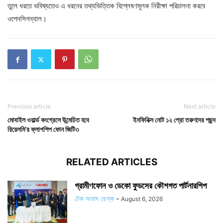
তুলে ধরতে ভবিষ্যতেও এ ধরনের তথ্যভিত্তিক বিশ্লেষণমূলক নিরীক্ষা পরিচালনা করবে
ওপেনসিগন্যাল।
Previous article
Next article
মোবাইল ওয়ার্ল্ড কংগ্রেসে উন্মেচিত হবে
ইনফিনিক্স নোট ১২ প্রো তরুণদের পছন্দ
রিয়েলমি’র ফ্লাগশিপ ফোন জিটি৩
RELATED ARTICLES
গ্রামীণফোন ও ডেকো ফুডসের কৌশগত পার্টনারশিপ
টেক সংবাদ ডেস্ক
-
August 6, 2026