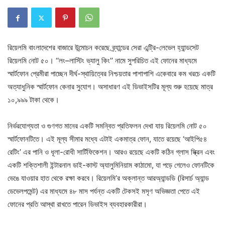
রিয়েলমি বাংলাদেশের বাজারে উন্মোচন করেছে ব্র্যান্ডের সেরা এন্ট্রি-লেভেল হ্যান্ডসেট
রিয়েলমি নোট ৫০। ‘‘লং–লাস্টিং ভ্যালু কিং’’ নামে সুপরিচিত এই ফোনের মাধ্যমে
স্মার্টফোন প্রেমীরা পাচ্ছেন দীর্ঘ-স্থায়িত্বের নিশ্চয়তার পাশাপাশি একেবারে কম খরচে একটি
অত্যাধুনিক স্মার্টফোন কেনার সুযোগ। অসাধারণ এই ডিভাইসটির মূল্য শুরু হয়েছে মাত্র
১০,৯৯৯ টাকা থেকে।
নির্ভরযোগ্যতা ও গুণগত মানের একটি সমন্বিত প্রতিফলন দেখা যায় রিয়েলমি নোট ৫০
স্মার্টফোনটিতে। এই মূল্য সীমার মধ্যে এটাই একমাত্র ফোন, যাতে রয়েছে ‘আইপি৫৪
রেটিং’ এর পানি ও ধূলা-রোধী সার্টিফিকেশন। আরও রয়েছে একটি কঠিন গ্লাস স্ক্রিন এবং
একটি শক্তিশালী ইন্টারনাল ডাই-কাস্ট অ্যালুমিনিয়াম কাঠামো, যা পড়ে গেলেও ফোনটিকে
ভেঙে যাওয়ার হাত থেকে রক্ষা করবে। রিয়েলমি’র অক্লান্ত আরঅ্যান্ডডি (রিসার্চ অ্যান্ড
ডেভেলপমেন্ট) এর মাধ্যমে ৪৮ মাস পর্যন্ত একটি টেকসই মসৃণ অভিজ্ঞতা পেতে এই
ফোনের প্রতি আস্থা রাখতে পারেন ডিভাইস ব্যবহারকারীরা।