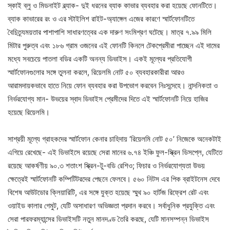
স্কাই ব্লু ও মিডনাইট ব্ল্যাক- দুই ধরনের ব্যাক কাভার ব্যবহার করা হয়েছে ফোনটিতে।
ব্যাক কাভারের রং ও এর স্টাইলিশ রাইট-অ্যাঙ্গেল এজের কারণে স্মার্টফোনটিতে
বৈচিত্র্যময়তার পাশাপাশি সাধারণত্বের এক দারুণ সংমিশ্রণ ঘটেছে। মাত্র ৭.৯৯ মিলি
মিটার পুরুত্ব এবং ১৮৬ গ্রাম ওজনের এই ফোনটি কিনলে টেকপ্রেমীরা পাচ্ছেন এই দামের
মধ্যে সবচেয়ে পাতলা বডির একটি অনন্য ডিভাইস। একই মূল্যের প্রতিযোগী
স্মার্টফোনগুলোর সঙ্গে তুলনা করলে, রিয়েলমি নোট ৫০ ব্যবহারকারীরা আরও
আরামদায়কভাবে হাতে নিয়ে ফোন ব্যবহার করা উপভোগ করবেন নিঃসন্দেহে। নান্দনিকতা ও
নির্ভরযোগ্য মান- উভয়ের স্বাদ ডিভাইস প্রেমীদের দিতে এই স্মার্টফোনটি নিয়ে হাজির
হয়েছে রিয়েলমি।
সাশ্রয়ী মূল্যে গ্রাহকদের স্মার্টফোন কেনার চাহিদায় ‘রিয়েলমি নোট ৫০’ নিজেকে অনেকটাই
এগিয়ে রেখেছে- এই ডিভাইসে রয়েছে সেরা মানের ৬.৭৪ ইঞ্চি ফুল-স্ক্রিন ডিসপ্লে, যেটিতে
রয়েছে আকর্ষণীয় ৯০.৩ শতাংশ স্ক্রিন-টু-বডি রেশিও; ফিচার ও নির্ভরযোগ্যতা উভয়
ক্ষেত্রেই স্মার্টফোনটি কম্পিটিটরদের পেছনে ফেলবে। ৫৬০ নিটস এর পিক ব্রাইটনেস দেবে
বিশেষ আউটডোর ক্লিয়ারিটি, এর সঙ্গে যুক্ত হয়েছে স্মুথ ৯০ হার্টজ রিফ্রেশ রেট এবং
ওয়াইড কালার গেমুট, যেটি অসাধারণ অভিজ্ঞতা প্রদান করবে। সর্বাধুনিক প্রযুক্তি এবং
সেরা পারফরম্যান্সের ডিভাইসটি নতুন মানদণ্ড তৈরি করছে, যেটি মানসম্পন্ন ডিভাইস