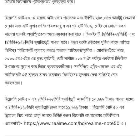
তৈরিতে রিয়েলমি’র প্রতিশ্রুতিই পুর্নব্যক্ত করে।
রিয়েলমি নোট ৫০-এ রয়েছে অক্টা-কোর প্রসেসর এবং ঈর্ষণীয় ২৪৫,৩৪৩ আনটুটু বেঞ্চমার্ক
স্কোর এবং এটি সুপার গেমিং পারফরম্যান্স এর গ্যারান্টি দিচ্ছে, সেইসঙ্গে কোনো রকম
ঝামেলা ছাড়াই অ্যাপ্লিকেশনগুলো ব্যবহার করা যাবে। ডিভাইসটি (৪জিবি+৬৪জিবি) এবং
(৪জিবি+১২৮জিবি) ভ্যারিয়েন্টে পাওয়া যাবে। ফলে যথেষ্ট স্টোরেজ সুবিধা কাজে লাগিয়ে
নির্বিঘ্নে স্মার্টফোনটি ব্যবহার করতে পারবেন স্মার্টফোনপ্রেমীরা। মোবাইলটিতে আছে
৫০০০এমএএইচ এর বৃহৎ ব্যাটারি, যেটি সর্বোচ্চ ১০৬ ঘণ্টা পর্যন্ত একটানা মিউজিক
উপভোগের সুযোগ করে দিচ্ছে ব্যবহারকারীদের। সবমিলিয়ে এন্ট্রি-লেভেল এর এই
স্মার্টফোনটি এই মূল্যের মধ্যে অন্যান্য ডিভাইসের তুলনায় সেরা সার্ভিসই দেবে
গ্রাহকদের।
রিয়েলমি নোট ৫০ এর ৪জিবি+৬৪জিবি ভ্যারিয়েন্ট আকর্ষণীয় ১০,৯৯৯ টাকায় পাওয়া যাচ্ছে
ও ৪জিবি+১২৮জিবি ভ্যারিয়েন্ট কেনা যাবে ১১,৯৯৯ টাকায়। রিয়েলমি নোট ৫০ এর
উন্মোচন নিয়ে আরো তথ্য জানতে ভিজিট করুন রিয়েলমি বাংলাদেশের অফিসিয়াল
ওয়েবসাইট- https://www.realme.com/bd/realme-note50 এ।