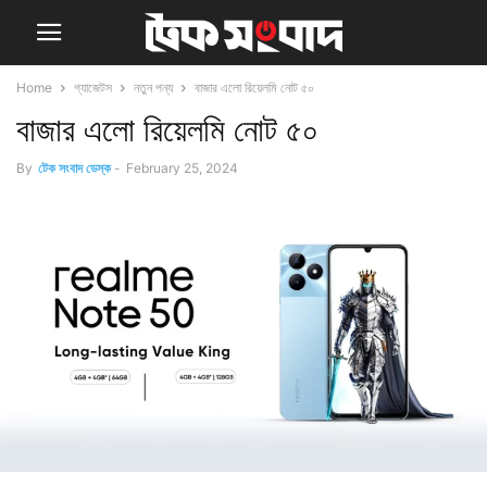
Home
গ্যাজেটস
নতুন পন্য
বাজার এলো রিয়েলমি নোট ৫০
বাজার এলো রিয়েলমি নোট ৫০
By
টেক সংবাদ ডেস্ক
-
February 25, 2024