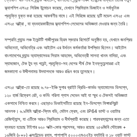
ফ্ল্যাগশিপ এস২৫ সিরিজ উন্মোচন করেছে, যেখানে প্রিমিয়াম ডিজাইন ও সর্বাধুনিক
প্রযুক্তি যুক্ত করা হয়েছে আকর্ষণীয় দামে। এই সিরিজে রয়েছে দুটি মডেল এস২৫ এবং
এস২৫ আল্ট্রা , যা ব্যবহারকারীদের ফ্ল্যাগশিপ-লেভেলের অভিজ্ঞতা দেওয়ার জন্য তৈরি।
সম্প্রতি গ্র্যান্ড লঞ্চ ইভেন্টটি গাজীপুরের ড্রিম স্কয়ার রিসোর্টে অনুষ্ঠিত হয়, যেখানে জনপ্রিয়
অভিনেতা, অভিনেত্রি এবং আইটেল এর উর্ধতন কর্মকর্তারা উপস্থিত ছিলেন। আইটেল
বাংলাদেশের ব্র্যান্ড অ্যাম্বাসেডর সিয়াম আহমেদ, অভিনেত্রী সালহা খানম নাদিয়া, এবং
স্যামজোন, টেক ট্যু দ্য পয়েন্ট, প্রযুক্তি-সহ দেশের শীর্ষ টেক ইনফ্লুয়েন্সাররা এই
জমকালো ও উদ্দীপনাময় উদযাপনকে আরও রঙিন করে তুলেছেন।
এস২৫ আল্ট্রা-তে রয়েছে ৬.৭৮-ইঞ্চি সুপার ব্রাইট থ্রিডি-কার্ভড অ্যামোলেড ডিসপ্লে,
১২০ হার্জ রিফ্রেশ রেট, ও কর্নিং গরিলা গ্লাস সেভেন আই যা স্মুথ ও টেকসই অভিজ্ঞতা
একসাথে নিশ্চিত করবে। এছাড়াও ডিভাইসটিতে রয়েছে ইন-ডিসপ্লে ফিঙ্গারপ্রিন্ট
আনলক। ৬.৯মিমি আল্ট্রা-স্লিম বডি, মেটাল ফ্রেম, এবং IP64 ডাস্ট ও ওয়াটার
রেজিস্ট্যান্স, যা এটিকে আরও প্রিমিয়াম ও দীর্ঘস্থায়ী করেছে। পারফরম্যান্সের জন্য এতে
ব্যবহৃত হয়েছে টাইগার ৬২০ অক্টা-কোর প্রসেসর, আরও রয়েছে ২৫৬জিবি স্টোরেজ +
১৬জিবি (৮+৮) এক্সটেন্ডেড র‍্যাম, পাশাপাশি ৫০০০এমএএইচ ব্যাটারি ও ১৮ ওয়াট ফাস্ট