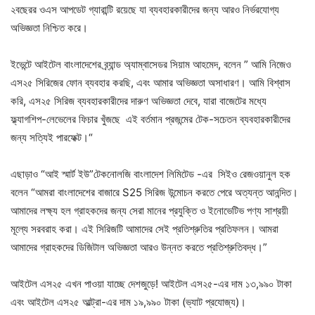
২বছেরর ওএস আপডেট গ্যারান্টি রয়েছে যা ব্যবহারকারীদের জন্য আরও নির্ভরযোগ্য
অভিজ্ঞতা নিশ্চিত করে।
ইভেন্টে আইটেল বাংলাদেশের ব্র্যান্ড অ্যাম্বাসেডর সিয়াম আহমেদ, বলেন ” আমি নিজেও
এস২৫ সিরিজের ফোন ব্যবহার করছি, এবং আমার অভিজ্ঞতা অসাধারণ। আমি বিশ্বাস
করি, এস২৫ সিরিজ ব্যবহারকারীদের দারুণ অভিজ্ঞতা দেবে, যারা বাজেটের মধ্যে
ফ্ল্যাগশিপ-লেভেলের ফিচার খুঁজছে এই বর্তমান প্রজন্মের টেক-সচেতন ব্যবহারকারীদের
জন্য সত্যিই পারফেক্ট।“
এছাড়াও “আই স্মার্ট ইউ”টেকনোলজি বাংলাদেশ লিমিটেড -এর সিইও রেজওয়ানুল হক
বলেন “আমরা বাংলাদেশের বাজারে S25 সিরিজ উন্মোচন করতে পেরে অত্যন্ত আনন্দিত।
আমাদের লক্ষ্য হল গ্রাহকদের জন্য সেরা মানের প্রযুক্তি ও ইনোভেটিভ পণ্য সাশ্রয়ী
মূল্যে সরবরাহ করা। এই সিরিজটি আমাদের সেই প্রতিশ্রুতির প্রতিফলন। আমরা
আমাদের গ্রাহকদের ডিজিটাল অভিজ্ঞতা আরও উন্নত করতে প্রতিশ্রুতিবদ্ধ।”
আইটেল এস২৫ এখন পাওয়া যাচ্ছে দেশজুড়ে! আইটেল এস২৫-এর দাম ১৩,৯৯০ টাকা
এবং আইটেল এস২৫ আল্ট্রা-এর দাম ১৯,৯৯০ টাকা (ভ্যাট প্রযোজ্য)।