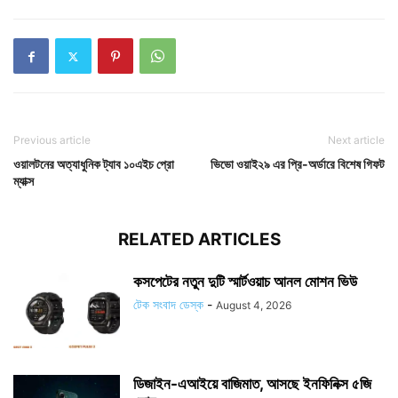
Previous article
Next article
ওয়ালটনের অত্যাধুনিক ট্যাব ১০এইচ প্রো
ভিভো ওয়াই২৯ এর প্রি-অর্ডারে বিশেষ গিফট
ম্যাক্স
RELATED ARTICLES
কসপেটের নতুন দুটি স্মার্টওয়াচ আনল মোশন ভিউ
টেক সংবাদ ডেস্ক
-
August 4, 2026
ডিজাইন-এআইয়ে বাজিমাত, আসছে ইনফিনিক্স ৫জি