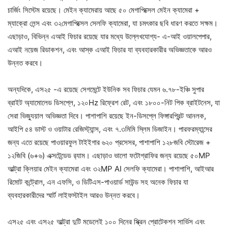
চার্জিং সিস্টেম রয়েছে। মেইন ক্যামেরায় আছে ৫০ মেগাপিক্সেল মেইন ক্যামেরা +
ম্যাক্রো লেন্স এবং ৩২মেগাপিক্সেল সেলফি ক্যামেরা, যা চমৎকার ছবি ধারণ করতে সক্ষম।
এছাড়াও, বিভিন্ন এআই ফিচার রয়েছে যার মধ্যে উল্লেখযোগ্য- এ-আই ওয়ালপেপার,
এআই নয়েজ রিডাকশন, এবং আস্ক এআই ফিচার যা ব্যবহারকারীর অভিজ্ঞতাকে আরও
উন্নত করবে।
অন্যদিকে, এস২৫ -এ রয়েছে সেগমেন্টে ইউনিক সব ফিচার যেমন ৬.৭৮-ইঞ্চি সুপার
ব্রাইট অ্যামোলেড ডিসপ্লে, ১২০Hz রিফ্রেশ রেট, এবং ১৮০০-নিট পিক ব্রাইটনেস, যা
সেরা ভিজ্যুয়াল অভিজ্ঞতা দিবে। পাশাপাশি রয়েছে ইন-ডিসপ্লে ফিঙ্গারপ্রিন্ট আনলক,
আইপি ৫৪ ডাস্ট ও ওয়াটার রেজিস্ট্যান্স, এবং ৭.৩মিমি স্লিম ডিজাইন। পারফরম্যান্সের
জন্য এতে রয়েছে পাওয়ারফুল টাইইগার ৬২০ প্রসেসর, পাশাপাশি ১২৮জবি স্টোরেজ +
১২জিবি (৬+৬) এক্সটেন্ডেড র‍্যাম। এছাড়াও ভালো ফটোগ্রাফির জন্য রয়েছে ৫০MP
আল্ট্রা ক্লিয়ার মেইন ক্যামেরা এবং ৩২MP AI সেলফি ক্যামেরা। পাশাপাশি, আইআর
রিমোট কন্ট্রোল, এন এফসি, ও ডিটিএস-পাওয়ার্ড সাউন্ড সহ অনেক ফিচার যা
ব্যবহারকারীদের স্মার্ট লাইফস্টাইল আরও উন্নত করবে।
এস২৫ এবং এস২৫ আল্ট্রা দুটি মডেলেই ১০০ দিনের স্ক্রিন প্রোটেকশন সার্ভিস এবং