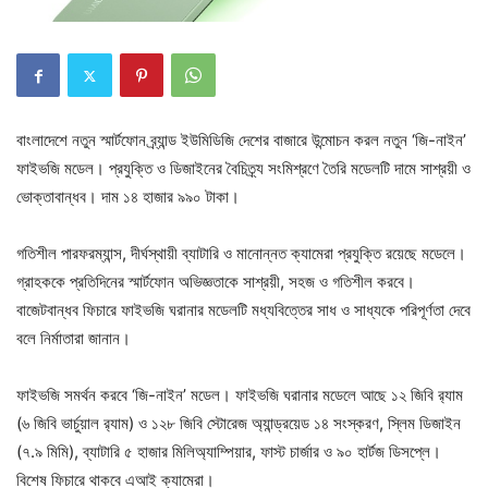
বাংলাদেশে নতুন স্মার্টফোন ব্র্যান্ড ইউমিডিজি দেশের বাজারে উন্মোচন করল নতুন ‘জি-নাইন’
ফাইভজি মডেল। প্রযুক্তি ও ডিজাইনের বৈচিত্র্য সংমিশ্রণে তৈরি মডেলটি দামে সাশ্রয়ী ও
ভোক্তাবান্ধব। দাম ১৪ হাজার ৯৯০ টাকা।
গতিশীল পারফরম্যান্স, দীর্ঘস্থায়ী ব্যাটারি ও মানোন্নত ক্যামেরা প্রযুক্তি রয়েছে মডেলে।
গ্রাহককে প্রতিদিনের স্মার্টফোন অভিজ্ঞতাকে সাশ্রয়ী, সহজ ও গতিশীল করবে।
বাজেটবান্ধব ফিচারে ফাইভজি ঘরানার মডেলটি মধ্যবিত্তের সাধ ও সাধ্যকে পরিপূর্ণতা দেবে
বলে নির্মাতারা জানান।
ফাইভজি সমর্থন করবে ‘জি-নাইন’ মডেল। ফাইভজি ঘরানার মডেলে আছে ১২ জিবি র‌্যাম
(৬ জিবি ভার্চুয়াল র‌্যাম) ও ১২৮ জিবি স্টোরেজ অ্যান্ড্রয়েড ১৪ সংস্করণ, স্লিম ডিজাইন
(৭.৯ মিমি), ব্যাটারি ৫ হাজার মিলিঅ্যাম্পিয়ার, ফাস্ট চার্জার ও ৯০ হার্টজ ডিসপ্লে।
বিশেষ ফিচারে থাকবে এআই ক্যামেরা।