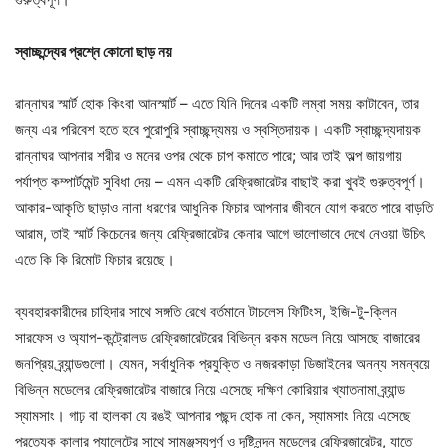
স্বাচ্ছন্দ্যের
প্রশ্নে
কোনো
ছাড়
নয়
রান্নাঘর স্মার্ট হোক কিংবা আনস্মার্ট – এতে যিনি দিনের একটি লম্বা সময় কাটাবেন, তার
জন্য এর পরিবেশ হতে হবে পুরোপুরি স্বাচ্ছন্দ্যময় ও স্বস্তিদায়ক। একটি স্বাচ্ছন্দ্যদায়ক
রান্নাঘর আপনার শরীর ও মনের ওপর থেকে চাপ কমাতে পারে; আর তাই অল্প জায়গায়
পর্যাপ্ত কম্পার্টমেন্ট সুবিধা দেয় – এমন একটি রেফ্রিজারেটর বাছাই করা খুবই গুরুত্বপূর্ণ।
আকার-আকৃতি ছাড়াও নানা ধরণের আধুনিক ফিচার আপনার জীবনে যোগ করতে পারে বাড়তি
আরাম, তাই স্মার্ট কিচেনের জন্য রেফ্রিজারেটর কেনার আগে ভালোভাবে দেখে নেওয়া উচিৎ
এতে কি কি রিমোট ফিচার রয়েছে।
ব্যবহারকারীদের চাহিদার সাথে সঙ্গতি রেখে বর্তমানে টাচলেস ফিটিংস, ইজি-টু-ক্লিন
সারফেস ও অ্যাপ-কন্ট্রোলড রেফ্রিজারেটরের বিভিন্ন রকম মডেল নিয়ে আসছে বাজারের
জনপ্রিয় ব্র্যান্ডগুলো। যেমন, সর্বাধুনিক প্রযুক্তি ও নজরকাড়া ডিজাইনের অনন্য সমন্বয়ে
বিভিন্ন মডেলের রেফ্রিজারেটর বাজারে নিয়ে এসেছে দক্ষিণ কোরিয়ার খ্যাতনামা ব্র্যান্ড
স্যামসাং। গাঢ় বা হালকা যে রঙই আপনার পছন্দ হোক না কেন, স্যামসাং নিয়ে এসেছে
প্রত্যেক কালার প্যালেটের সাথে সামঞ্জস্যপূর্ণ ও দৃষ্টিনন্দন মডেলের রেফ্রিজারেটর, যাতে