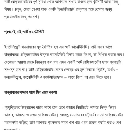
স্মার্ট রেফ্রিজারেটরের পূর্ণ সুবিধা পেতে আপনাকে মাথায় রাখতে হবে খুঁটিনাটি আরো কিছু
বিষয়। চলুন, জেনে নেওয়া যাক একটি ‘ইনটেলিজেন্ট’ রান্নাঘর গড়ে তোলার জন্য
প্রয়োজনীয় কিছু পরামর্শ।
প্রথমেই
চাই
স্মার্ট
কানেক্টিভিটি
ইনটেলিজেন্ট রান্নাঘরের মূল বৈশিষ্ট্য হল এর স্মার্ট কানেক্টিভিটি। তাই সবার আগে
রান্নাঘরের রেফ্রিজারেটরে উন্নত কানেক্টিভিটি ফিচার আছে কি না, তা নিশ্চিত করতে হবে।
যেকোনো জায়গা থেকে নিয়ন্ত্রণ করা যায় এমন একটি স্মার্ট রেফ্রিজারেটর ছাড়া প্রস্তুতি
সম্পন্ন হবে না। তাই রেফ্রিজারেটর কেনার ক্ষেত্রে এর মূল ফিচারে ‘থ্রিসি’, অর্থাৎ –
কনভেনিয়েন্স, কানেক্টিভিটি ও কাস্টমাইজেশন – আছে কিনা, তা দেখে নিতে হবে।
রান্নাঘরের
সজ্জার
সাথে
মিল
রেখে
নকশা
প্রযুক্তিগত উন্নয়নের ধারার সাথে তাল রেখে বাজারে নিয়মিতই আসছে ভিন্ন ভিন্ন
আকার, আয়তন ও রঙের রেফ্রিজারেটর। যেহেতু রান্নাঘরের সৌন্দর্যের সাথে রেফ্রিজারেটর
অনেকটাই জড়িত, তাই আপনার গৃহসজ্জার সাথে খাপ খায় এমন মডেল বাছাই করাও বেশ
গুরুত্বপূর্ণ।