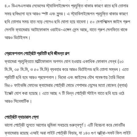
৪.০ ডিএসএলআর লেভেলের স্ট্যাবিলাইজেশন প্রযুক্তি থাকার কারণে রাতে ছবি তোলার
সময় ছবিগুলো হবে আরও স্পষ্ট এবং সুন্দর। এ স্ট্যাবিলাইজেশন প্রযুক্তি থাকার কারণে
ছবি তোলার সময় হাত নড়ে গেলেও ছবি ঘোলা হয়ে যাবেনা। ৫০ মেগাপিক্সেল জাইস গ্রুপ
সেলফি ক্যামেরায় অটোফোকাস ওয়াইড-এঙ্গেল লেন্স আছে, যাতে গ্রুপ সেলফিতে থাকে
আরও ডিটেইলস।
প্রোফেশনাল পোর্ট্রেটে প্রতিটি ছবি জীবন্ত গল্প
ক্যামেরা প্রযুক্তিতে মাল্টিফোকাল অপশন যোগ হওয়ায় একাধিক ফোকাল লেন্থ (২৩
মি.মি, ৩৫ মি.মি, ও ৫০ মি.মি) ব্যবহার করে আরও ডিটেইলড ছবি তোলা সম্ভব। এতে
প্রতিটি ছবি হবে আরও প্রফেশনাল। ভিভো এবং জাইসের যৌথ গবেষণায় তৈরি ভিভো
ভি৫০ ফাইভজি ফোনের ক্যামেরার পোর্ট্রেট মোডে পেশাদার লেন্সের মতো বোকেহ (ব্লার)
ইফেক্ট যোগ করা হয়েছে। এতে আছে ৭ টি ভিন্ন পোর্ট্রেট স্টাইল যাতে ছবি হয়ে ওঠে
আরও সিনেমাটিক।
পোর্ট্রেটে ন্যাচারাল গ্লো
ভালো পোর্ট্রেট তুলতে আলোর ভূমিকা সবচেয়ে গুরুত্বপূর্ণ। এটি বিবেচনা করে ফোনটির
ক্যামেরায় রয়েছে এআই অরা লাইট পোর্ট্রেট ফিচার, যা ১৪৩ গুণ আল্ট্রা-সফট ফিল লাইট