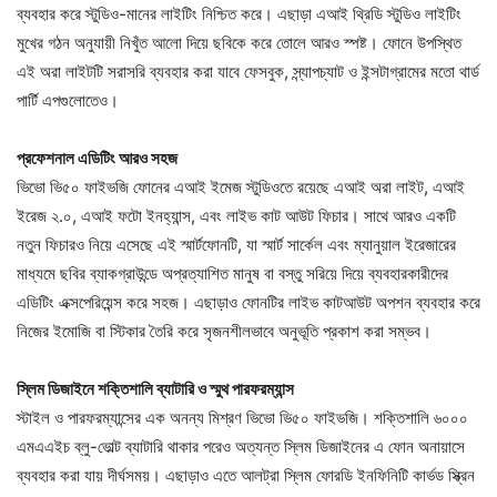
ব্যবহার করে স্টুডিও-মানের লাইটিং নিশ্চিত করে। এছাড়া এআই থ্রিডি স্টুডিও লাইটিং
মুখের গঠন অনুযায়ী নিখুঁত আলো দিয়ে ছবিকে করে তোলে আরও স্পষ্ট। ফোনে উপস্থিত
এই অরা লাইটটি সরাসরি ব্যবহার করা যাবে ফেসবুক, স্ন্যাপচ্যাট ও ইন্সটাগ্রামের মতো থার্ড
পার্টি এপগুলোতেও।
প্রফেশনাল এডিটিং আরও সহজ
ভিভো ভি৫০ ফাইভজি ফোনের এআই ইমেজ স্টুডিওতে রয়েছে এআই অরা লাইট, এআই
ইরেজ ২.০, এআই ফটো ইনহ্যান্স, এবং লাইভ কাট আউট ফিচার। সাথে আরও একটি
নতুন ফিচারও নিয়ে এসেছে এই স্মার্টফোনটি, যা স্মার্ট সার্কেল এবং ম্যানুয়াল ইরেজারের
মাধ্যমে ছবির ব্যাকগ্রাউন্ডে অপ্রত্যাশিত মানুষ বা বস্তু সরিয়ে দিয়ে ব্যবহারকারীদের
এডিটিং এক্সপেরিয়েন্স করে সহজ। এছাড়াও ফোনটির লাইভ কাটআউট অপশন ব্যবহার করে
নিজের ইমোজি বা স্টিকার তৈরি করে সৃজনশীলভাবে অনুভূতি প্রকাশ করা সম্ভব।
স্লিম ডিজাইনে শক্তিশালি ব্যাটারি ও স্মুথ পারফরম্যান্স
স্টাইল ও পারফরম্যান্সের এক অনন্য মিশ্রণ ভিভো ভি৫০ ফাইভজি। শক্তিশালি ৬০০০
এমএএইচ ব্লু-ভোল্ট ব্যাটারি থাকার পরেও অত্যন্ত স্লিম ডিজাইনের এ ফোন অনায়াসে
ব্যবহার করা যায় দীর্ঘসময়। এছাড়াও এতে আলট্রা স্লিম ফোরডি ইনফিনিটি কার্ভড স্ক্রিন