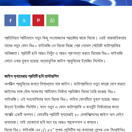
প্রতিনিয়ত স্মার্টফোনে নতুন কিছু সংযোজনের প্রচেষ্টায় থাকে ভিভো। এরই ধারাবাহিকতায়
তাদের নতুন ফোন ভি৫০ ফাইভজি-তে ভিভো দিচ্ছে প্রো লেভেল পোর্ট্রেট ফটোগ্রাফির
অভিজ্ঞতা। প্রতিটি ছবি আরও নিখুঁত ও আরও প্রাণবন্ত করতে ভিভোর ভি৫০ ফাইভজি
ফোনে এবার যুক্ত হয়েছে অত্যাধুনিক জাইস প্রযুক্তির ইমেজিং সিস্টেম।
জাইস ক্যামেরায় প্রতিটি ছবি মাস্টারপিস
অপটিক্স প্রযুক্তির জগতে বিশ্বখ্যাত নাম জাইস। ফটোগ্রাফিতে নতুন মাত্রা যোগ করতে
জাইসের সঙ্গে যৌথ গবেষণায় স্মার্টফোন নির্মাতা প্রতিষ্ঠান ভিভো তৈরি করেছে ভি৫০
ফাইভজি। এই সহযোগিতার ফলে ভিভো ভি৫০ ফাইভ ফোনটিতে যুক্ত হয়েছে আরও
উন্নত ইমেজিং সিস্টেম। ফলে নতুন এ ফোন ফটোগ্রাফি ও কনটেন্ট নির্মাতাদের জন্য
পার্ফেক্ট একটি অপশন। ফোনটির প্রতিটি ক্যমেরাই ৫০ মেগাপিক্সেলের জাইস অল মেইন
ক্যামেরা। তাই যেকোনো ছবি মনে হয় আরও প্রফেশনাল ও বাস্তব।
ভিভো ভি৫০ ফাইভজি এর ১/১.৫৫” সুপার সেন্সিটিভ বড় ক্যামেরা সেন্সর এবং সিআইপিএ