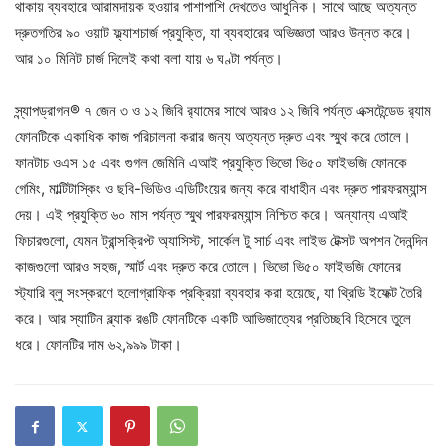
থাকায় ব্যবহারে আরামদায়ক হওয়ার পাশাপাশি দেখতেও আধুনিক। সাথে আছে অত্যন্ত
দ্রুতগতির ৯০ ওয়াট ফ্ল্যাশচার্জ প্রযুক্তি, যা ব্যবহারের অভিজ্ঞতা আরও উন্নত করে।
আর ১০ মিনিট চার্জ দিলেই কথা বলা যায় ৬ ঘণ্টা পর্যন্ত।
স্ন্যাপড্রাগন® ৭ জেন ৩ ও ১২ জিবি র‌্যামের সাথে আরও ১২ জিবি পর্যন্ত এক্সটেন্ডেড র‌্যাম
ফোনটিকে একাধিক কাজ পরিচালনা করার জন্য অত্যন্ত দ্রুত এবং স্মুথ করে তোলে।
ফানটাচ ওএস ১৫ এবং গুগল জেমিনি এআই প্রযুক্তি ভিভো ভি৫০ ফাইভজি ফোনকে
গেমিং, মাল্টিটাস্কিং ও ছবি-ভিডিও এডিটিংয়ের জন্য করে বাধাহীন এবং দ্রুত পারফরম্যান্স
দেয়। এই প্রযুক্তি ৬০ মাস পর্যন্ত স্মুথ পারফরম্যান্স নিশ্চিত করে। অন্যান্য এআই
ফিচারগুলো, যেমন ট্রান্সক্রিপ্ট অ্যাসিস্ট, সার্কেল টু সার্চ এবং লাইভ টেক্সট অপশন দৈনন্দিন
কাজগুলো আরও সহজ, স্মার্ট এবং দ্রুত করে তোলে। ভিভো ভি৫০ ফাইভজি ফোনের
স্ট্যারি ব্লু সংস্করণে হলোগ্রাফিক প্রক্রিয়া ব্যবহার করা হয়েছে, যা থ্রিডি ইফেক্ট তৈরি
করে। আর স্যাটিন ব্ল্যাক রঙটি ফোনটিকে একটি আভিজাত্যের প্রতিচ্ছবি হিসেবে তুলে
ধরে। ফোনটির দাম ৬২,৯৯৯ টাকা।