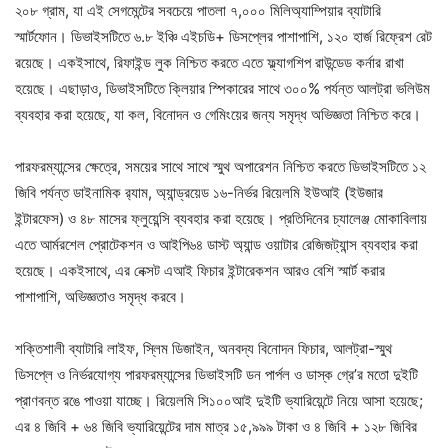
২০৮ গ্রাম, যা এই সেগমেন্টের সবচেয়ে পাতলা ৭,০০০ মিলিঅ্যাম্পিয়ার ব্যাটারি
স্মার্টফোন। ডিভাইসটিতে ৬.৮ ইঞ্চি এইচডি+ ডিসপ্লের পাশাপাশি, ১২০ হার্জ রিফ্রেশ রেট
রয়েছে। একইসাথে, রিফাইন্ড লুক নিশ্চিত করতে এতে ফ্ল্যাগশিপ রাউন্ডেড কর্নার রাখা
হয়েছে। এছাড়াও, ডিভাইসটিতে ক্লিয়ার স্পিকারের সাথে ৩০০% পর্যন্ত আলট্রা ভলিউম
ব্যবহার করা হয়েছে, যা কল, বিনোদন ও গেমিংয়ের জন্য সমৃদ্ধ অভিজ্ঞতা নিশ্চিত করে।
পারফরম্যান্সের ক্ষেত্রে, সময়ের সাথে সাথে স্মুথ অপারেশন নিশ্চিত করতে ডিভাইসটিতে ১২
জিবি পর্যন্ত ডাইনামিক র‍্যাম, অ্যান্ড্রয়েড ১৬-নির্ভর রিয়েলমি ইউআই (ইউজার
ইন্টারফেস) ও ৪৮ মাসের ফ্লুয়েন্সি ব্যবহার করা হয়েছে। প্রতিদিনের চ্যালেঞ্জ মোকাবিলায়
এতে আর্মরশেল প্রোটেকশন ও আইপি৬৪ ডাস্ট অ্যান্ড ওয়াটার রেজিজট্যান্স ব্যবহার করা
হয়েছে। একইসাথে, এর নেক্সট এআই ফিচার ইন্টারেকশন আরও বেশি স্মার্ট করার
পাশাপাশি, অভিজ্ঞতাও সমৃদ্ধ করবে।
শক্তিশালী ব্যাটারি লাইফ, স্লিম ডিজাইন, অনবদ্য বিনোদন ফিচার, আলট্রা-স্মুথ
ডিসপ্লে ও নির্ভরযোগ্য পারফরম্যান্সের ডিভাইসটি ডন পার্পল ও ডাস্ক গ্রে’র মতো দুইটি
প্রাণবন্ত রঙে পাওয়া যাচ্ছে। রিয়েলমি সি১০০আই দুইটি ভ্যারিয়েন্টে নিয়ে আসা হয়েছে;
এর ৪ জিবি + ৬৪ জিবি ভ্যারিয়েন্টের দাম মাত্র ১৫,৯৯৯ টাকা ও ৪ জিবি + ১২৮ জিবির