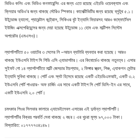
ভিডিও কলিং এবং ভিডিও কনফারেন্সিং এর জন্য এতে রয়েছে এইচডি ওয়েবক্যাম এবং
ক্লিয়ার অডিও’র জন্য থাকছে স্টেরিও স্পিকার। কানেক্টিভিটির জন্য রয়েছে ব্লুটূথ ৫.১।
উইন্ডোজ হ্যালো, প্যারেন্টাল কন্ট্রোল, সিকিওর বুট ইত্যাদি ফিচারসহ আরও কম্ফোর্টেবল
ইউজিং এক্সপেরিয়েন্সের জন্য দেয়া হয়েছে উইন্ডোজ ১১ হোম এবং মাল্টিপল সিস্টেম
অপারেটর (এমএসও)।
ল্যাপটপটিতে ৫০ ওয়াটের ৩ সেলের লি –আয়ন ব্যাটারি ব্যবহার করা হয়েছে। আরও
থাকছে ইউএসবি টাইপ সি পিডি এসি এ্যাডাপটার। এর কিবোর্ডেও থাকছে নতুনত্ব। এসার
সুইফট গো ১৪ ল্যাপটপটিতে মাল্টি জেসচার টাচপ্যাড, ২ ফিঙ্গার স্ক্রল, পিঞ্চ, এ্যাকশন সেন্টার
ইত্যাদি সুবিধা থাকছে। পোর্ট এবং স্লট হিসেবে রয়েছে একটি এইচডিএমআই, একটি ৩.২
ইউএসবি পোর্ট পাওয়ার- অফ চার্জিং এর সাথে একটি টাইপ সি পোর্ট ডিসি-ইন এর সাথে,
একটি ইউএসবি ২.০ পোর্ট।
চমৎকার পিওর সিলভার কালারে এ্যাভেইলেবল এসারের এই দুর্দান্ত ল্যাপটপটি।
ল্যাপটপটির বিক্রয় পরবর্তি সেবা থাকছে ২ বছর। এর খুচরা মূল্য ৯৭,০০০ টাকা।
বিস্তারিত: ০১৭৭৭৭৩৪১৪৯।