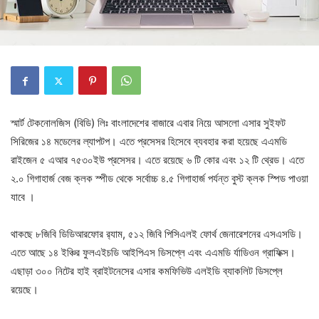
স্মার্ট টেকনোলজিস (বিডি) লিঃ বাংলাদেশের বাজারে এবার নিয়ে আসলো এসার সুইফট
সিরিজের ১৪ মডেলের ল্যাপটপ। এতে প্রসেসর হিসেবে ব্যবহার করা হয়েছে এএমডি
রাইজেন ৫ এআর ৭৫৩০ইউ প্রসেসর। এতে রয়েছে ৬ টি কোর এবং ১২ টি থ্রেড। এতে
২.০ গিগাহার্জ বেজ ক্লক স্পীড থেকে সর্বোচ্চ ৪.৫ গিগাহার্জ পর্যন্ত বুস্ট ক্লক স্পিড পাওয়া
যাবে ।
থাকছে ৮জিবি ডিডিআরফোর র‌্যাম, ৫১২ জিবি পিসিএলই ফোর্থ জেনারেশনের এসএসডি।
এতে আছে ১৪ ইঞ্চির ফুলএইচডি আইপিএস ডিসপ্লে এবং এএমডি র্যাডিওন গ্রাফিক্স।
এছাড়া ৩০০ নিটের হাই ব্রাইটনেসের এসার কমফিভিউ এলইডি ব্যাকলিট ডিসপ্লে
রয়েছে।