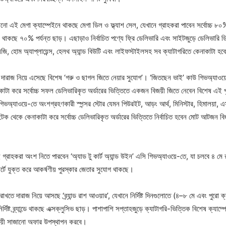
ো এই মেগা ক্যাম্পেইনে থাকছে মেগা ডিল ও ফ্ল্যাশ সেল, যেখানে গ্রাহকরা পাবেন সর্বোচ্চ ৮০
 থাকছে ৭০% পর্যন্ত ছাড়। এছাড়াও নির্বাচিত পণ্যে ফ্রি ডেলিভারি এবং সাইটজুড়ে ডেলিভারি ডি
জি, হোম অ্যাপ্লায়েন্স, হেলথ অ্যান্ড বিউটি এবং লাইফস্টাইলসহ সব ক্যাটাগরিতে কেনাকাটা 
দারাজ নিয়ে এসেছে বিশেষ ‘গরু ও ছাগল জিতে নেয়ার সুযোগ’। ‘জিতছেন ভাই’ কাউ গিভঅ্যাওয়
কাটা করে সর্বোচ্চ সফল ডেলিভারিকৃত অর্ডারের ভিত্তিতে একজন বিজয়ী জিতে নেবেন বিশেষ এই 
 গিভঅ্যাওয়ে-তে অংশগ্রহণকারী স্পন্সর স্টোর যেমন পিউরইট, আড়ং আর্থ, মিনিস্টার, হিমালয়া, 
ক থেকে কেনাকাটা করে সর্বোচ্চ ডেলিভারিকৃত অর্ডারের ভিত্তিতে নির্বাচিত হবেন মোট আটজন বি
 গ্রাহকরা অংশ নিতে পারবেন ‘অ্যাড টু কার্ট অ্যান্ড উইন’ এসি গিভঅ্যাওয়ে-তে, যা চলবে ৪ মে 
কার্টে যুক্ত করে আকর্ষণীয় পুরস্কার জেতার সুযোগ থাকছে।
 রাখতে দারাজ নিয়ে আসছে ‘ব্র্যান্ড রাশ আওয়ার’, যেখানে নির্দিষ্ট দিনগুলোতে (৪–৮ মে এবং পুরো ক্য
র্দিষ্ট ব্র্যান্ডে থাকছে এক্সক্লুসিভ ছাড়। পাশাপাশি সপ্তাহজুড়ে ক্যাটাগরি-ভিত্তিক বিশেষ ক্যাম্
যায়ী সাজানো অফার উপস্থাপন করবে।