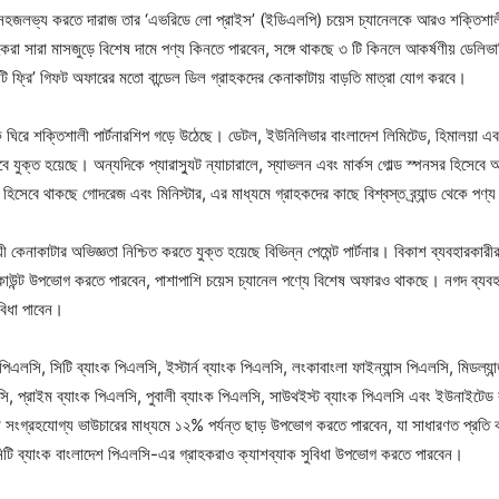
 সহজলভ্য করতে দারাজ তার ‘এভরিডে লো প্রাইস’ (ইডিএলপি) চয়েস চ্যানেলকে আরও শক্তিশ
াহকরা সারা মাসজুড়ে বিশেষ দামে পণ্য কিনতে পারবেন, সঙ্গে থাকছে ৩ টি কিনলে আকর্ষণীয় ডেলিভা
ি ফ্রি’ গিফট অফারের মতো বান্ডেল ডিল গ্রাহকদের কেনাকাটায় বাড়তি মাত্রা যোগ করবে।
ঘিরে শক্তিশালী পার্টনারশিপ গড়ে উঠেছে। ডেটল, ইউনিলিভার বাংলাদেশ লিমিটেড, হিমালয়া এব
বে যুক্ত হয়েছে। অন্যদিকে প্যারাস্যুট ন্যাচারালে, স্যাভলন এবং মার্কস গোল্ড স্পনসর হিসেব
িসেবে থাকছে গোদরেজ এবং মিনিস্টার, এর মাধ্যমে গ্রাহকদের কাছে বিশ্বস্ত ব্র্যান্ড থেকে পণ্
কেনাকাটার অভিজ্ঞতা নিশ্চিত করতে যুক্ত হয়েছে বিভিন্ন পেমেন্ট পার্টনার। বিকাশ ব্যবহারকারীরা
ডিসকাউন্ট উপভোগ করতে পারবেন, পাশাপাশি চয়েস চ্যানেল পণ্যে বিশেষ অফারও থাকছে। নগদ ব্যবহার
বিধা পাবেন।
 পিএলসি, সিটি ব্যাংক পিএলসি, ইস্টার্ন ব্যাংক পিএলসি, লংকাবাংলা ফাইন্যান্স পিএলসি, মিডল্যা
সি, প্রাইম ব্যাংক পিএলসি, পুবালী ব্যাংক পিএলসি, সাউথইস্ট ব্যাংক পিএলসি এবং ইউনাইটেড ক
 সংগ্রহযোগ্য ভাউচারের মাধ্যমে ১২% পর্যন্ত ছাড় উপভোগ করতে পারবেন, যা সাধারণত প্রতি কার্
টি ব্যাংক বাংলাদেশ পিএলসি-এর গ্রাহকরাও ক্যাশব্যাক সুবিধা উপভোগ করতে পারবেন।