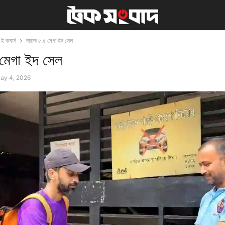
ই কমার্স
দারাজ ৫.৫ মেগা ইদ সেল
 মেগা ইদ সেল
ay 4, 2026