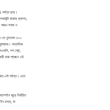
% পর্যন্ত ছাড়।
সকাউন্ট থাকায় ফ্যাশন,
হবে আরও সহজ ও
ে-তে ন্যূনতম ৩০০
পুরস্কার। অন্যদিকে
এসএমসি, শপ প্রো,
জয়ী যারা পাচ্ছেন এই
রাত ৮টা পর্যন্ত। এতে
াম্পেইন জুড়ে নির্বাচিত
পেইন চলবে, যা