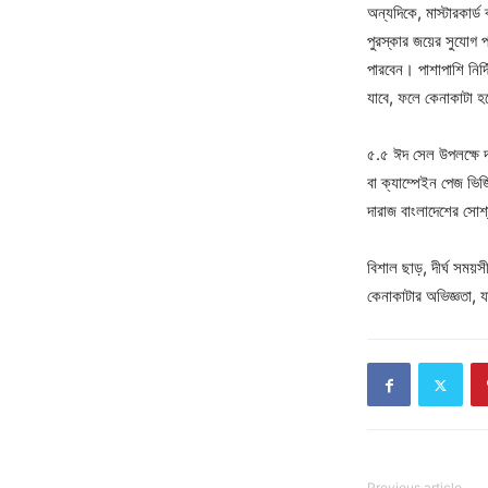
অন্যদিকে, মাস্টারকার্ড
পুরস্কার জয়ের সুযোগ প
পারবেন। পাশাপাশি নির্
যাবে, ফলে কেনাকাটা 
৫.৫ ঈদ সেল উপলক্ষে দ
বা ক্যাম্পেইন পেজ ভি
দারাজ বাংলাদেশের সোশ
বিশাল ছাড়, দীর্ঘ সময়স
কেনাকাটার অভিজ্ঞতা, 
Previous article