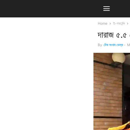
Home
ই-গভর্নেন্স
দারাজ ৫.৫
By
টেক সংবাদ ডেস্ক
-
M