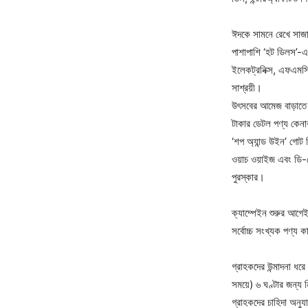
ঈদকে সামনে রেখে সাজান
পাশাপাশি ‘হট ডিলস’-এ
ইলেকট্রনিক্স, এফএমসি
সাশ্রয়ী।
উৎসবের আমেজ বাড়াতে 
টাকার ডেটল পণ্য কেনা
‘শপ অ্যান্ড উইন’ গোট
ওয়াচ ওয়াইজ এবং ডি-টে
পুরস্কার।
ক্যাম্পেইন শুরুর আগেই
সর্বোচ্চ সংখ্যক পণ্য 
গ্রাহকদের উন্মাদনা ধরে
সময়ে) ৬ ঘণ্টার জন্য নি
গ্রাহকদের চাহিদা অনু