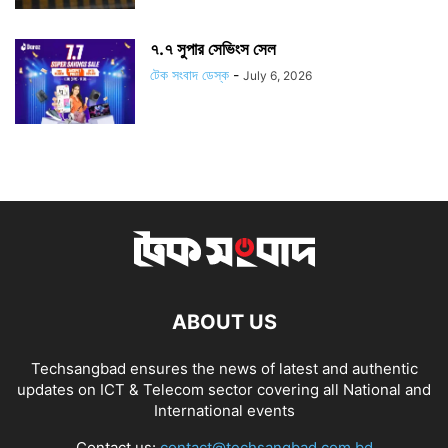
৭.৭ সুপার সেভিংস সেল
টেক সংবাদ ডেস্ক
-
July 6, 2026
ABOUT US
Techsangbad ensures the news of latest and authentic
updates on ICT & Telecom sector covering all National and
International events
Contact us:
contact@techsangbad.com.bd