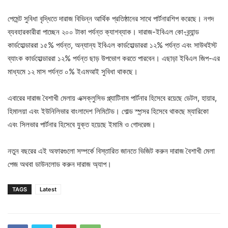
পেমেন্ট সুবিধা বৃদ্ধিতে দারাজ বিভিন্ন আর্থিক প্রতিষ্ঠানের সাথে পার্টনারশিপ করেছে। নগদ
ব্যবহারকারীরা পাচ্ছেন ২০০ টাকা পর্যন্ত ক্যাশব্যাক। দারাজ-ইবিএল কো-ব্র্যান্ড
কার্ডহোল্ডাররা ১৫% পর্যন্ত, অন্যান্য ইবিএল কার্ডহোল্ডাররা ১২% পর্যন্ত এবং সাউথইস্ট
ব্যাংক কার্ডহোল্ডাররা ১২% পর্যন্ত ছাড় উপভোগ করতে পারবেন। এছাড়া ইবিএল জিপ-এর
মাধ্যমে ১২ মাস পর্যন্ত ০% ইএমআই সুবিধা থাকছে।
এবারের দারাজ বৈশাখী মেলায় এক্সক্লুসিভ প্ল্যাটিনাম পার্টনার হিসেবে রয়েছে ডেটল, হায়ার,
হিমালয়া এবং ইউনিলিভার বাংলাদেশ লিমিটেড। গোল্ড স্পন্সর হিসেবে থাকছে ম্যারিকো
এবং সিলভার পার্টনার হিসেবে যুক্ত হয়েছে ইমামি ও গোদরেজ।
নতুন বছরের এই অফারগুলো সম্পর্কে বিস্তারিত জানতে ভিজিট করুন দারাজ বৈশাখী মেলা
পেজ অথবা ডাউনলোড করুন দারাজ অ্যাপ।
TAGS
Latest