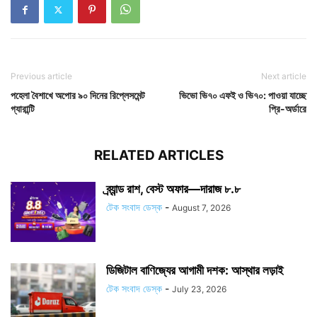
Previous article
Next article
পহেলা বৈশাখে অপোর ৯০ দিনের রিপ্লেসমেন্ট
ভিভো ভি৭০ এফই ও ভি৭০: পাওয়া যাচ্ছে
গ্যারান্টি
প্রি-অর্ডারে
RELATED ARTICLES
ব্র্যান্ড রাশ, বেস্ট অফার—দারাজ ৮.৮
টেক সংবাদ ডেস্ক
-
August 7, 2026
ডিজিটাল বাণিজ্যের আগামী দশক: আস্থার লড়াই
টেক সংবাদ ডেস্ক
-
July 23, 2026