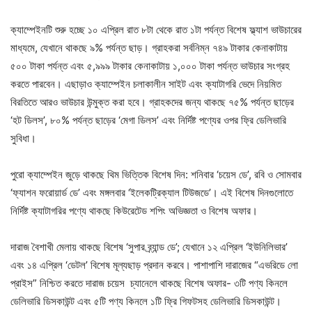
ক্যাম্পেইনটি শুরু হচ্ছে ১০ এপ্রিল রাত ৮টা থেকে রাত ১টা পর্যন্ত বিশেষ ফ্ল্যাশ ভাউচারের
মাধ্যমে, যেখানে থাকছে ৯% পর্যন্ত ছাড়। গ্রাহকরা সর্বনিম্ন ৭৪৯ টাকার কেনাকাটায়
৫০০ টাকা পর্যন্ত এবং ৫,৯৯৯ টাকার কেনাকাটায় ১,০০০ টাকা পর্যন্ত ভাউচার সংগ্রহ
করতে পারবেন। এছাড়াও ক্যাম্পেইন চলাকালীন সাইট এবং ক্যাটাগরি ভেদে নিয়মিত
বিরতিতে আরও ভাউচার উন্মুক্ত করা হবে। গ্রাহকদের জন্য থাকছে ৭৫% পর্যন্ত ছাড়ের
‘হট ডিলস’, ৮০% পর্যন্ত ছাড়ের ‘মেগা ডিলস’ এবং নির্দিষ্ট পণ্যের ওপর ফ্রি ডেলিভারি
সুবিধা।
পুরো ক্যাম্পেইন জুড়ে থাকছে থিম ভিত্তিক বিশেষ দিন: শনিবার ‘চয়েস ডে’, রবি ও সোমবার
‘ফ্যাশন ফরোয়ার্ড ডে’ এবং মঙ্গলবার ‘ইলেকট্রিক্যাল টিউজডে’। এই বিশেষ দিনগুলোতে
নির্দিষ্ট ক্যাটাগরির পণ্যে থাকছে কিউরেটেড শপিং অভিজ্ঞতা ও বিশেষ অফার।
দারাজ বৈশাখী মেলায় থাকছে বিশেষ ‘সুপার ব্র্যান্ড ডে’; যেখানে ১২ এপ্রিল ‘ইউনিলিভার’
এবং ১৪ এপ্রিল ‘ডেটল’ বিশেষ মূল্যছাড় প্রদান করবে। পাশাপাশি দারাজের “এভরিডে লো
প্রাইস” নিশ্চিত করতে দারাজ চয়েস চ্যানেলে থাকছে বিশেষ অফার- ৩টি পণ্য কিনলে
ডেলিভারি ডিসকাউন্ট এবং ৫টি পণ্য কিনলে ১টি ফ্রি গিফটসহ ডেলিভারি ডিসকাউন্ট।