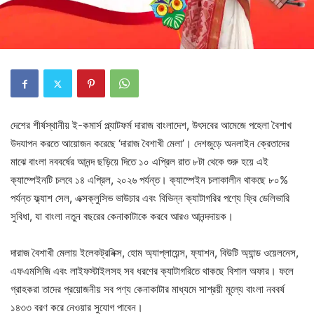
দেশের শীর্ষস্থানীয় ই-কমার্স প্ল্যাটফর্ম দারাজ বাংলাদেশ, উৎসবের আমেজে পহেলা বৈশাখ
উদযাপন করতে আয়োজন করেছে ‘দারাজ বৈশাখী মেলা’। দেশজুড়ে অনলাইন ক্রেতাদের
মাঝে বাংলা নববর্ষের আনন্দ ছড়িয়ে দিতে ১০ এপ্রিল রাত ৮টা থেকে শুরু হয়ে এই
ক্যাম্পেইনটি চলবে ১৪ এপ্রিল, ২০২৬ পর্যন্ত। ক্যাম্পেইন চলাকালীন থাকছে ৮০%
পর্যন্ত ফ্ল্যাশ সেল, এক্সক্লুসিভ ভাউচার এবং বিভিন্ন ক্যাটাগরির পণ্যে ফ্রি ডেলিভারি
সুবিধা, যা বাংলা নতুন বছরের কেনাকাটাকে করবে আরও আনন্দদায়ক।
দারাজ বৈশাখী মেলায় ইলেকট্রনিক্স, হোম অ্যাপ্লায়েন্স, ফ্যাশন, বিউটি অ্যান্ড ওয়েলনেস,
এফএমসিজি এবং লাইফস্টাইলসহ সব ধরণের ক্যাটাগরিতে থাকছে বিশাল অফার। ফলে
গ্রাহকরা তাদের প্রয়োজনীয় সব পণ্য কেনাকাটার মাধ্যমে সাশ্রয়ী মূল্যে বাংলা নববর্ষ
১৪৩৩ বরণ করে নেওয়ার সুযোগ পাবেন।