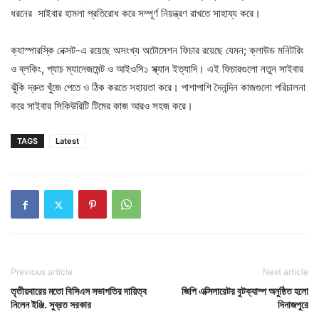
ধরনের সাইবার হামলা প্রতিরোধ করে সম্পূর্ণ নিয়ন্ত্রণ রাখতে সাহায্য করে।
ক্যাস্পারস্কি নেক্সট-এ রয়েছে অসংখ্য অটোমেশন ফিচার রয়েছে যেমন; ক্লাউড মনিটরিং
ও ব্লকিং, প্যাচ ম্যানেজমেন্ট ও আইওসি১ স্ক্যান ইত্যাদি। এই ফিচারগুলো নতুন সাইবার
ঝুঁকি দ্রুত খুঁজে পেতে ও ঠিক করতে সহায়তা করে। পাশাপাশি দৈনন্দিন কাজগুলো পরিচালনা
করে সাইবার সিকিউরিটি টিমের কাজ আরও সহজ করে।
TAGS
Latest
Previous article
Next article
তৃতীয়বারের মতো বিসিএস সভাপতির দায়িত্ব
জিপি এক্সিলারেটর বুটক্যাম্প অনুষ্ঠিত হলো
নিলেন ইঞ্জি. সুব্রত সরকার
দিনাজপুরে