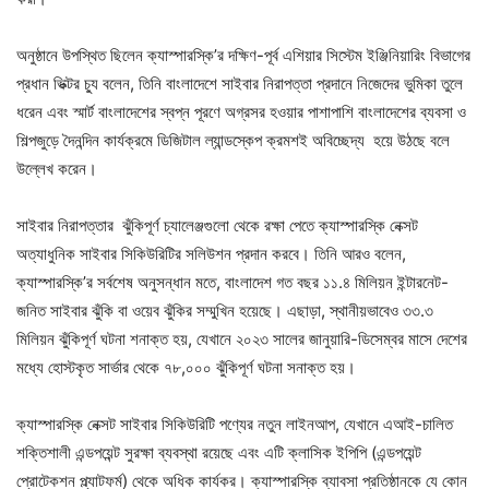
অনুষ্ঠানে উপস্থিত ছিলেন ক্যাস্পারস্কি’র দক্ষিণ-পূর্ব এশিয়ার সিস্টেম ইঞ্জিনিয়ারিং বিভাগের
প্রধান ভিক্টর চ্যু বলেন, তিনি বাংলাদেশে সাইবার নিরাপত্তা প্রদানে নিজেদের ভুমিকা তুলে
ধরেন এবং স্মার্ট বাংলাদেশের স্বপ্ন পূরণে অগ্রসর হওয়ার পাশাপাশি বাংলাদেশের ব্যবসা ও
শিল্পজুড়ে দৈনন্দিন কার্যক্রমে ডিজিটাল ল্যান্ডস্কেপ ক্রমশই অবিচ্ছেদ্য হয়ে উঠছে বলে
উল্লেখ করেন।
সাইবার নিরাপত্তার ঝুঁকিপূর্ণ চ্যালেঞ্জগুলো থেকে রক্ষা পেতে ক্যাস্পারস্কি নেক্সট
অত্যাধুনিক সাইবার সিকিউরিটির সলিউশন প্রদান করবে। তিনি আরও বলেন,
ক্যাস্পারস্কি’র সর্বশেষ অনুসন্ধান মতে, বাংলাদেশ গত বছর ১১.৪ মিলিয়ন ইন্টারনেট-
জনিত সাইবার ঝুঁকি বা ওয়েব ঝুঁকির সম্মুখিন হয়েছে। এছাড়া, স্থানীয়ভাবেও ৩৩.৩
মিলিয়ন ঝুঁকিপূর্ণ ঘটনা শনাক্ত হয়, যেখানে ২০২৩ সালের জানুয়ারি-ডিসেম্বর মাসে দেশের
মধ্যে হোস্টকৃত সার্ভার থেকে ৭৮,০০০ ঝুঁকিপূর্ণ ঘটনা সনাক্ত হয়।
ক্যাস্পারস্কি নেক্সট সাইবার সিকিউরিটি পণ্যের নতুন লাইনআপ, যেখানে এআই-চালিত
শক্তিশালী এন্ডপয়েন্ট সুরক্ষা ব্যবস্থা রয়েছে এবং এটি ক্লাসিক ইপিপি (এন্ডপয়েন্ট
প্রোটেকশন প্ল্যাটফর্ম) থেকে অধিক কার্যকর। ক্যাস্পারস্কি ব্যাবসা প্রতিষ্ঠানকে যে কোন