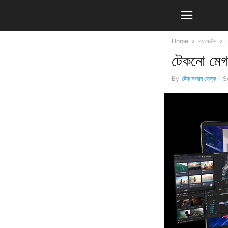
Home
গ্যাজেটস
টেকনো মেগ
By
টেক সংবাদ ডেস্ক
-
S