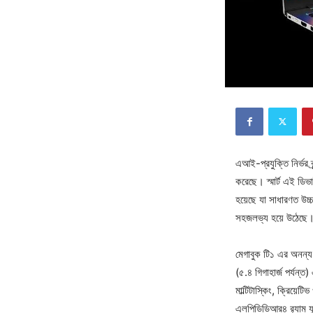
এআই-প্রযুক্তি নির্ভর 
করেছে। স্মার্ট এই ডিভ
হয়েছে যা সাধারণত উচ্
সহজলভ্য হয়ে উঠেছে
মেগাবুক টি১ এর অনন্
(৫.৪ গিগাহার্জ পর্যন্
মাল্টিটাস্কিং, ক্রিয়
এলপিডিডিআর৪ র‍্যাম যুক