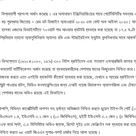
 বিশ্বব্যাপী প্রশংসা অর্জন করেছে। এর অসাধারণ ইঞ্জিনিয়ারিংয়ের সাথে পোর্টেবিলিটির সমন্বয়
দুটি বড় পুরস্কার জিতেছে – রেড ডট ডিজাইন অ্যাওয়ার্ড ২০২৩ এবং বেস্ট অফ আইফা ২০২৩। মা
হালকা ওজনের ডিভাইসটিতে ৭০ওয়াট পার আওয়ার ব্যাটারি ব্যবহার করা হয়েছে যা ১৭.৫ ঘণ্টা প
রিমিয়াম ন্যানো অ্যালুমিনিয়াম অ্যালয় বডি এবং স্টারট্রেইলস ফ্যান্টম নান্দনিকতার সাথে আকর্ষণ
 ডিসপ্লেতে (১৯২০×১০৮০, ১৬:৯) ৩০০ নিটস ব্রাইটনেস এবং শতভাগ এসআরজিবি কালার গ্যা
মফোর্ট সার্টিফিকেশন অর্জন করেছে যা ব্যবহারকারীদের পেশাদার মানের ভিজ্যুয়াল নিশ্চিত করে।
জনক করতে এতে এলইডি ব্যাকলিট কীবোর্ড ব্যবহার করা হয়েছে, যেখানে ৪ স্তরের ব্রাইটনেস অ্য
রিন্ট পাওয়ার বাটন, ভিডিও কনফারেন্সিংয়ের জন্য এআই নয়েজ রিডাকশন অ্যালগরিদম এবং টেকনো
হ পেশাদার মানের অডিও রয়েছে এই ডিভাইসে।
াপাশি, বিভিন্ন কানেক্টিভিটি অপশন সহ দুর্দান্ত অভিজ্ঞতা নিশ্চিত করতে ডুয়েল টাইপ-সি পোর্ট 
এইচডিএমএল ১.৪, ইউএসবি ৩.২ জেন ২ (১০ জিবিপিএস), দুইটি ইউএসবি ৩.২ জেন ১ (৫ জিবিপ
ফ কার্ড স্লট, ৩.৫ মিলিমিটার অডিও জ্যাক, রিসেট সুইচ এবং কেঞ্জিংটন লক ব্যবহার করা হয়ে
ং নিশ্চিত করতে ৬৫ ওয়াট জিএএন সুপার-ফাস্ট চার্জার নিয়ে আসা হয়েছে।