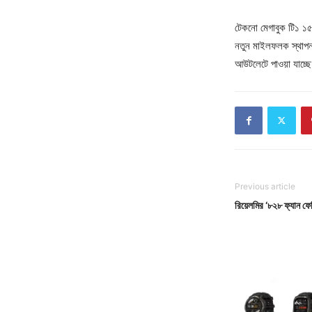
টেকনো মেগাবুক টি১ ১৫.
নতুন মাইলফলক স্থাপন 
আউটলেটে পাওয়া যাচ্
Previous article
রিয়েলমির ‘৮২৮ ফ্যান ফে