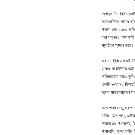
মেগাবুক টি১ ইতিমধ্যেই
আন্তর্জাতিক পর্যায়ে 
পাতলা এবং ১.৫৬ কেজি 
করা সম্ভব। পাশাপাশি প্
স্থায়িত্ব প্রদান করে।
এর ১৪ ইঞ্চি এফএইচডি
হয়েছে যা টিইউভি আই ক
অভিজ্ঞতাকে আরও সুবিধা
একটি ২-ইন-১ ফিঙ্গারপ্
ডুয়েল মাইক্রোফোন স
এতে পারফরম্যান্সের পাশ
চার্জিং, ডিসপ্লে), 
আরজে ৪৫ ইথারনেট, টিএ
পাশাপাশি, দ্রুত চার্জি