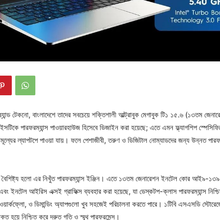
ব্র্যান্ড টেকনো, বাংলাদেশে তাদের সবচেয়ে শক্তিশালী আল্ট্রাবুক মেগাবুক টি১ ১৫.৬ (১৩তম জেন
াইসটিকে পারফরম্যান্স পাওয়ারহাউজ হিসেবে ডিজাইন করা হয়েছে; এতে এমন ফ্ল্যাগশিপ স্পেসিফ
চমূল্যের ল্যাপটপে পাওয়া যায়। ফলে পেশাজীবী, তরুণ ও ডিজিটাল নোম্যাডদের জন্য উন্নত পার
।
য বৈশিষ্ট্য হলো এর নিখুঁত পারফরম্যান্স ইঞ্জিন। এতে ১৩তম জেনারেশন ইনটেল কোর আই৯-১
ত) এবং ইনটেল আইরিস এক্সই গ্রাফিক্স ব্যবহার করা হয়েছে, যা ডেস্কটপ-ক্লাস পারফরম্যান্স নিশ্
েটিভ ওয়ার্কফ্লো, ও ডিমান্ডিং অ্যাপগুলো খুব সহজেই পরিচালনা করতে পারে। ১টিবি এসএসডি স্টোর
্ত হয়ে নিশ্চিত করে দ্রুত গতি ও স্মুথ পারফরমেন্স।