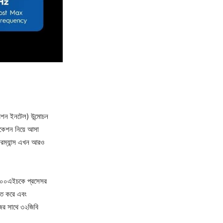
ারেশন ইনটেল) উন্মোচন
িকেশন নিয়ে আসা
ফরম্যান্স এখন আরও
৩৯০০এইচকে প্রসেসর
চিত করে এবং
েজের সাথে ৩২জিবি