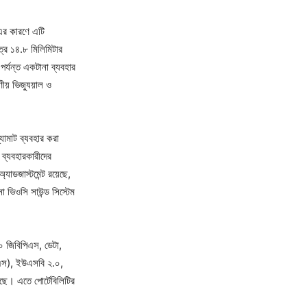
 এর কারণে এটি
ত্র ১৪.৮ মিলিমিটার
র্যন্ত একটানা ব্যবহার
ীয় ভিজ্যুয়াল ও
মাট ব্যবহার করা
 ব্যবহারকারীদের
াডজাস্টমেন্ট রয়েছে,
 ভিওসি সাউন্ড সিস্টেম
(১০ জিবিপিএস, ডেটা,
িএস), ইউএসবি ২.০,
ছে। এতে পোর্টেবিলিটির