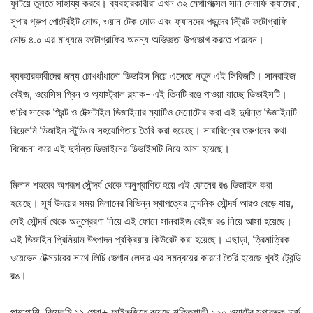
ফুটিয়ে তুলতে সাহায্য করবে। ব্যবহারকারীরা এখন ৩২ মেগাপিক্সেল সনি সেলফি ক্যামেরা,
সুপার গ্রুপ পোর্ট্রেইট মোড, ওয়ান টেক মোড এবং ফ্যানদের পছন্দের স্ট্রিট ফটোগ্রাফি
মোড ৪.০ এর মাধ্যমে ফটোগ্রাফির অনন্য অভিজ্ঞতা উপভোগ করতে পারবেন।
ব্যবহারকারীদের জন্য চোখধাঁধানো ডিভাইস নিয়ে এসেছে নতুন এই সিরিজটি। সানরাইজ
বেইজ, ওয়েসিস গ্রিন ও অ্যাস্ট্রাল ব্ল্যাক- এই তিনটি রঙে পাওয়া যাচ্ছে ডিভাইসটি।
গুচির সাবেক প্রিন্ট ও টেক্সটাইল ডিজাইনার ম্যাটিও মেনোটোর করা এই দুর্দান্ত ডিজাইনটি
রিয়েলমি ডিজাইন স্টুডিওর সহযোগিতায় তৈরি করা হয়েছে। সারাবিশ্বের তরুণদের কথা
বিবেচনা করে এই দুর্দান্ত ডিজাইনের ডিভাইসটি নিয়ে আসা হয়েছে।
মিলান শহরের অপরূপ সৌন্দর্য থেকে অনুপ্রাণিত হয়ে এই ফোনের রঙ ডিজাইন করা
হয়েছে। সূর্য উদয়ের সময় মিলানের বিভিন্ন স্থাপত্যের নান্দনিক সৌন্দর্য আরও বেড়ে যায়,
সেই সৌন্দর্য থেকে অনুপ্রেরণা নিয়ে এই ফোনে সানরাইজ বেইজ রঙ নিয়ে আসা হয়েছে।
এই ডিজাইন প্রিমিয়াম উৎপাদন প্রক্রিয়ায় কিউরেট করা হয়েছে। এছাড়া, ত্রিমাত্রিক
ওয়েভেন টেক্সচারের সাথে লিচি ভেগান লেদার এর সমন্বয়ের কারণে তৈরি হয়েছে খুবই ট্রেন্ডি
রঙ।
পাশাপাশি, রিয়েলমি ১১ প্রো+ ফাইভজিতে রয়েছে শক্তিশালী ১০০ ওয়াটের সুপারভুক চার্জ