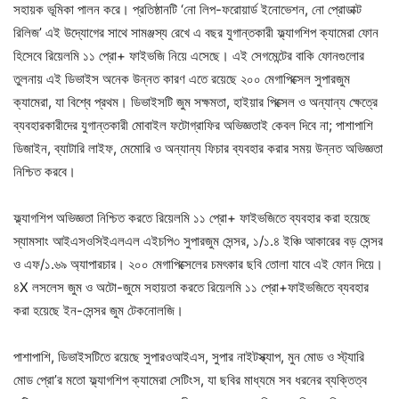
সহায়ক ভূমিকা পালন করে। প্রতিষ্ঠানটি ‘নো লিপ-ফরোয়ার্ড ইনোভেশন, নো প্রোডাক্ট
রিলিজ’ এই উদ্যোগের সাথে সামঞ্জস্য রেখে এ বছর যুগান্তকারী ফ্ল্যাগশিপ ক্যামেরা ফোন
হিসেবে রিয়েলমি ১১ প্রো+ ফাইভজি নিয়ে এসেছে। এই সেগমেন্টের বাকি ফোনগুলোর
তুলনায় এই ডিভাইস অনেক উন্নত কারণ এতে রয়েছে ২০০ মেগাপিক্সেল সুপারজুম
ক্যামেরা, যা বিশ্বে প্রথম। ডিভাইসটি জুম সক্ষমতা, হাইয়ার পিক্সেল ও অন্যান্য ক্ষেত্রে
ব্যবহারকারীদের যুগান্তকারী মোবাইল ফটোগ্রাফির অভিজ্ঞতাই কেবল দিবে না; পাশাপাশি
ডিজাইন, ব্যাটারি লাইফ, মেমোরি ও অন্যান্য ফিচার ব্যবহার করার সময় উন্নত অভিজ্ঞতা
নিশ্চিত করবে।
ফ্ল্যাগশিপ অভিজ্ঞতা নিশ্চিত করতে রিয়েলমি ১১ প্রো+ ফাইভজিতে ব্যবহার করা হয়েছে
স্যামসাং আইএসওসিইএলএল এইচপি৩ সুপারজুম সেন্সর, ১/১.৪ ইঞ্চি আকারের বড় সেন্সর
ও এফ/১.৬৯ অ্যাপারচার। ২০০ মেগাপিক্সেলের চমৎকার ছবি তোলা যাবে এই ফোন দিয়ে।
৪X লসলেস জুম ও অটো-জুমে সহায়তা করতে রিয়েলমি ১১ প্রো+ফাইভজিতে ব্যবহার
করা হয়েছে ইন-সেন্সর জুম টেকনোলজি।
পাশাপাশি, ডিভাইসটিতে রয়েছে সুপারওআইএস, সুপার নাইটস্ক্যাপ, মুন মোড ও স্ট্যারি
মোড প্রো’র মতো ফ্ল্যাগশিপ ক্যামেরা সেটিংস, যা ছবির মাধ্যমে সব ধরনের ব্যক্তিত্ব