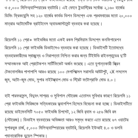
ও ৫,০০০ মিলিঅ্যাম্পিয়ারের ব্যাটারি। এই ফোনে ইন্ডাস্ট্রির সর্বোচ্চ ২,১৬০ হার্জের
ডিমিং ফ্রিকয়েন্সি সহ ১২০ হার্জের কার্ভড ভিশন ডিসপ্লে এবং প্রথমবারের মতো ২০,০০০
মাত্রার অটোমেটিক ব্রাইটনেস অ্যাডজাস্টমেন্ট ব্যবহার করা হয়েছে।
রিয়েলমি ১১ প্রো+ ফাইভজির মতো একই রকম প্রিমিয়াম ডিসপ্লে কনফিগারেশন
রিয়েলমি ১১ প্রো ফাইভজি ডিভাইসেও ব্যবহার করা হয়েছে। ডিভাইসটি ইতোমধ্যে
ব্যবহারকারীদের স্বাচ্ছন্দ্য ও নিরাপত্তা নিশ্চিত করার জন্য টিইউভি রাইনল্যান্ডের দু’টি
সম্মানজনক আই প্রোটেকশন সার্টিফিকেট অর্জন করেছে। এতে যুগান্তকারী স্ক্রিন
টেকনোলজির পাশাপাশি আরও রয়েছে ১০০ মেগাপিক্সেল সরাসরি আউটপুট, ২X লসলেস
জুম, অটো-জুম মোড, সুপার নাইটস্ক্যাপ মোড ও স্ট্রিট ফটোগ্রাফি মোড ৪.০।
হাই পারফরমেন্স, বিদ্যুৎ সাশ্রয় ও সুবিশাল স্টোরেজ এতোসব সুবিধার কারণে রিয়েলমি ১১
প্রো ফাইভজি সিরিজকে সত্যিকারের ফ্ল্যাগশিপ হিসেবে বিবেচনা করা হচ্ছে। ডিভাইসটিতে
রয়েছে ডাইমেনসিটি ৭০৫০ ফাইভজি চিপসেট, ১২ জিবি র‍্যাম ও ২৫৬ জিবি রম
(স্টোরেজ)। ডিভাইস ব্যবহারের অভিজ্ঞতা আরও সমৃদ্ধ করতে এতে রয়েছে ৬৭ ওয়াটের
সুপারভুক চার্জ, ৫,০০০ মিলিঅ্যাম্পিয়ারের ব্যাটারি, রিয়েলমি ইউআই ৪.০ ও ডলবি
প্যানারোমিক ডুয়েল স্পিকার।