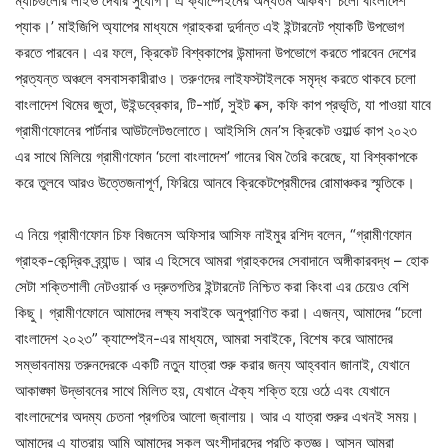
ম্যাচগুলোর লাইভ দেখার সুযোগ। এ ক্যাম্পেইনের অন্যতম আকর্ষণ ‘চলো বাংলাদেশ
প্যাক।’ মাইজিপি অ্যাপের মাধ্যমে গ্রাহকরা দুর্দান্ত এই ইন্টারনেট প্যাকটি উপভোগ
করতে পারবেন। এর ফলে, ক্রিকেট বিশ্বকাপের উন্মাদনা উপভোগে করতে পারবেন দেশের
প্রত্যন্ত অঞ্চলে বসবাসকারীরাও। তরুণদের লাইফস্টাইলকে সমৃদ্ধ করতে থাকবে চলো
বাংলাদেশ থিমের জুতা, উইন্ডব্রেকার, টি-শার্ট, সুইট বক্স, কফি কাপ প্রভৃতি, যা পাওয়া যাবে
গ্রামীণফোনের পার্টনার আউটলেটগুলোতে। আইসিসি মেন’স ক্রিকেট ওয়ার্ল্ড কাপ ২০২৩
এর সাথে মিলিয়ে গ্রামীণফোন ‘চলো বাংলাদেশ’ গানের থিম তৈরি করেছে, যা বিশ্বকাপকে
করে তুলবে আরও উত্তেজনাপূর্ণ, ফিরিয়ে আনবে ক্রিকেটপ্রেমীদের রোমাঞ্চকর স্মৃতিকে।
এ নিয়ে গ্রামীণফোন চিফ বিজনেস অফিসার আসিফ নাইমুর রশিদ বলেন, “গ্রামীণফোন
গ্রাহক-কেন্দ্রিক ব্র্যান্ড। আর এ হিসেবে আমরা গ্রাহকদের সেবাদানে অঙ্গীকারবদ্ধ – হোক
সেটা শক্তিশালী নেটওয়ার্ক ও দ্রুতগতির ইন্টারনেট নিশ্চিত করা কিংবা এর চেয়েও বেশি
কিছু। গ্রামীণফোনে আমাদের লক্ষ্য সবাইকে অনুপ্রাণিত করা। এজন্য, আমাদের “চলো
বাংলাদেশ ২০২৩” ক্যাম্পেইন-এর মাধ্যমে, আমরা সবাইকে, বিশেষ করে আমাদের
সম্ভাবনাময় তরুনদেরকে একটি নতুন যাত্রা শুরু করার জন্য আহ্ববান জানাই, যেখানে
আকাঙ্ক্ষা উদ্ভাবনের সাথে মিলিত হয়, যেখানে ঐক্য শক্তি হয়ে ওঠে এবং যেখানে
বাংলাদেশের অদম্য চেতনা প্রগতির আলো জ্বালায়। আর এ যাত্রা শুরুর এখনই সময়।
আমাদের এ যাত্রায় আমি আমাদের সকল অংশীদারদের প্রতি কৃতজ্ঞ। আসুন আমরা