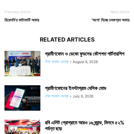
Previous article
Next article
রিয়েলমি’র ফাটাফাটি অফার
‘অপো’ দিচ্ছে চমকপ্রদ অফার
RELATED ARTICLES
গ্রামীণফোন ও ডেকো ফুডসের কৌশগত পার্টনারশিপ
টেক সংবাদ ডেস্ক
-
August 6, 2026
গ্রামীণফোনের ইনস্টাগ্রাম বেসিক মোড
টেক সংবাদ ডেস্ক
-
July 9, 2026
রবি এলিট প্রোগ্রামে আরও ১৬ ব্র্যান্ড, মিলবে ৫২%
পর্যন্ত ছাড়