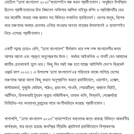
হোটেলে “চলো বাংলাদেশ ২০২৩”ক্যাম্পেইন শুরু করল গ্রামীণফোন। অনুষ্ঠানে উপস্থিত
ছিলেন গ্রামীণফোনের চিফ বিজনেস অফিসার আসিফ নাইমুর রশিদ ও প্রতিষ্ঠানটির হেড
অব মার্কেটিং ফারহা নাজ জামান সহ বিভিন্ন সম্মানিত ব্যক্তিবর্গ। দেশের মানুষ, বিশেষ
করে তরুণদের অদম্য চেতনায় এগিয়ে যাওয়ার অনন্য যাত্রার উদযাপনেই এ ক্যাম্পেইন
নিয়ে এসেছে গ্রামীণফোন।
একটি শব্দের চেয়েও বেশি, “চলো বাংলাদেশ” দীর্ঘকাল ধরে লক্ষ লক্ষ বাংলাদেশীর জন্য
আশার আলো এবং প্রকৃত অনুপ্রেরণার উৎস। অর্থবহ আইকনিক এ গানটি যেন আমাদের
জাতীয় চেতনাকেই তুলে ধরে। কিছু দিন পরই শুরু হতে যাচ্ছে আইসিসি মেন’স ক্রিকেট
ওয়ার্ল্ড কাপ ২০২৩। এ উপলক্ষে ‘চলো বাংলাদেশ’এর শক্তিকে কাজে লাগিয়ে দেশের
তরুণদের আরো ভালো কিছু করতে অনুপ্রাণিত করতে র‍্যাবিটহোল, ওয়ালটন, এপেক্স,
মাস্টারকার্ড, সুজুকি মোটরস, পাঠাও, র‍্যাংগস, শাওমি, শেয়ারট্রিপ, খাজানা মিঠাই,
আর্টিসান, ডিসকভারি ট্যুরস অ্যান্ড লজিস্টিকস, তাবাক কফি, সিম্ফনি, সেলেক্সট্রা
লিমিটেড-সহ অন্যান্য ব্র্যান্ডের সাথে অংশীদারিত্ব করেছে গ্রামীণফোন।
পাশাপাশি, “
চলো বাংলাদেশ ২০২৩”
ক্যাম্পেইনে ভক্তদের জন্য থাকছে বিভিন্ন আকর্ষণীয়
কার্যক্রম, যার মধ্যে রয়েছে জনপ্রিয় স্ট্রিমিং প্ল্যাটফর্ম র‍্যাবিটহোলে বিশ্বকাপের