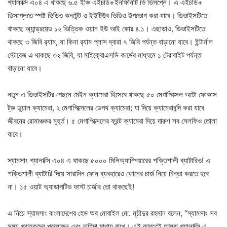
গ্যালাক্সি এ০৪ এ থাকছে ৬.৫ ইঞ্চি এইচডি+ইনফিনিটি ভি ডিসপ্লে। এ এইচডি+
ডিসপ্লেতে স্পষ্ট ভিডিও কনটেন্ট ও ইউটিউব ভিডিও উপভোগ করা যাবে। ডিভাইসটিতে
থাকছে অ্যান্ড্রয়েড ১২ ভিত্তিক ওয়ান ইউ আই কোর ৪.১। এছাড়াও, ডিভাইসটিতে
থাকছে ৩ জিবি র‌্যাম, যা কিনা র‌্যাম প্লাস দ্বারা ৭ জিবি পর্যন্ত বাড়ানো যাবে। ইন্টার্নাল
স্টোরেজ এ থাকছে ৩২ জিবি, যা মাইক্রোএসডি কার্ডের মাধ্যমে ১ টেরাবাইট পর্যন্ত
বাড়ানো যাবে।
নতুন এ ডিভাইসটির পেছনে মেইন ক্যামেরা হিসেবে থাকছে ৫০ মেগাপিক্সেল অটো ফোকাস
ট্রু ডুয়াল ক্যামেরা, ২ মেগাপিক্সেলের ডেপথ ক্যামেরা; যা দিয়ে ক্যামেরাবন্দি করা যাবে
জীবনের রোমাঞ্চকর মুহূর্ত। ৫ মেগাপিক্সেলের ফ্রন্ট ক্যামেরা দিয়ে দারুণ সব সেলফিও তোলা
যাবে।
স্যামসাং গ্যালাক্সি এ০৪ এ থাকছে ৫০০০ মিলিঅ্যাম্পিয়ারের শক্তিশালী ব্যাটারিও! এ
শক্তিশালী ব্যাটারি দিয়ে সারাদিন ফোন ব্যবহারেও ফোনের চার্জ নিয়ে চিন্তা করতে হবে
না। ১৫ ওয়াট অ্যাডাপটিভ ফাস্ট চার্জার তো থাকছেই!
এ নিয়ে স্যামসাং বাংলাদেশের হেড অব মোবাইল মো. মূয়ীদুর রহমান বলেন, “স্যামসাং সব
সময় গ্রাহকদের প্রয়োজন এবং চাহিদা মাথায় রাখে। এই কারণেই আমরা গ্যালাক্সি এ