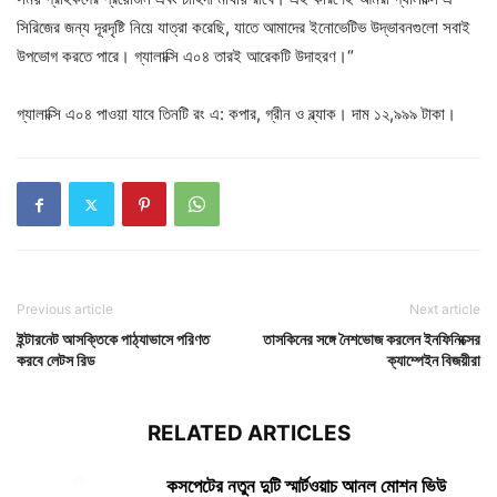
সিরিজের জন্য দূরদৃষ্টি নিয়ে যাত্রা করেছি, যাতে আমাদের ইনোভেটিভ উদ্ভাবনগুলো সবাই
উপভোগ করতে পারে। গ্যালাক্সি এ০৪ তারই আরেকটি উদাহরণ।“
গ্যালাক্সি এ০৪ পাওয়া যাবে তিনটি রং এ: কপার, গ্রীন ও ব্ল্যাক। দাম ১২,৯৯৯ টাকা।
Previous article
Next article
ইন্টারনেট আসক্তিকে পাঠ্যাভাসে পরিণত
তাসকিনের সঙ্গে নৈশভোজ করলেন ইনফিনিক্সের
করবে লেটস রিড
ক্যাম্পেইন বিজয়ীরা
RELATED ARTICLES
কসপেটের নতুন দুটি স্মার্টওয়াচ আনল মোশন ভিউ