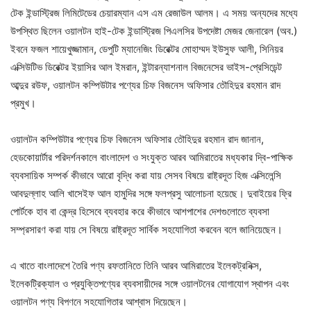
টেক ইন্ডাস্ট্রিজ লিমিটেডের চেয়ারম্যান এস এম রেজাউল আলম। এ সময় অন্যদের মধ্যে
উপস্থিত ছিলেন ওয়ালটন হাই-টেক ইন্ডাস্ট্রিজ পিএলসির উপদেষ্টা মেজর জেনারেল (অব.)
ইবনে ফজল শায়েখুজ্জামান, ডেপুটি ম্যানেজিং ডিরেক্টর মোহাম্মদ ইউসুফ আলী, সিনিয়র
এক্সিউটিভ ডিরেক্টর ইয়াসির আল ইমরান, ইন্টারন্যাশনাল বিজনেসের ভাইস-প্রেসিডেন্ট
আব্দুর রউফ, ওয়ালটন কম্পিউটার পণ্যের চিফ বিজনেস অফিসার তৌহিদুর রহমান রাদ
প্রমুখ।
ওয়ালটন কম্পিউটার পণ্যের চিফ বিজনেস অফিসার তৌহিদুর রহমান রাদ জানান,
হেডকোয়ার্টার পরিদর্শনকালে বাংলাদেশ ও সংযুক্ত আরব আমিরাতের মধ্যকার দ্বি-পাক্ষিক
ব্যবসায়িক সম্পর্ক কীভাবে আরো বৃদ্ধি করা যায় সেসব বিষয়ে রাষ্ট্রদূত হিজ এক্সিলেন্সি
আবদুল্লাহ আলি খাসেইফ আল হামুদির সঙ্গে ফলপ্রসু আলোচনা হয়েছে। দুবাইয়ের ফ্রি
পোর্টকে হাব বা কেন্দ্র হিসেবে ব্যবহার করে কীভাবে আশপাশের দেশগুলোতে ব্যবসা
সম্প্রসারণ করা যায় সে বিষয়ে রাষ্ট্রদূত সার্বিক সহযোগিতা করবেন বলে জানিয়েছেন।
এ খাতে বাংলাদেশে তৈরি পণ্য রফতানিতে তিনি আরব আমিরাতের ইলেকট্রনিক্স,
ইলেকট্রিক্যাল ও প্রযুক্তিপণ্যের ব্যবসায়ীদের সঙ্গে ওয়ালটনের যোগাযোগ স্থাপন এবং
ওয়ালটন পণ্য বিপণনে সহযোগিতার আশ্বাস দিয়েছেন।