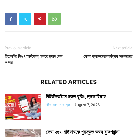
Previous article
Next article
রিয়েলমির সি৬৭ স্মার্টফোন, চলছে ফ্ল্যাশ সেল
মেঘনা ক্লাউডের কার্যক্রম শুরু হয়েছে
অফার
RELATED ARTICLES
বিডিটিকেটসে দ্রুত বুকিং, দ্রুত রিফান্ড
টেক সংবাদ ডেস্ক
-
August 7, 2026
সেরা ২৫৩ রাইডারকে পুরস্কৃত করল ফুডপ্যান্ডা