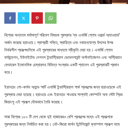
বিশ্বের অন্যতম মর্যাদাপূর্ণ পরিবেশ বিষয়ক পুরস্কার ‘দ্য এনার্জি গ্লোব ওয়ার্ল্ড অ্যাওয়ার্ড’
অর্জন করেছে হুয়াওয়ে। স্বাশ্রয়ী শক্তি, স্থায়িত্ব এবং নবায়নযোগ্য উৎসের উপর
নির্ভরশীল প্রকল্পগুলিকে এই পুরস্কারের মাধ্যমে স্বীকৃতি দেয়া হয়। এনার্জি গ্লোব
ফাউন্ডেশন, ইউনাইটেড নেশনস ইন্ডাস্ট্রিয়াল ডেভেলপমেন্ট অর্গানাইজেশন এবং অস্ট্রিয়ান
ফেডারেল ইকোনমিক চেম্বারসহ বিভিন্ন সংস্থার একটি প্যানেল এই পুরস্কারটি প্রদান
করে।
ইয়ানচেং লো-কার্বন অ্যান্ড স্মার্ট এনার্জি ইন্ডাস্ট্রিয়াল পার্ক প্রকল্পের জন্য হুয়াওয়েকে এই
পুরস্কার দেয়া হয়েছে। হুয়াওয়ে এবং ইয়ানচেং পাওয়ার সাপ্লাই কোম্পানি অফ স্টেট গ্রিড
জিয়াংসু এই প্রকল্প যৌথভাবে তৈরি করেছে।
সারা বিশ্বের ১৮০ টি দেশ থেকে দুই হাজারেরও বেশি প্রকল্পের মধ্যে এই প্রকল্পকে
পুরস্কারের জন্য নির্বাচিত করা হয়। নেট-জিরো কার্বন ইন্টেলিজেন্ট ক্যাম্পাস প্রকল্প নামে