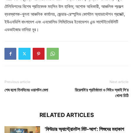
টেলিভিশনের বিশেষ প্রতিবেদক মহসিন উল হাকিম; অশোক অধিকারী, আঞ্চলিক প্রকল্প
ব্যবস্থাপক-খুলনা আঞ্চলিক কার্যালয়, জেন্ডার-রেস্পন্সিভ কোস্টাল অ্যাডাপ্টেশন প্রজেক্ট,
ইউএনডিপি বাংলাদেশ এবং এনভোলিড লিমিটেডের ইনোভেশন এন্ড সাস্টেইনেবিলিটি
এডভাইজার তানিয়া নূর।
Previous article
Next article
শেষ হলো তিনদিনের ওয়ালটন মেলা
রিয়েলমি’র প্রতিষ্ঠাতা ও সিইও স্কাই লি’র
খোলা চিঠি
RELATED ARTICLES
‘ফিউচার অ্যাস্ট্রোনটস মিট-আপ’: শিশুদের মহাকাশ