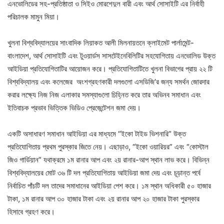
এনভোলিডের সহ-প্রতিষ্ঠাতা ও সিইও মোরশেদুল বারী এবং আর্থ সোসাইটি এর নির্বাহী
পরিচালক মামুন মিয়া।
খুলনা বিশ্ববিদ্যালয়ের সাংবাদিক লিয়াকত আলী মিলনায়তনে ক্লাইমেট পার্লামেন্ট-
বাংলাদেশ, আর্থ সোসাইটি এবং টুওয়ার্ডস সাসটেইনেবিলিটির সহযোগিতায় এনভোলিড উক্ত
আইডিয়া প্রতিযোগিতাটির আয়োজন করে। প্রতিযোগিতাটিতে খুলনা বিভাগের প্রায় ২২ টি
বিশ্ববিদ্যালয় এবং কলেজের অংশগ্রহণকারী দলগুলো এসডিজি’র জন্য সমর্থন জোরদার
করার লক্ষ্যে নিজ নিজ এলাকার সমস্যাগুলো চিহ্নিত করে তার অভিনব সমাধান এবং
ইতিবাচক প্রভাব ভিত্তিক ভিডিও প্রেজেন্টেশন জমা দেয়।
একটি অসাধারণ সমাধান আইডিয়া এর মাধ্যমে “ইকো টাইড ভিশনারি” উক্ত
প্রতিযোগিতায় প্রথম পুরস্কার জিতে নেয়। এছাড়াও, “ইকো ওয়ারিয়র” এবং “কোস্টাল
জিও গার্ডিয়ান” যথাক্রমে ১ম রানার আপ এবং ২য় রানার-আপ স্থান লাভ করে। বিভিন্ন
বিশ্ববিদ্যালয়ের মোট ৩৬ টি দল প্রতিযোগিতায় আইডিয়া জমা দেয় এবং চূড়ান্ত পর্বে
নির্বাচিত পাঁচটি দল তাদের সমাধানের আইডিয়া পেশ করে। ১ম স্থান অধিকারী ৫০ হাজার
টাকা, ১ম রানার আপ ৩০ হাজার টাকা এবং ২য় রানার আপ ২০ হাজার টাকা পুরস্কার
হিসাবে গ্রহণ করে।