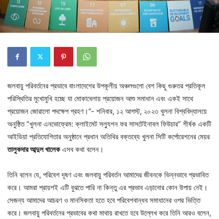
জলবায়ু পরিবর্তনের প্রভাবে বাংলাদেশের উপকূলীয় অঞ্চলগুলো বেশ কিছু গুরুতর প্রতিকূল
পরিস্থিতির মুখোমুখি হচ্ছে যা মোকাবেলায় প্রয়োজন আশু সমাধান এবং একই সাথে
প্রয়োজন জোরালো পদক্ষেপ গ্রহণ।”- শনিবার, ১২ আগস্ট, ২০২৩ খুলনা বিশ্ববিদ্যালয়ে
অনুষ্ঠিত “খুলনা এনভোফ্রেম: ক্লাইমেট সল্যুশন ফর সাসটেইনাবল ফিউচার” শীর্ষক একটি
আইডিয়া প্রতিযোগিতার অনুষ্ঠানে প্রধান অতিথির বক্তব্যে খুলনা সিটি কর্পোরেশনের মেয়র
তালুকদার আব্দুল খালেক
এসব কথা বলেন।
তিনি বলেন যে, পরিবেশ দূষণ এবং জলবায়ু পরিবর্তন আমাদের জীবনকে ভিন্নভাবে প্রভাবিত
করে। আমরা প্রায়শই এটি বুঝতে পারি না কিন্তু এর প্রভাব এড়ানোর কোন উপায় নেই।
সেজন্য আমাদের আচরণ ও মানসিকতা হতে হবে পরিবেশবান্ধব সমাধানের ওপর ভিত্তি
করে। জলবায়ু পরিবর্তনের প্রভাবের কথা মাথায় রাখতে হবে উল্লেখ করে তিনি আরও বলেন,