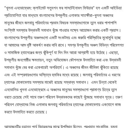
“খুলনা এনভোফ্রেম: ক্লাইমেট সল্যুশন ফর সাসটেইনাবল ফিউচার” হল একটি আইডিয়া
প্রতিযোগিতা যার মাধ্যমে বাংলাদেশের উপকূলীয় এলাকার সাতক্ষীরা-খুলনা অঞ্চলের
মানুষের জীবনে জলবায়ু পরিবর্তনের প্রভাব বিষয়ক সমস্যাগুলোকে তুলে ধরার পাশাপাশি
সংশ্লিষ্ট সমস্যার উদ্ভাবনী সমাধান খুঁজে পাওয়ার লক্ষ্যে আয়োজন করার একটি প্রয়াস।
বাংলাদেশের উপকূলীয় অঞ্চলগুলো একটি সংকটময় এবং জরুরি পরিস্থিতির মুখোমুখি হচ্ছে
যা আমাদের আশু দৃষ্টি আকর্ষণ করার দাবি রাখে। সমগ্র উপকূলীয় অঞ্চল বিভিন্ন পরিবেশগত
ও সামাজিক চ্যালেঞ্জের জন্য ঝুঁকিপূর্ণ যা দিন দিন আরো আগ্রাসী হয়ে উঠেছে। এছাড়া,
উপকূলীয় জনগোষ্ঠীর ক্ষমতায়ন, নতুন অভিযোজন কৌশলকে উৎসাহিত করা এবং উদ্ভাবনী
সমাধান খুঁজে বের করা একেবারেই অপরিহার্য। এ অঞ্চলের জীবন জীবিকা ঝুঁকিতে রয়েছে
এবং এই সম্প্রদায়গুলোর অস্তিত্ব হুমকির মধ্যে রয়েছে। জলবায়ু পরিবর্তনের এ ধরণের
চ্যালেঞ্জ মোকাবেলায় সমস্যার মাঝেই রয়েছে সম্ভাব্য সমাধান। এমন চিন্তা থেকেই
এনভোলিড খুলনা এনভোফ্রেমে এ অঞ্চলের মানুষের সমস্যাগুলো প্রামাণ্য চিত্রে তুলে
ধরতে চেয়েছে সেই সাথে তরুণ পরিবেশ উদ্ভাবকদের কাছেই খুঁজেছে সমাধান সূত্র। তরুণ
পরিবেশ যোদ্ধাদের নিজ এলাকার জলবায়ু পরিবর্তনের চ্যালেঞ্জ মোকাবেলায় একযোগে কাজ
করতে উৎসাহিত করতে চেয়েছে।
আয়োজনটির চূড়ান্ত পর্বে বিচারকদের মাঝে উপস্থিত ছিলেন, প্রখ্যাত সাংবাদিক, যমুনা