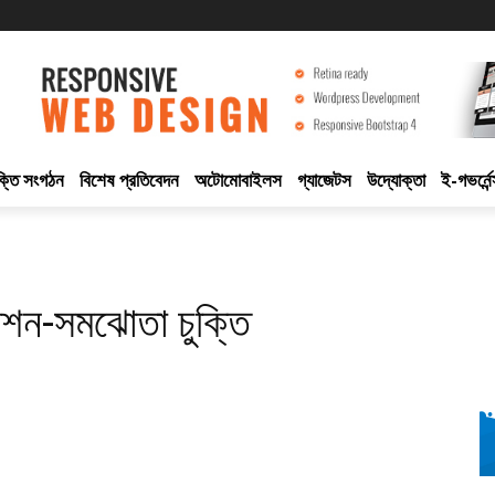
ুক্তি সংগঠন
বিশেষ প্রতিবেদন
অটোমোবাইলস
গ্যাজেটস
উদ্যোক্তা
ই-গভর্নেন
িশন-সমঝোতা চুক্তি