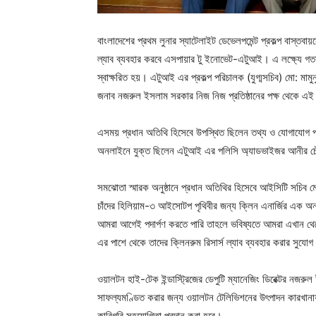
বাংলাদেশের প্রথম লুনার স্যাটেলাইট ডেভেলপমেন্ট প্রকল্প বাস্তবায
ল্যাব ব্যবহার করবে এসপায়ার টু ইনোভেট-এটুআই। এ লক্ষ্যে গত
স্বাক্ষরিত হয়। এটুআই এর প্রকল্প পরিচালক (যুগ্মসচিব) মো: মামুন
জনাব নজরুল ইসলাম সরকার নিজ নিজ প্রতিষ্ঠানের পক্ষ থেকে এই 
এসময় প্রধান অতিথি হিসেবে উপস্থিত ছিলেন তথ্য ও যোগাযোগ প্
অনলাইনে যুক্ত ছিলেন এটুআই এর পলিসি অ্যাডভাইজর আনীর চ
সমঝোতা স্মারক অনুষ্ঠানে প্রধান অতিথির হিসেবে আইসিটি সচিব ম
চাঁদের হিলিয়াম-৩ আইসোটপ পৃথিবীর জন্য ক্লিন এনার্জির এক অন
আমরা আগেই পদার্পণ করতে পারি তাহলে ভবিষ্যতে আমরা এখান থ
এর পাশে থেকে তাদের ক্লিনরুম রিসার্স ল্যাব ব্যবহার করার সুযো
ওয়ালটন হাই-টেক ইন্ডাস্ট্রিজের ডেপুটি ম্যানেজিং ডিরেক্টর নজর
সাফল্যমণ্ডিত করার জন্য ওয়ালটন টেলিভিশনের উৎপাদন কারখানা
কারিগরি সহযোগিতা প্রদান করা হবে।