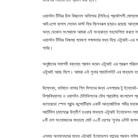
ওয়ালটন টিভির চিফ বিজনেস অফিসার (সিবিও) প্রকৌশলী মোস্তফা নাহিদ
আইএসো ক্লাস সেভেন ডাস্ট ফ্রি ক্লিনরুম ছাড়াও রয়েছে আন্তর্জাতি
অন্য যেকোন সংস্থাকে আমরা এই সংক্রান্ত সহযোগিতা করতে সক্ষম।
ওয়ালটন টিভির নিজস্ব গবেষণা সক্ষমতার মধ্য দিয়ে এটুআই-এর স
গর্বের।
অনুষ্ঠানের সমাপনী বক্তব্য প্রদান করেন এটুআই এর প্রকল্প পরিচ
এটুআই আছে মিশে। আমরা এই লুনার স্যাটেলাইট এর মাধ্যমে নতুন
উল্লেখ্য, বর্তমানে নাসার গ্লি মিশনের জন্য এসপায়ার টু ইনোভেট-এ
বিশ্ববিদ্যালয় ও ওয়ালটন টেলিভিশনের যৌথ প্রচেষ্টায় বাংলাদে
কলেরেডো স্পেস গ্রান্ড কন্সোর্টিয়াম একটি আন্তর্জাতিক গভীর মহ
আর্টেমিস চ্যালেঞ্জে উত্তীর্ণ হওয়ার মাধ্যমে এটুআই ইনোভেশন ল
৮টি দেশ সংযোজনের মাধ্যমে মোট ৩০টি দেশের ‘লুনার এলিট ক্লা
এসময় অন্যান্যদের মধ্যে এটুআই ইনোভেশন ফান্ডের প্রধান নাঈম 