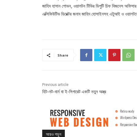
জাহিদ হাসান শোভন, ওয়ালটন টিভির ডিপুটি চিফ বিজনেস অফিসার 
এক্সিকিউটিভ ডিরেক্টর জনাব জাহিদ হোসাইনসহ এটুআই ও ওয়ালটনে
Share
Previous article
হিট-নট-বার্ন বা ই-সিগারেট একটি নতুন অস্ত্র
আরও পড়ুন