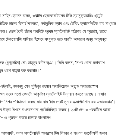
 হোসেন বলেন, ওয়াল্টন হেডকোয়াটার্সের টিভি ম্যানুফ্যাচারিং প্ল্যান্টে
ক মানের রিসার্চ সক্ষমতা, সর্বাধুনিক ল্যাব এবং টেস্টিং ফ্যাসেলিটিজ যার মাধ্যমে
 দেশে তৈরি চাঁদের অরবিটে প্রথম স্যাটেলাইট পাঠাবার যে প্রচেষ্টা, তাতে
াথে টেকনোলজি পার্টনার হিসেবে সংযুক্ত হতে পারাটা আমাদের জন্য অত্যন্ত
ালক (যুগ্মসচিব) মো: মামুনুর রশীদ ভূঞা। তিনি বলেন, ‘সাগর থেকে মহাকাশে
 ধাপে যাত্রা শুরু করলাম।’
টুআই, বঙ্গবন্ধু শেখ মুজিবুর রহমান অ্যাভিয়েশন অ্যান্ড অ্যারোস্পেস
শ প্রথম বারের মতো ফেমটো আকৃতির স্যাটেলাইট উন্নয়ন করতে চলেছে। নাসার
াকাশ মিশন পরিচালনা করছে যার নাম ‘দ্যি গ্রেট লুনার এক্সপিডিশান ফর এভরিওয়ান’।
্যাব উক্ত মিশনে বাংলাদেশকে প্রতিনিধিত্ব করছে। ২২টি দেশ ও পরবর্তীতে আরো
ব’- এ প্রবেশ করতে চলেছে বাংলাদেশ।
আশরাফী, লুনার স্যাটেলাইট প্রকল্পের টিম লিডার ও প্রধান প্রকৌশলী জনাব