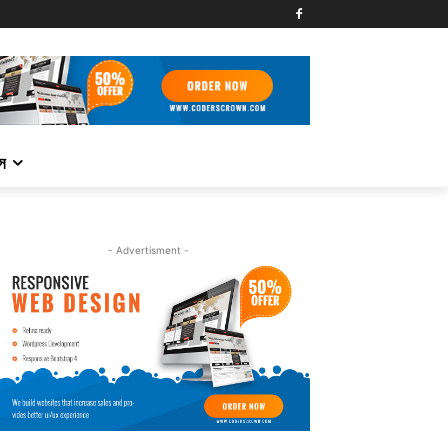
্স
- Advertisment -