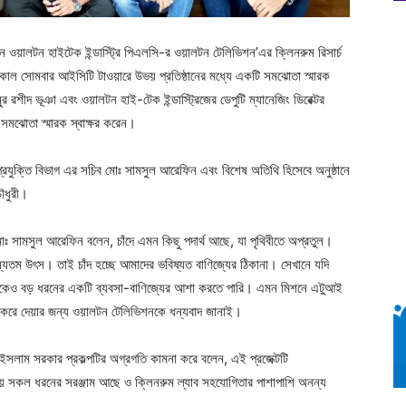
়নে ওয়ালটন হাইটেক ইন্ডাস্ট্রি পিএলসি-র ওয়ালটন টেলিভিশন’এর ক্লিনরুম রিসার্চ
কাল সোমবার আইসিটি টাওয়ারে উভয় প্রতিষ্ঠানের মধ্যে একটি সমঝোতা স্মারক
ুর রশীদ ভূঞা এবং ওয়ালটন হাই-টেক ইন্ডাস্ট্রিজের ডেপুটি ম্যানেজিং ডিরেক্টর
সমঝোতা স্মারক স্বাক্ষর করেন।
রযুক্তি বিভাগ এর সচিব মোঃ সামসুল আরেফিন এবং বিশেষ অতিথি হিসেবে অনুষ্ঠানে
ৌধুরী।
োঃ সামসুল আরেফিন বলেন, চাঁদে এমন কিছু পদার্থ আছে, যা পৃথিবীতে অপ্রতুল।
্যতম উৎস। তাই চাঁদ হচ্ছে আমাদের ভবিষ্যত বাণিজ্যের ঠিকানা। সেখানে যদি
েকেও বড় ধরনের একটি ব্যবসা-বাণিজ্যের আশা করতে পারি। এমন মিশনে এটুআই
গ করে দেয়ার জন্য ওয়ালটন টেলিভিশনকে ধন্যবাদ জানাই।
ুল ইসলাম সরকার প্রকল্পটির অগ্রগতি কামনা করে বলেন, এই প্রজেক্টটি
য় সকল ধরনের সরঞ্জাম আছে ও ক্লিনরুম ল্যাব সহযোগিতার পাশাপাশি অনন্য