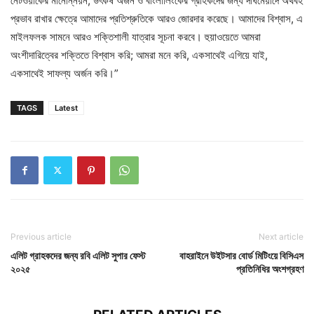
নেটওয়ার্কের মানোন্নয়ন, উৎকর্ষ অর্জন ও বাংলালিংকের গ্রাহকদের জন্য দীর্ঘমেয়াদে অর্থবহ
প্রভাব রাখার ক্ষেত্রে আমাদের প্রতিশ্রুতিকে আরও জোরদার করেছে। আমাদের বিশ্বাস, এ
মাইলফলক সামনে আরও শক্তিশালী যাত্রার সূচনা করবে। হুয়াওয়েতে আমরা
অংশীদারিত্বের শক্তিতে বিশ্বাস করি; আমরা মনে করি, একসাথেই এগিয়ে যাই,
একসাথেই সাফল্য অর্জন করি।”
TAGS
Latest
Previous article
Next article
এলিট গ্রাহকদের জন্য রবি এলিট সুপার ফেস্ট
বাহরাইনে উইটসার বোর্ড মিটিংয়ে বিসিএস
২০২৫
প্রতিনিধির অংশগ্রহণ