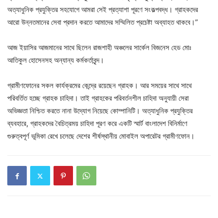
অত্যাধুনিক প্রযুক্তির সহযোগে আমরা সেই প্রত্যাশা পূরণে সংকল্পবদ্ধ। গ্রাহকদের
আরো উন্নতমানের সেবা প্রদান করতে আমাদের সম্মিলিত প্রচেষ্টা অব্যাহত থাকবে।”
আজ ইয়াসির আজমানের সাথে ছিলেন রাজশাহী অঞ্চলের সার্কেল বিজনেস হেড মোঃ
আতিকুল হোসেনসহ অন্যান্য কর্মকর্তাবৃন্দ।
গ্রামীণফোনের সকল কার্যক্রমের কেন্দ্রে রয়েছেন গ্রাহক। আর সময়ের সাথে সাথে
পরিবর্তিত হচ্ছে গ্রাহক চাহিদা। তাই গ্রাহকের পরিবর্তনশীল চাহিদা অনুযায়ী সেরা
অভিজ্ঞতা নিশ্চিত করতে নানা উদ্যোগ নিয়েছে কোম্পানিটি। অত্যাধুনিক প্রযুক্তির
ব্যবহারে, গ্রাহকদের বৈচিত্রময় চাহিদা পূরণ করে একটি স্মার্ট বাংলাদেশ বিনির্মাণে
গুরুত্বপূর্ণ ভূমিকা রেখে চলেছে দেশের শীর্ষস্থানীয় মোবাইল অপারেটর গ্রামীণফোন।