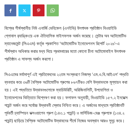
বিশ্বের শীর্ষস্থানীয় নিউ এনার্জি ভেহিকেল (এনইভি) উৎপাদক প্রতিষ্ঠান বিওয়াইডি
গ্লোবাল র‍্যাঙ্কিংয়ে এক ঐতিহাসিক মাইলফলক অর্জন করেছে। সেন্টার অব অটোমোটিভ
ম্যানেজমেন্ট (সিএএম) কর্তৃক প্রকাশিত ‘অটোমোটিভ ইনোভেশনস রিপোর্ট ২০২৬’-এ
শীর্ষস্থান অধিকার করার মধ্য দিয়ে প্রথমবারের মতো কোনো চীনা অটোমোবাইল উৎপাদক
প্রতিষ্ঠান এ সাফল্য অর্জন করলো।
সিএএমের মর্যাদাপূর্ণ এই প্রতিবেদনের ২২তম সংস্করণে নিজস্ব ‘এম.ও.বি.আইএল’ পদ্ধতি
ব্যবহার করে ৩৬টি বৈশ্বিক অটোমোটিভ গ্রুপের ৮৬৭টিরও বেশি উদ্ভাবনকে মূল্যায়ন করা
হয়। এই পদ্ধতিতে উদ্ভাবনগুলোকে ম্যাচিউরিটি, অরিজিনালিটি, উপযোগিতা ও
ইনোভেশনের ভিত্তিতে বিশ্লেষণ করা হয়। ফলাফল অনুযায়ী, বিওয়াইডি ১৫৭.২ ইনডেক্স
পয়েন্ট অর্জন করে সর্বোচ্চ উদ্ভাবনী স্কোর নিশ্চিত করে। এ অর্জনের মাধ্যমে প্রতিষ্ঠানটি
পূর্ববর্তী চ্যাম্পিয়ন ভক্সওয়াগেন গ্রুপ (১৪৩.১ পয়েন্ট) ও মার্সিডিজ-বেঞ্জ গ্রুপকে (১৩৪.২
পয়েন্ট) ছাড়িয়ে বৈশ্বিক অটোমোটিভ উদ্ভাবনের শীর্ষে নিজের অবস্থান আরও সুদৃঢ় করে।