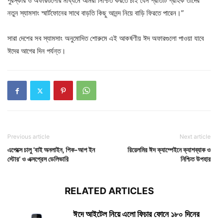
পুরস্কার ও অফারগুলোর মাধ্যমে আমরা নিশ্চিত করতে চাই যেন প্রতিটি গ্রাহক তাদের
নতুন স্যামসাং স্মার্টফোনের সাথে বাড়তি কিছু আনন্দ নিয়ে বাড়ি ফিরতে পারেন।”
সারা দেশের সব স্যামসাং অনুমোদিত শোরুমে এই আকর্ষণীয় ঈদ অফারগুলো পাওয়া যাবে
ঈদের আগের দিন পর্যন্ত।
Previous article
Next article
এপেক্সে চালু ‘বাই অনলাইন, পিক-আপ ইন
রিয়েলমির ঈদ ক্যাম্পেইনে ক্যাশব্যাক ও
স্টোর’ ও এক্সপ্রেস ডেলিভারি
নিশ্চিত উপহার
RELATED ARTICLES
ঈদে আইটেল নিয়ে এলো ফিচার ফোনে ১৮০ দিনের