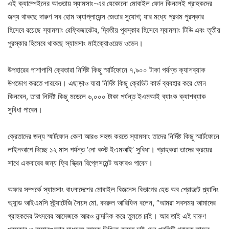
এই ক্যাম্পেইনের আওতায় স্যামসাং-এর যেকোনো মোবাইল ফোন কিনলেই গ্রাহকদের
জন্য থাকছে দারুণ সব হোম অ্যাপ্লায়েন্স জেতার সুযোগ; যার মধ্যে প্রথম পুরস্কার
হিসেবে রয়েছে স্যামসাং রেফ্রিজারেটর, দ্বিতীয় পুরস্কার হিসেবে স্যামসাং টিভি এবং তৃতীয়
পুরস্কার হিসেবে থাকছে স্যামসাং মাইক্রোওয়েভ ওভেন।
উপহারের পাশাপাশি ক্রেতারা নির্দিষ্ট কিছু স্মার্টফোনে ৭,৯০০ টাকা পর্যন্ত ক্যাশব্যাক
উপভোগ করতে পারবেন। এছাড়াও যারা নির্দিষ্ট কিছু ক্রেডিট কার্ড ব্যবহার করে ফোন
কিনবেন, তারা নির্দিষ্ট কিছু মডেলে ৬,০০০ টাকা পর্যন্ত ইএমআই ব্যাংক ক্যাশব্যাক
সুবিধা পাবেন।
ক্রেতাদের জন্য স্মার্টফোন কেনা আরও সহজ করতে স্যামসাং তাদের নির্দিষ্ট কিছু স্মার্টফোনে
লাইনআপে দিচ্ছে ১২ মাস পর্যন্ত ‘নো কস্ট ইএমআই’ সুবিধা। গ্রাহকরা তাদের ক্রয়ের
সাথে একবারের জন্য ফ্রি স্ক্রিন রিপ্লেসমেন্ট অফারও পাবেন।
অফার সম্পর্কে স্যামসাং বাংলাদেশের মোবাইল বিজনেস বিভাগের হেড অব প্রোডাক্ট প্ল্যানিং
অ্যান্ড আইএমসি স্ট্র্যাটেজি সৈয়দ মো. বদরুল আরিফিন বলেন, “আমরা সবসময় আমাদের
গ্রাহকদের উৎসবের আমেজকে আরও নান্দনিক করে তুলতে চাই। আর তাই এই দারুণ