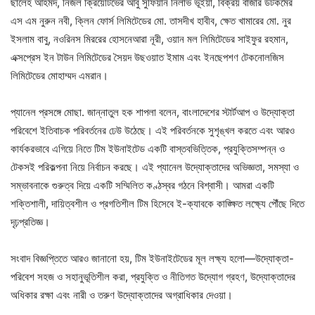
ছালেহ আহমদ, নিজল ক্রিয়েটিভের আবু সুফিয়ান নিলাভ ভূইয়া, বিক্রয় বাজার ডটকমের
এস এম নুরুন নবী, ক্লিন ফোর্স লিমিটেডের মো. তাসদীখ হাবীব, ক্ষেত খামারের মো. নুর
ইসলাম বাবু, নওরিনস মিররের হোসনেআরা নূরী, ওয়ান মল লিমিটেডের সাইফুর রহমান,
এক্সপ্রেস ইন টাউন লিমিটেডের সৈয়দ উছ‌ওয়াত ইমাম এবং ইনছেপশণ টেকনোলজিস
লিমিটেডের মোহাম্মদ এমরান।
প্যানেল প্রসঙ্গে মোছা. জান্নাতুল হক শাপলা বলেন, বাংলাদেশের স্টার্টআপ ও উদ্যোক্তা
পরিবেশে ইতিবাচক পরিবর্তনের ঢেউ উঠেছে। এই পরিবর্তনকে সুশৃঙ্খল করতে এবং আরও
কার্যকরভাবে এগিয়ে নিতে টিম ইউনাইটেড একটি বাস্তবভিত্তিক, প্রযুক্তিসম্পন্ন ও
টেকসই পরিকল্পনা নিয়ে নির্বাচন করছে। এই প্যানেল উদ্যোক্তাদের অভিজ্ঞতা, সমস্যা ও
সম্ভাবনাকে গুরুত্ব দিয়ে একটি সম্মিলিত কণ্ঠস্বর গঠনে বিশ্বাসী। আমরা একটি
শক্তিশালী, দায়িত্বশীল ও প্রগতিশীল টিম হিসেবে ই-ক্যাবকে কাঙ্ক্ষিত লক্ষ্যে পৌঁছে দিতে
দৃঢ়প্রতিজ্ঞ।
সংবাদ বিজ্ঞপ্তিতে আরও জানানো হয়, টিম ইউনাইটেডের মূল লক্ষ্য হলো—উদ্যোক্তা-
পরিবেশ সহজ ও সহানুভূতিশীল করা, প্রযুক্তি ও নীতিগত উদ্যোগ গ্রহণ, উদ্যোক্তাদের
অধিকার রক্ষা এবং নারী ও তরুণ উদ্যোক্তাদের অগ্রাধিকার দেওয়া।