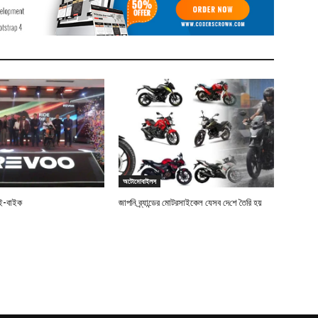
অটোমোবাইলস
 ই-বাইক
জাপ‌নি ব্র্যান্ডের মোটরসাইকেল যেসব দে‌শে তৈ‌রি হয়