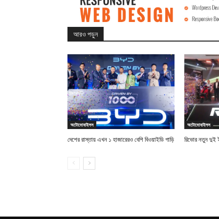
আরও পড়ুন
অটোমোবাইলস
অটোমোবাইলস
দেশের রাস্তায় এখন ১ হাজারেরও বেশি বিওয়াইডি গাড়ি
রিভোর নতুন দুই