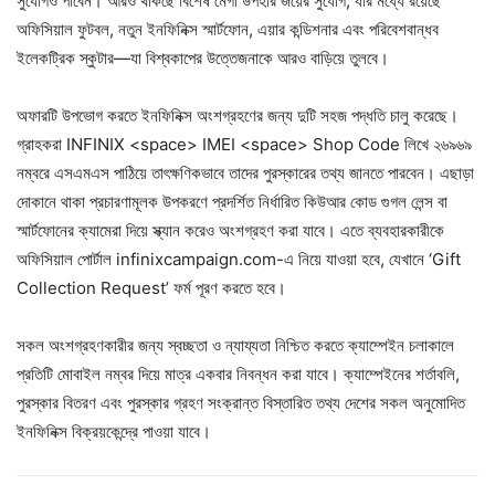
সুযোগও পাবেন। আরও থাকছে বিশেষ মেগা উপহার জয়ের সুযোগ, যার মধ্যে রয়েছে
অফিসিয়াল ফুটবল, নতুন ইনফিনিক্স স্মার্টফোন, এয়ার কন্ডিশনার এবং পরিবেশবান্ধব
ইলেকট্রিক স্কুটার—যা বিশ্বকাপের উত্তেজনাকে আরও বাড়িয়ে তুলবে।
অফারটি উপভোগ করতে ইনফিনিক্স অংশগ্রহণের জন্য দুটি সহজ পদ্ধতি চালু করেছে।
গ্রাহকরা INFINIX <space> IMEI <space> Shop Code লিখে ২৬৯৬৯
নম্বরে এসএমএস পাঠিয়ে তাৎক্ষণিকভাবে তাদের পুরস্কারের তথ্য জানতে পারবেন। এছাড়া
দোকানে থাকা প্রচারণামূলক উপকরণে প্রদর্শিত নির্ধারিত কিউআর কোড গুগল লেন্স বা
স্মার্টফোনের ক্যামেরা দিয়ে স্ক্যান করেও অংশগ্রহণ করা যাবে। এতে ব্যবহারকারীকে
অফিসিয়াল পোর্টাল infinixcampaign.com-এ নিয়ে যাওয়া হবে, যেখানে ‘Gift
Collection Request’ ফর্ম পূরণ করতে হবে।
সকল অংশগ্রহণকারীর জন্য স্বচ্ছতা ও ন্যায্যতা নিশ্চিত করতে ক্যাম্পেইন চলাকালে
প্রতিটি মোবাইল নম্বর দিয়ে মাত্র একবার নিবন্ধন করা যাবে। ক্যাম্পেইনের শর্তাবলি,
পুরস্কার বিতরণ এবং পুরস্কার গ্রহণ সংক্রান্ত বিস্তারিত তথ্য দেশের সকল অনুমোদিত
ইনফিনিক্স বিক্রয়কেন্দ্রে পাওয়া যাবে।