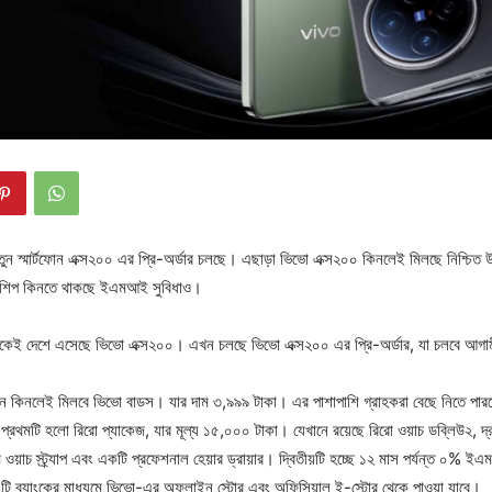
তুন স্মার্টফোন এক্স২০০ এর প্রি-অর্ডার চলছে। এছাড়া ভিভো এক্স২০০ কিনলেই মিলছে নিশ্চিত
াগশিপ কিনতে থাকছে ইএমআই সুবিধাও।
িকেই দেশে এসেছে ভিভো এক্স২০০। এখন চলছে ভিভো এক্স২০০ এর প্রি-অর্ডার, যা চলবে আগামী 
ফোন কিনলেই মিলবে ভিভো বাডস। যার দাম ৩,৯৯৯ টাকা। এর পাশাপাশি গ্রাহকরা বেছে নিতে পারব
রথমটি হলো রিরো প্যাকেজ, যার মূল্য ১৫,০০০ টাকা। যেখানে রয়েছে রিরো ওয়াচ ডব্লিউ২, দ্রুত
ম ওয়াচ স্ট্র্যাপ এবং একটি প্রফেশনাল হেয়ার ড্রায়ার। দ্বিতীয়টি হচ্ছে ১২ মাস পর্যন্ত ০% ইএ
ি ব্যাংকের মাধ্যমে ভিভো-এর অফলাইন স্টোর এবং অফিসিয়াল ই-স্টোর থেকে পাওয়া যাবে।