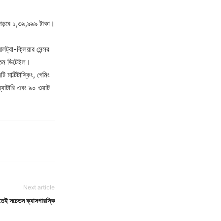
ম পড়বে ১,৩৯,৯৯৯ টাকা।
্রা-ক্লিয়ার সেন্সর
দ্রতম ডিটেইল।
াল্টিটাস্কিং, গেমিং
্যাটারি এবং ৯০ ওয়াট
Next article
তেই সচেতন ক্যাসপারস্কি