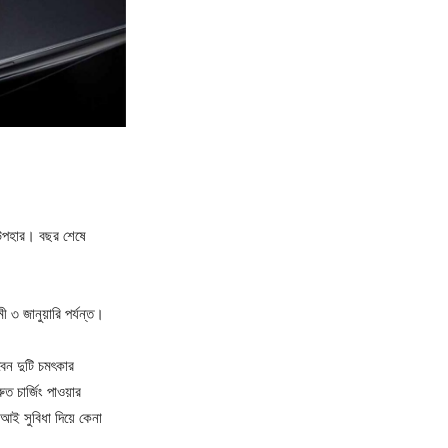
 উপহার। বছর শেষে
৩ জানুয়ারি পর্যন্ত।
েন দুটি চমৎকার
 চার্জিং পাওয়ার
মআই সুবিধা দিয়ে কেনা