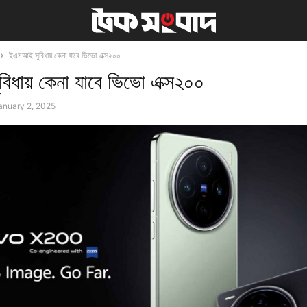
ইএমআই সুবিধায় কেনা যাবে ভিভো এক্স২০০
িধায় কেনা যাবে ভিভো এক্স২০০
anuary 2, 2025