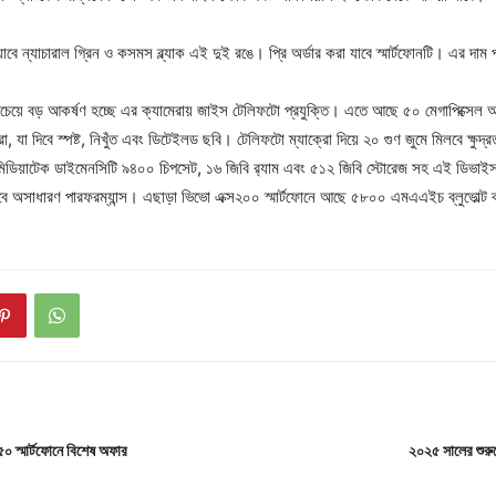
াবে ন্যাচারাল গ্রিন ও কসমস ব্ল্যাক এই দুই রঙে। প্রি অর্ডার করা যাবে স্মার্টফোনটি। এর দা
য়ে বড় আকর্ষণ হচ্ছে এর ক্যামেরায় জাইস টেলিফটো প্রযুক্তি। এতে আছে ৫০ মেগাপিক্সেল আলট
, যা দিবে স্পষ্ট, নিখুঁত এবং ডিটেইলড ছবি। টেলিফটো ম্যাক্রো দিয়ে ২০ গুণ জুমে মিলবে ক্ষু
ডিয়াটেক ডাইমেনসিটি ৯৪০০ চিপসেট, ১৬ জিবি র‍্যাম এবং ৫১২ জিবি স্টোরেজ সহ এই ডিভাইসটি ম
দেবে অসাধারণ পারফরম্যান্স। এছাড়া ভিভো এক্স২০০ স্মার্টফোনে আছে ৫৮০০ এমএএইচ ব্লুভোল্ট ব
০ স্মার্টফোনে বিশেষ অফার
২০২৫ সালের শুরু