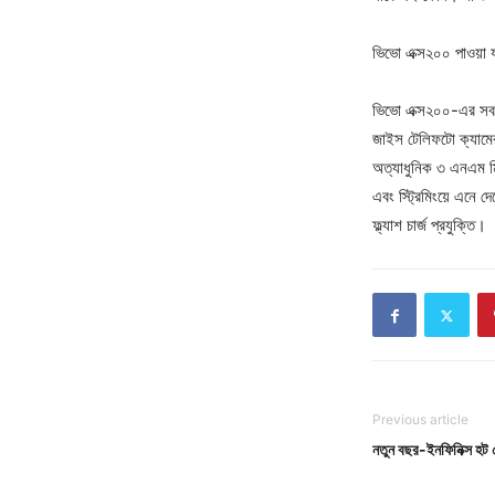
ভিভো এক্স২০০ পাওয়া য
ভিভো এক্স২০০-এর সবচে
জাইস টেলিফটো ক্যামেরা
অত্যাধুনিক ৩ এনএম মি
এবং স্ট্রিমিংয়ে এনে 
ফ্ল্যাশ চার্জ প্রযুক্তি।
Previous article
নতুন বছর-ইনফিনিক্স হট ৫