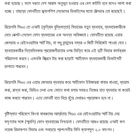
করা হয়েছে। ফলে ধরতে বেশ আরাম অনুভূত হওয়ায় এর বেশ কাটতি হবে বলেও আশা করা
হচ্ছে। তাছাড়া ফোনটিতে ফ্ল্যাগশিপ লেভেলের ডিভাইসের মতো টেক্সচার তো রয়েছেই।
রিয়েলমি সি৬৩ তে এআই (কৃত্রিম বুদ্ধিমত্তা) ফিচারের নতুন ব্যবহার, ব্যবহারকারীকে
দেবে নেক্সট-লেভেল ফোন ব্যবহারের এক অনন্য অভিজ্ঞতা। ফোনটিতে রয়েছে এয়ার
জেসচার ও রেইনওয়াটার স্মার্ট টাচ, যা শুধু ব্র্যান্ডের নম্বর ও জিটি সিরিজেই পাওয়া যেত।
ব্যবহারকারীর নিত্যদিনকার প্রয়োজনীয়তার ওপর ভিত্তি করে এই দুটি ফিচার কার্যক্রম
পরিচালনা করবে। এমনকি স্ক্রিনে টাচ করা ছাড়াই স্মার্টফোন ব্যবহারকারী ডিভাইসটি
চালাতে পারবেন।
রিয়েলমি সি৬৩ এর এয়ার জেসচার ব্যবহার করে স্মার্টফোন ইউজাররা খাবার খাওয়া, ব্যয়াম
করা, রান্না করা, ভিডিও দেখা এবং ফোনে কথা বলার সময়ও নিজের হাত ব্যবহার না করেই
কাজ করতে পারবেন। এতে ফোনটি হাত দিয়ে ছুঁয়ে দেখারও প্রয়োজন হবে না।
বৃষ্টিস্নাত পরিবেশে কিংবা বাথরুমের আর্দ্রতায় সি৬৩ এর রেইনওয়াটার স্মার্ট টাচ দেয়
মসৃণতার সঙ্গে (স্মুদলি) ফোন ব্যবহারের নিশ্চয়তা। ফোনটিতে আরও রয়েছে এআই কল
নয়েজ রিডাকশন ফিচার এবং সবচেয়ে প্রশংসনীয় মিনি ক্যাপসুল ২.০ ফাংশন।