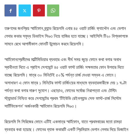
তরুণদের জনপ্রিয় স্মার্টফোন ব্র্যান্ড রিয়েলমি এবার ৪৫ ওয়াট চার্জিং ক্যাপ্টেন এবং ভেগান
লেদার কভার সমৃদ্ধ ডিভাইস সি৬৩ নিয়ে হাজির হতে যাচ্ছে। আইসিসি টি২০ বিশ্বকাপকে
সামনে রেখে আগামীকাল ফোনটি উন্মোচন করবে রিয়েলমি।
স্মার্টফোনপ্রেমীদের মাল্টিমিডিয়ার ব্যবহার এবং দীর্ঘ সময় জুড়ে ফোনে কথা বলার অবাধ
স্বাধীনতা দিতে এ প্রাইস সেগমেন্টে ৪৫ ওয়াট ফাস্ট চার্জিং সক্ষমতার ফোন উপহার দিতে
যাচ্ছে রিয়েলমি। মাত্র ৩০ মিনিটেই ৫০% পর্যন্ত চার্জ দেওয়া সম্ভব এ ফোনে।
অসাধারণ এ ফোন মাত্র ১ মিনিটের ফাস্ট চার্জিংয়ের মাধ্যমে ব্যবহারকারীকে দেয় ১ ঘণ্টা
পর্যন্ত কথা বলার দারুণ সুযোগ। এছাড়াও, ফোনের সর্বোচ্চ নিরাপত্তা এবং টেস্টিং
স্ট্যান্ডার্ড নিশ্চিত করে সেগমেন্টের প্রথম ‘টিইউভি রেইনল্যান্ড সেফ ফাস্ট-চার্জ সিস্টেম
সার্টিফিকেশন’ অর্জনকারী স্মার্টফোন রিয়েলমি সি৬৩।
রিয়েলমি সি সিরিজের ফোনে এটিই একমাত্র স্মার্টফোন, যাতে প্রথমবারের মতো চামড়া
ব্যবহার করা হয়েছে। ফোনের ব্যাক কভারটি একটি প্রিমিয়াম ভেগান লেদার দিয়ে ডিজাইন