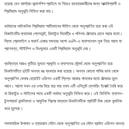
হয়েছে যেন আলট্রা-ফ্ল্যাগশিপ প্রাইসে না গিয়েও ব্যবহারকারীদের জন্য আত্মবিশ্বাসী ও
প্রিমিয়াম অনুভূতি নিশ্চিত করা যায়।
বর্তমানের আইকনিক প্রিমিয়াম স্মার্টফোনের স্টাইল থেকে অনুপ্রাণিত হয়ে করা এই
ডিজাইনটির ক্যামেরা প্লেসমেন্ট, রিফাইন্ড সিমেট্রি ও পলিশড টেক্সচার চোখে পড়ার মতো।
স্লিম প্রোফাইল ও মডার্ন এজের সমন্বয় অপো এ৬সি-এ ফ্যাশনেবল লুক নিয়ে আসে যা
প্রাণবন্ত, স্টাইলিশ ও নিঃসন্দেহে একটি প্রিমিয়াম অনুভূতি দেয়।
ব্যক্তিত্ব আরও ফুটিয়ে তুলতে প্রকৃতি ও ফ্যাশনের সৌন্দর্য থেকে অনুপ্রাণিত হয়ে
ডিভাইসটিতে দুইটি অনন্য রঙ ব্যবহার করা হয়েছে। অনন্য কোনো পাখির ডানা থেকে
অনুপ্রাণিত ফেদার হোয়াইট এডিশন একটি স্নিগ্ধ আভায় পালকের মতো টেক্সচার তুলে
আনে। আলো যখন এর ওপর দিয়ে বয়ে যায় তখন এটি এলিগেন্ট ফ্লোয়িং ইফেক্ট তৈরি করে
যা রিফাইন্ড ও স্টাইলের সাথে একটি অর্থবহ অনুভূতি নিশ্চিত করে। এই ফিনিশিং ফ্যাশন-
ইন্সপায়ার্ড নান্দনিকতা ও আধুনিক শিল্পের মাধ্যমে ডিভাইসটিকে প্রতিটি দিক থেকে নান্দনিক
করে তুলেছে।
সমসাময়িক উপাদান ও ন্যাচারাল স্টোন থেকে অনুপ্রাণিত এর স্টোন ব্রাউন এডিশন অনন্য