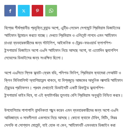
বিশ্বের শীর্ষস্থানীয় প্রযুক্তি ব্র্যান্ড অপো, এন্ট্রি-লেভেল সেগমেন্টে প্রিমিয়াম ডিজাইনের
স্মার্টফোন উন্মোচন করতে যাচ্ছে। দেখতে প্রিমিয়াম ও এলিগেন্ট লাগবে এমন স্মার্টফোন
চাওয়া ব্যবহারকারীদের জন্য স্টাইলিশ, আইকনিক ও ট্রেন্ড-ফরওয়ার্ড ফ্লাগশিপ-
ইন্সপায়ার্ড ডিজাইনে অপো এ৬সি স্মার্টফোন নিয়ে আসছে অপো, যা এতোদিন ফ্ল্যাগশিপ
লেভেলের ডিভাইসের জন্য সংরক্ষিত ছিলো।
অপো এ৬সিতে স্লিক ফ্ল্যাট-ফ্রেম বডি, পলিশড ফিনিশ, প্রিমিয়াম ক্যামেরা লেআউট ও
ক্লিন মিনিমালিস্ট অ্যাপিয়ারেন্স থাকবে, যা বিশ্বজুড়ে আজকের আধুনিক লাক্সারি স্মার্টফোন
ট্রেন্ডের প্রতিফলন। প্রথম দেখাতেই ডিভাইসটি একটি রিফাইন্ড ফ্ল্যাগশিপ-
ইন্সপায়ার্ড ভাইব দিবে, যা এই ক্যাটাগরির তুলনায় বেশি প্রিমিয়াম অনুভূতি নিশ্চিত করবে।
উপযোগিতার পাশাপাশি নান্দনিকতা পছন্দ করেন এমন ব্যবহারকারীদের জন্য অপো এ৬সি
আভিজাত্য ও সাবলীলতা একসাথে নিয়ে আসছে। কোনো ক্যাফে টেবিল, মিটিং, মিরর
সেলফি বা সোশ্যাল মোমেন্ট, যাই হোক না কেন, স্মার্টফোনটি এমনভাবে ডিজাইন করা