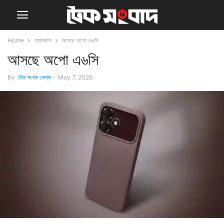
Home
গ্যাজেটস
আসছে অপো এ৬সি
আসছে অপো এ৬সি
By
টেক সংবাদ ডেস্ক
-
May 7, 2026