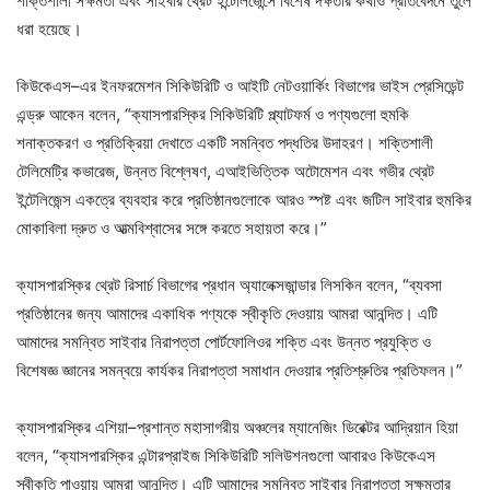
শক্তিশালী সক্ষমতা এবং সাইবার থ্রেট ইন্টেলিজেন্সে বিশেষ দক্ষতার কথাও প্রতিবেদনে তুলে
ধরা হয়েছে।
কিউকেএস–এর ইনফরমেশন সিকিউরিটি ও আইটি নেটওয়ার্কিং বিভাগের ভাইস প্রেসিডেন্ট
এন্ড্রু আকেন বলেন, “ক্যাসপারস্কির সিকিউরিটি প্ল্যাটফর্ম ও পণ্যগুলো হুমকি
শনাক্তকরণ ও প্রতিক্রিয়া দেখাতে একটি সমন্বিত পদ্ধতির উদাহরণ। শক্তিশালী
টেলিমেট্রি কভারেজ, উন্নত বিশ্লেষণ, এআইভিত্তিক অটোমেশন এবং গভীর থ্রেট
ইন্টেলিজেন্স একত্রে ব্যবহার করে প্রতিষ্ঠানগুলোকে আরও স্পষ্ট এবং জটিল সাইবার হুমকির
মোকাবিলা দ্রুত ও আত্মবিশ্বাসের সঙ্গে করতে সহায়তা করে।”
ক্যাসপারস্কির থ্রেট রিসার্চ বিভাগের প্রধান অ্যালেক্সজান্ডার লিসকিন বলেন, “ব্যবসা
প্রতিষ্ঠানের জন্য আমাদের একাধিক পণ্যকে স্বীকৃতি দেওয়ায় আমরা আনন্দিত। এটি
আমাদের সমন্বিত সাইবার নিরাপত্তা পোর্টফোলিওর শক্তি এবং উন্নত প্রযুক্তি ও
বিশেষজ্ঞ জ্ঞানের সমন্বয়ে কার্যকর নিরাপত্তা সমাধান দেওয়ার প্রতিশ্রুতির প্রতিফলন।”
ক্যাসপারস্কির এশিয়া–প্রশান্ত মহাসাগরীয় অঞ্চলের ম্যানেজিং ডিরেক্টর আদ্রিয়ান হিয়া
বলেন, “ক্যাসপারস্কির এন্টারপ্রাইজ সিকিউরিটি সলিউশনগুলো আবারও কিউকেএস
স্বীকৃতি পাওয়ায় আমরা আনন্দিত। এটি আমাদের সমন্বিত সাইবার নিরাপত্তা সক্ষমতার