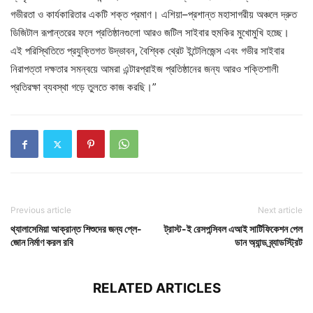
গভীরতা ও কার্যকারিতার একটি শক্ত প্রমাণ। এশিয়া–প্রশান্ত মহাসাগরীয় অঞ্চলে দ্রুত
ডিজিটাল রূপান্তরের ফলে প্রতিষ্ঠানগুলো আরও জটিল সাইবার হুমকির মুখোমুখি হচ্ছে।
এই পরিস্থিতিতে প্রযুক্তিগত উদ্ভাবন, বৈশ্বিক থ্রেট ইন্টেলিজেন্স এবং গভীর সাইবার
নিরাপত্তা দক্ষতার সমন্বয়ে আমরা এন্টারপ্রাইজ প্রতিষ্ঠানের জন্য আরও শক্তিশালী
প্রতিরক্ষা ব্যবস্থা গড়ে তুলতে কাজ করছি।”
Previous article
Next article
থ্যালাসেমিয়া আক্রান্ত শিশুদের জন্য প্লে-
ট্রাস্ট-ই রেসপন্সিবল এআই সার্টিফিকেশন পেল
জোন নির্মাণ করল রবি
ডান অ্যান্ড ব্র্যাডস্ট্রিট
RELATED ARTICLES