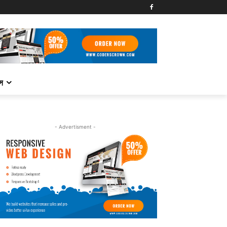
্স
- Advertisment -