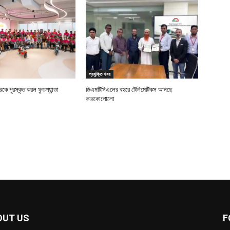
প্রযুক্তি খবর
ে পুরস্কৃত করল ফুডপ্যান্ডা
ডিএমটিসিএলের বহরে টেলিমেটিকস আনছে
কারকোপোলো
OUT US
F