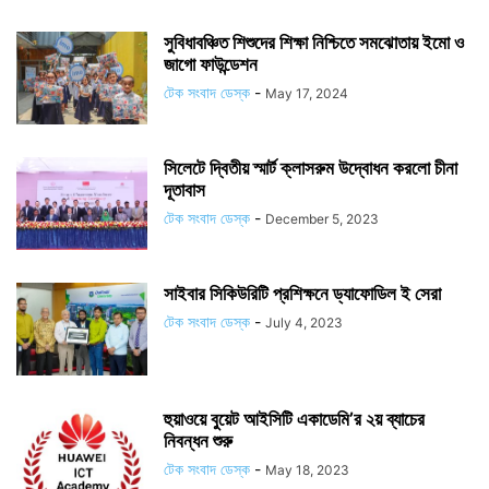
সুবিধাবঞ্চিত শিশুদের শিক্ষা নিশ্চিতে সমঝোতায় ইমো ও
জাগো ফাউন্ডেশন
টেক সংবাদ ডেস্ক
-
May 17, 2024
সিলেটে দ্বিতীয় স্মার্ট ক্লাসরুম উদ্বোধন করলো চীনা
দূতাবাস
টেক সংবাদ ডেস্ক
-
December 5, 2023
সাইবার সিকিউরিটি প্রশিক্ষনে ড্যাফোডিল ই সেরা
টেক সংবাদ ডেস্ক
-
July 4, 2023
হুয়াওয়ে বুয়েট আইসিটি একাডেমি’র ২য় ব্যাচের
নিবন্ধন শুরু
টেক সংবাদ ডেস্ক
-
May 18, 2023