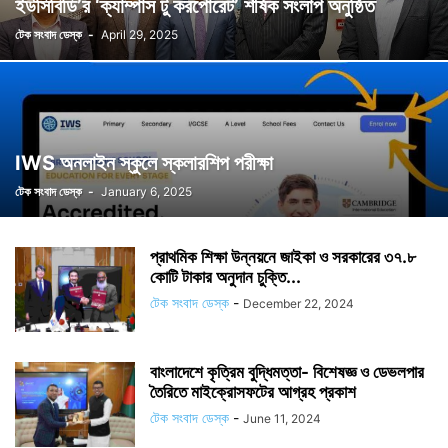
ইউসিবিডি’র ‘ক্যাম্পাস টু করপোরেট’ শীর্ষক সংলাপ অনুষ্ঠিত
টেক সংবাদ ডেস্ক
-
April 29, 2025
IWS অনলাইন স্কুলে স্কলারশিপ পরীক্ষা
টেক সংবাদ ডেস্ক
-
January 6, 2025
প্রাথমিক শিক্ষা উন্নয়নে জাইকা ও সরকারের ৩৭.৮
কোটি টাকার অনুদান চুক্তি...
টেক সংবাদ ডেস্ক
-
December 22, 2024
বাংলাদেশে কৃত্রিম বুদ্ধিমত্তা- বিশেষজ্ঞ ও ডেভলপার
তৈরিতে‌ মাইক্রোসফটের আগ্রহ প্রকাশ
টেক সংবাদ ডেস্ক
-
June 11, 2024