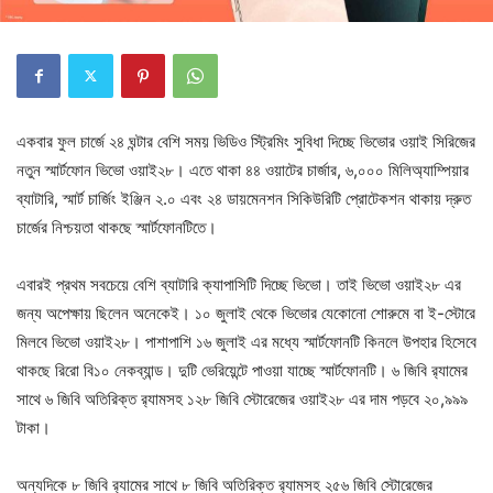
একবার ফুল চার্জে ২৪ ঘন্টার বেশি সময় ভিডিও স্ট্রিমিং সুবিধা দিচ্ছে ভিভোর ওয়াই সিরিজের
নতুন স্মার্টফোন ভিভো ওয়াই২৮। এতে থাকা ৪৪ ওয়াটের চার্জার, ৬,০০০ মিলিঅ্যাম্পিয়ার
ব্যাটারি, স্মার্ট চার্জিং ইঞ্জিন ২.০ এবং ২৪ ডায়মেনশন সিকিউরিটি প্রোটেকশন থাকায় দ্রুত
চার্জের নিশ্চয়তা থাকছে স্মার্টফোনটিতে।
এবারই প্রথম সবচেয়ে বেশি ব্যাটারি ক্যাপাসিটি দিচ্ছে ভিভো। তাই ভিভো ওয়াই২৮ এর
জন্য অপেক্ষায় ছিলেন অনেকেই। ১০ জুলাই থেকে ভিভোর যেকোনো শোরুমে বা ই-স্টোরে
মিলবে ভিভো ওয়াই২৮। পাশাপাশি ১৬ জুলাই এর মধ্যে স্মার্টফোনটি কিনলে উপহার হিসেবে
থাকছে রিরো বি১০ নেকব্যান্ড। দুটি ভেরিয়েন্টে পাওয়া যাচ্ছে স্মার্টফোনটি। ৬ জিবি র‌্যামের
সাথে ৬ জিবি অতিরিক্ত র‌্যামসহ ১২৮ জিবি স্টোরেজের ওয়াই২৮ এর দাম পড়বে ২০,৯৯৯
টাকা।
অন্যদিকে ৮ জিবি র‌্যামের সাথে ৮ জিবি অতিরিক্ত র‌্যামসহ ২৫৬ জিবি স্টোরেজের