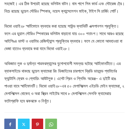
সহজেই। এর ঠিক উপরেই রয়েছে ভলিউম বাটন। বাম পাশে সিম কার্ড এবং স্টোরেজ ট্রে।
নিচে রয়েছে ডুয়েল স্টেরিও স্পিকার, নয়েস ক্যান্সেলেশন মাইক, টাইপ সি চার্জিং পোর্ট।
ভিভো ওয়াই২৮ স্মার্টফোনে ব্যবহার করা হয়েছে সাউন্ড ক্যাভিটি এক্সপানশন প্রযুক্তি।
ফলে এর ডুয়াল স্টেরিও স্পিকারের ভলিউম বাড়ানো যায় ৩০০ শতাংশ। সাথে আরও রয়েছে
আইপি৬৪ ডাস্ট ও ওয়াটার রেজিস্ট্যান্স প্রযুক্তির ব্যবহার। ফলে যে কোনো আবহাওয়া বা
ভেজা হাতেও ব্যবহার করা যাবে ভিভো ওয়াই২৮।
অভিজাত লুক ও দুর্দান্ত পারফরম্যান্সের যুগোপযোগী সমন্বয় ঘটেছে স্মার্টফোনটিতে। এর
ব্যাকসাইডে থাকছে ডুয়েল ক্যামেরা রিং ডিজাইনের চারপাশে থ্রিডি ডায়মন্ড প্যাটার্নের
ফ্যান্টাসি ফ্রেম ও গ্লোয়িং আউটলুক। এগেট গ্রিন ও গ্লিমিং অরেঞ্জ- এ দুইটি রঙে
পাওয়া যাবে স্মার্টফোনটি। ভিভো ওয়াই২৮-এর ৫০ মেগাপিক্সেল এইচডি মেইন ক্যামেরা, ২
মেগাপিক্সেল বোকেহ ও অরা স্ক্রিন লাইটের সাথে ৮ মেগাপিক্সেল সেলফি ক্যামেরায়
ফটোগ্রাফি হবে ঝকঝকে ও নিখুঁত।