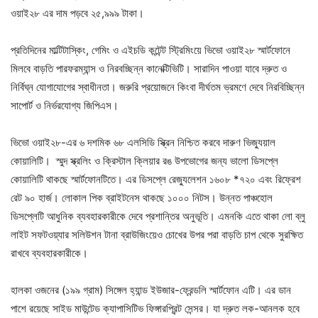
ওয়াই২৮ এর দাম পড়বে ২৫,৯৯৯ টাকা।
প্রতিদিনের মাল্টিটাস্কিং, গেমিং ও এইচডি কন্টেন্ট স্ট্রিমিংয়ে ভিভো ওয়াই২৮ স্মার্টফোনে
মিলবে বাড়তি পারফরম্যান্স ও নিরবচ্ছিন্ন কানেক্টিভিটি। সারাদিন পাওয়া যাবে দ্রুত ও
নির্বিঘ্ন যোগাযোগের স্বাধীনতা। জরুরি প্রয়োজনে কিংবা দীর্ঘতম ভ্রমণে দেবে নিরবিচ্ছিন্ন
সাপোর্ট ও নির্ভরযোগ্য জিপিএস।
ভিভো ওয়াই২৮-এর ৬ দশমিক ৬৮ এলসিডি স্ক্রিন নিশ্চিত করবে দারুণ ভিজ্যুয়াল
কোয়ালিটি। স্মুদ স্ক্রলিং ও ক্রিস্টাল ক্লিয়ার রঙ উপভোগের জন্য ভালো ডিসপ্লে
কোয়ালিটি থাকছে স্মার্টফোনটিতে। এর ডিসপ্লে রেজ্যুলেশন ১৬০৮ *৭২০ এবং রিফ্রেশ
রেট ৯০ হার্জ। লোকাল পিক ব্রাইটনেস থাকছে ১০০০ নিটস। উন্নত পাঞ্চহোল
ডিসপ্লেটি আধুনিক ব্যবহারকারীকে দেবে প্রশান্তির অনুভূতি। এমনকি এতে থাকা লো ব্লু
লাইট সফটওয়্যার সলিউশন টানা ব্রাউজিংয়েও চোখের উপর পরা বাড়তি চাপ থেকে সুরক্ষিত
রাখবে ব্যবহারকারীকে।
হালকা ওজনের (১৯৯ গ্রাম) সিঙ্গেল হ্যান্ড ইউজার-ফ্রেন্ডলি স্মার্টফোন এটি। এর ডান
পাশে রয়েছে সাইড মাউন্টেড ক্যাপাসিটিভ ফিঙ্গারপ্রিন্ট সেন্সর। যা দ্রুত লক-আনলক হবে