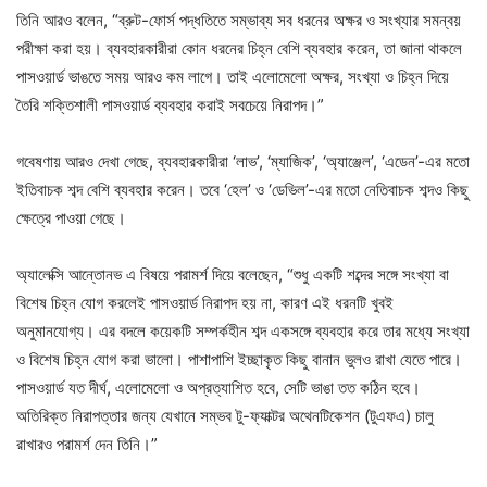
তিনি আরও বলেন, “ব্রুট-ফোর্স পদ্ধতিতে সম্ভাব্য সব ধরনের অক্ষর ও সংখ্যার সমন্বয়
পরীক্ষা করা হয়। ব্যবহারকারীরা কোন ধরনের চিহ্ন বেশি ব্যবহার করেন, তা জানা থাকলে
পাসওয়ার্ড ভাঙতে সময় আরও কম লাগে। তাই এলোমেলো অক্ষর, সংখ্যা ও চিহ্ন দিয়ে
তৈরি শক্তিশালী পাসওয়ার্ড ব্যবহার করাই সবচেয়ে নিরাপদ।”
গবেষণায় আরও দেখা গেছে, ব্যবহারকারীরা ‘লাভ’, ‘ম্যাজিক’, ‘অ্যাঞ্জেল’, ‘এডেন’-এর মতো
ইতিবাচক শব্দ বেশি ব্যবহার করেন। তবে ‘হেল’ ও ‘ডেভিল’-এর মতো নেতিবাচক শব্দও কিছু
ক্ষেত্রে পাওয়া গেছে।
অ্যালেক্সি আন্তোনভ এ বিষয়ে পরামর্শ দিয়ে বলেছেন, “শুধু একটি শব্দের সঙ্গে সংখ্যা বা
বিশেষ চিহ্ন যোগ করলেই পাসওয়ার্ড নিরাপদ হয় না, কারণ এই ধরনটি খুবই
অনুমানযোগ্য। এর বদলে কয়েকটি সম্পর্কহীন শব্দ একসঙ্গে ব্যবহার করে তার মধ্যে সংখ্যা
ও বিশেষ চিহ্ন যোগ করা ভালো। পাশাপাশি ইচ্ছাকৃত কিছু বানান ভুলও রাখা যেতে পারে।
পাসওয়ার্ড যত দীর্ঘ, এলোমেলো ও অপ্রত্যাশিত হবে, সেটি ভাঙা তত কঠিন হবে।
অতিরিক্ত নিরাপত্তার জন্য যেখানে সম্ভব টু-ফ্যাক্টর অথেনটিকেশন (টুএফএ) চালু
রাখারও পরামর্শ দেন তিনি।”