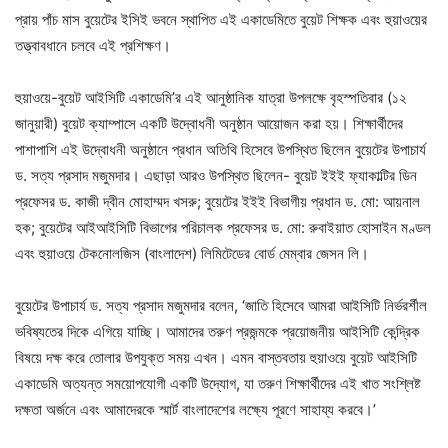
প্রায় পাঁচ মাস বুয়েটের ইসিই ভবনে স্থাপিত এই একাডেমিতে বুয়েট শিক্ষক এবং হুয়াওয়ের
তত্ত্বাবধানে চলবে এই প্রশিক্ষণ।
হুয়াওয়ে-বুয়েট আইসিটি একাডেমি’র এই আনুষ্ঠানিক যাত্রা উপলক্ষে বৃহস্পতিবার (১২
জানুয়ারী) বুয়েট ক্যাম্পাসে একটি উদ্বোধনী অনুষ্ঠান আয়োজন করা হয়। শিক্ষার্থীদের
পাশাপাশি এই উদ্বোধনী অনুষ্ঠানে প্রধান অতিথি হিসেবে উপস্থিত ছিলেন বুয়েটের উপাচার্য
ড. সত্য প্রসাদ মজুমদার। এছাড়া আরও উপস্থিত ছিলেন- বুয়েট ইইই ফ্যাকাল্টির ডিন
প্রফেসর ড. কাজী দ্বীন মোহাম্মদ খসরু; বুয়েটের ইইই বিভাগীয় প্রধান ড. মো: আয়নাল
হক; বুয়েটের আইআইসিটি বিভাগের পরিচালক প্রফেসর ড. মো: রুবাইয়াত হোসাইন মণ্ডল
এবং হুয়াওয়ে টেকনোলজিস (বাংলাদেশ) লিমিটেডের বোর্ড মেম্বার জেসন লি।
বুয়েটের উপাচার্য ড. সত্য প্রসাদ মজুমদার বলেন, ‘জাতি হিসেবে আমরা আইসিটি নির্ভরর্শীল
ভবিষ্যতের দিকে এগিয়ে যাচ্ছি। আমাদের তরুণ প্রজন্মকে প্রয়োজনীয় আইসিটি কেন্দ্রিক
বিষয়ে দক্ষ করে তোলার উপযুক্ত সময় এখন। এমন বাস্তবতায় হুয়াওয়ে বুয়েট আইসিটি
একাডেমি অত্যন্ত সময়োপযোগী একটি উদ্যোগ, যা তরুণ শিক্ষার্থীদের এই খাত সংশ্লিষ্ট
দক্ষতা অর্জনে এবং আমাদেরকে স্মার্ট বাংলাদেশের লক্ষ্যে পূরণে সাহায্য করবে।’