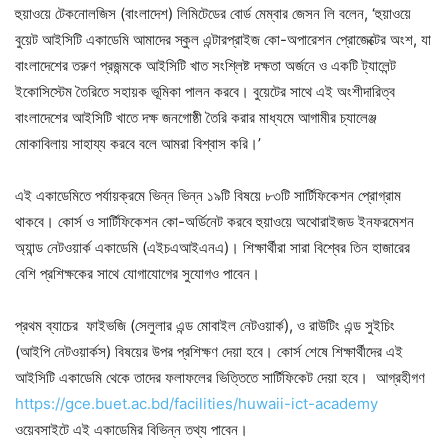
হুয়াওয়ে টেকনোলজিস (বাংলাদেশ) লিমিটেডের বোর্ড মেম্বার জেসন লি বলেন, ‘হুয়াওয়ে
বুয়েট আইসিটি একাডেমি আমাদের স্কুল এন্টারপ্রাইজ কো-অপারেশন প্রোজেক্টের অংশ, যা
বাংলাদেশের তরুণ প্রজন্মকে আইসিটি খাত সংশ্লিষ্ট দক্ষতা অর্জনে ও একটি ট্যালেন্ট
ইকোসিস্টেম তৈরিতে সহায়ক ভূমিকা পালন করবে। বুয়েটের সাথে এই অংশীদারিত্ব
বাংলাদেশের আইসিটি খাতে দক্ষ জনগোষ্ঠী তৈরি করার মাধ্যমে আগামীর চ্যালেঞ্জ
মোকাবিলায় সাহায্য করবে বলে আমরা বিশ্বাস করি।’
এই একাডেমিতে পর্যায়ক্রমে ভিন্ন ভিন্ন ১৯টি বিষয়ে ৮৩টি সার্টিফিকেশন প্রোগ্রাম
থাকবে। কোর্স ও সার্টিফিকেশন কো-অর্ডিনেট করবে হুয়াওয়ে অথোরাইজড ইনফরমেশন
অ্যান্ড নেটওয়ার্ক একাডেমি (এইচএআইএনএ)। শিক্ষার্থীরা সারা বিশ্বের তিন হাজারের
বেশি প্রশিক্ষকের সাথে যোগাযোগের সুযোগও পাবেন।
প্রথম ব্যাচের ফাইভজি (সেলুলার এন্ড মোবাইল নেটওয়ার্ক), ও রাউটিং এন্ড সুইচিং
(আইপি নেটওয়ার্কস) বিষয়ের উপর প্রশিক্ষণ দেয়া হবে। কোর্স শেষে শিক্ষার্থীদের এই
আইসিটি একাডেমি থেকে তাদের ফলাফলের ভিত্তিতে সার্টিফিকেট দেয়া হবে। আগ্রহীগণ
https://gce.buet.ac.bd/facilities/huwaii-ict-academy
ওয়েবসাইটে এই একাডেমির বিভিন্ন তথ্য পাবেন।