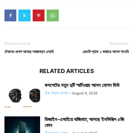
Previous article
Next article
টেকনো–গুগল আনছে সহজলভ্য এআই
রেডমি প্যাড ২ বাজারে আনল শাওমি
RELATED ARTICLES
কসপেটের নতুন দুটি স্মার্টওয়াচ আনল মোশন ভিউ
টেক সংবাদ ডেস্ক
-
August 4, 2026
ডিজাইন-এআইয়ে বাজিমাত, আসছে ইনফিনিক্স ৫জি
ফোন
টেক সংবাদ ডেস্ক
-