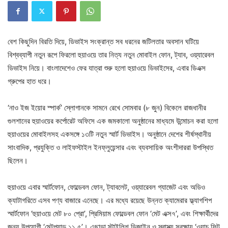
বেশ কিছুদিন বিরতি দিয়ে, ডিভাইস সংক্রান্ত সব ধরনের জটিলতার অবসান ঘটিয়ে
বিশ্বব্যাপী নতুন রূপে ফিরলো হুয়াওয়ে তার নিত্য নতুন মোবাইল ফোন, ট্যাব, ওয়্যারেবল
ডিভাইস নিয়ে। বাংলাদেশেও ফের যাত্রা শুরু হলো হুয়াওয়ে ডিভাইসের, এবার ডিএক্স
গ্রুপের হাত ধরে।
‘নাও ইজ ইয়োর স্পার্ক’ স্লোগানকে সামনে রেখে সোমবার (৮ জুন) বিকেলে রাজধানীর
গুলশানের হুয়াওয়ের কর্পোরেট অফিসে এক জমকালো অনুষ্ঠানের মাধ্যমে উন্মোচন করা হলো
হুয়াওয়ের মোবাইলসহ একসঙ্গে ১৩টি নতুন স্মার্ট ডিভাইস। অনুষ্ঠানে দেশের শীর্ষস্থানীয়
সাংবাদিক, প্রযুক্তি ও লাইফস্টাইল ইনফ্লুয়েন্সার এবং ব্যবসায়িক অংশীদাররা উপস্থিত
ছিলেন।
হুয়াওয়ে এবার স্মার্টফোন, ফোল্ডেবল ফোন, ট্যাবলেট, ওয়্যারেবল গ্যাজেট এবং অডিও
ক্যাটাগরিতে এসব পণ্য বাজারে এনেছে। এর মধ্যে রয়েছে উন্নত ক্যামেরার ফ্ল্যাগশিপ
স্মার্টফোন ‘হুয়াওয়ে মেট ৮০ প্রো’, প্রিমিয়াম ফোল্ডেবল ফোন ‘মেট এক্স৭’, এবং শিক্ষার্থীদের
জন্য উপযোগী ‘মেটপ্যাড ১১.৫’। এছাড়া স্টাইলিশ ডিজাইন ও স্বাস্থ্য সুরক্ষায় ‘ওয়াচ ফিট