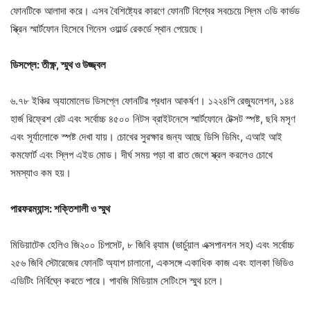
ফোনটিকে আলাদা করে। এসব বৈশিষ্ট্যের কারণে ফোনটি বিশ্বের সবচেয়ে স্লিম ৩ডি কার্ভড
স্ক্রিন স্মার্টফোন হিসেবে গিনেস ওয়ার্ল্ড রেকর্ডে স্থান পেয়েছে।
ডিসপ্লে: তীক্ষ্ণ, স্মুথ ও উজ্জ্বল
৬.৭৮ ইঞ্চির অ্যামোলেড ডিসপ্লে ফোনটির প্রধান আকর্ষণ। ১২২৪পি রেজ্যুলেশন, ১৪৪
হার্জ রিফ্রেশ রেট এবং সর্বোচ্চ ৪৫০০ নিটস ব্রাইটনেসে স্মার্টফোনে টেক্সট স্পষ্ট, ছবি মসৃণ
এবং সূর্যালোকে স্পষ্ট দেখা যায়। চোখের সুরক্ষার জন্য আছে ডিসি ডিমিং, এআই আই
কমফোর্ট এবং স্লিপ এইড মোড। দীর্ঘ সময় পড়া বা রাত জেগে স্ক্রল করলেও চোখে
সমস্যাও কম হয়।
পারফরম্যান্স: শক্তিশালী ও স্মুথ
মিডিয়াটেক হেলিও জি২০০ চিপসেট, ৮ জিবি র‍্যাম (ভার্চুয়াল এক্সপানশন সহ) এবং সর্বোচ্চ
২৫৬ জিবি স্টোরেজের ফোনটি অ্যাপ চালানো, একসঙ্গে একাধিক কাজ এবং হালকা ভিডিও
এডিটিং নির্বিঘ্নে করতে পারে। পাবজি মিডিয়াম সেটিংসে স্মুথ চলে।