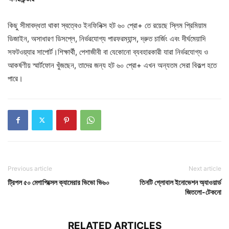
কিছু সীমাবদ্ধতা থাকা স্বত্বেও ইনফিনিক্স হট ৬০ প্রো+ তে রয়েছে স্লিম প্রিমিয়াম
ডিজাইন, অসাধারণ ডিসপ্লে, নির্ভরযোগ্য পারফরম্যান্স, দ্রুত চার্জিং এবং দীর্ঘমেয়াদি
সফটওয়্যার সাপোর্ট।শিক্ষার্থী, পেশাজীবী বা যেকোনো ব্যবহারকারী যারা নির্ভরযোগ্য ও
আকর্ষণীয় স্মার্টফোন খুঁজছেন, তাদের জন্য হট ৬০ প্রো+ এখন অন্যতম সেরা বিকল্প হতে
পারে।
Previous article
Next article
ট্রিপল ৫০ মেগাপিক্সেল ক্যামেরার ভিভো ভি৬০
তিনটি গ্লোবাল ইনোভেশন অ্যাওয়ার্ড
জিতলো-টেকনো
RELATED ARTICLES