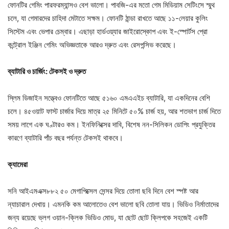
ফোনটির গেমিং পারফরম্যান্সও বেশ ভালো। পাবজি-এর মতো গেম মিডিয়াম সেটিংসে স্মুথ
চলে, যা গেমারদের চাহিদা মেটাতে সক্ষম। ফোনটি ঠান্ডা রাখতে আছে ১১-লেয়ার কুলিং
সিস্টেম এবং ভেপার চেম্বার। এছাড়া হার্ডওয়্যার জাইরোস্কোপ এবং ই-স্পোর্টস প্রো
কন্ট্রোল ইঞ্জিন গেমিং অভিজ্ঞতাকে আরও দ্রুত এবং রেসপন্সিভ করেছে।
ব্যাটারি ও চার্জিং: টেকসই ও দ্রুত
স্লিম ডিজাইন সত্ত্বেও ফোনটিতে আছে ৫১৬০ এমএএইচ ব্যাটারি, যা একদিনের বেশি
চলে। ৪৫ওয়াট ফাস্ট চার্জার দিয়ে মাত্র ২৫ মিনিটে ৫০% চার্জ হয়, আর শতভাগ চার্জ দিতে
সময় লাগে এক ঘণ্টারও কম। ইনফিনিক্সের দাবি, বিশেষ নন-সিলিকন ডোপিং প্রযুক্তির
কারণে ব্যাটারি পাঁচ বছর পর্যন্ত টেকসই থাকবে।
ক্যামেরা
সনি আইএমএক্স৮৮২ ৫০ মেগাপিক্সেল সেন্সর দিয়ে তোলা ছবি দিনে বেশ স্পষ্ট আর
ন্যাচারাল দেখায়। এমনকি কম আলোতেও বেশ ভালো ছবি তোলা যায়। ভিডিও নির্মাতাদের
জন্য রয়েছে ভ্লগ ওয়ান-ক্লিক ভিডিও মোড, যা ছোট ছোট ক্লিপকে সহজেই একটি