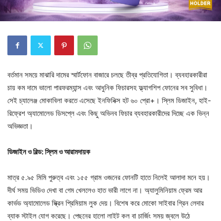
বর্তমান সময়ে মাঝারি দামের স্মার্টফোন বাজারে চলছে তীব্র প্রতিযোগিতা। ব্যবহারকারীরা
চায় কম দামে ভালো পারফরম্যান্স এবং আধুনিক ফিচারসহ ফ্ল্যাগশিপ ফোনের সব সুবিধা।
সেই চ্যালেঞ্জ মোকাবিলা করতে এসেছে ইনফিনিক্স হট ৬০ প্রো+। স্লিম ডিজাইন, হাই-
রিফ্রেশ অ্যামোলেড ডিসপ্লে এবং কিছু অভিনব ফিচার ব্যবহারকারীদের দিচ্ছে এক ভিন্ন
অভিজ্ঞতা।
ডিজাইন ও বিল্ড: স্লিম ও আরামদায়ক
মাত্র ৫.৯৫ মিমি পুরুত্ব এবং ১৫৫ গ্রাম ওজনের ফোনটি হাতে নিলেই আলাদা মনে হয়।
দীর্ঘ সময় ভিডিও দেখা বা গেম খেললেও হাত ভারী লাগে না। অ্যালুমিনিয়াম ফ্রেম আর
কার্ভড অ্যামোলেড স্ক্রিন প্রিমিয়াম লুক দেয়। বিশেষ করে মোকো সাইবার গ্রিন লেদার
ব্যাক স্টাইল যোগ করেছে। পেছনের হালো লাইট কল বা চার্জিং সময় জ্বলে উঠে