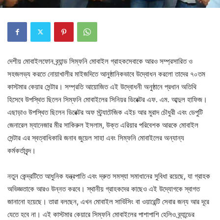
দেশীয় মোবাইলফোন ব্র্যান্ড সিম্ফনি মোবাইল গ্রাহকসেবাকে আরও সম্প্রসারিত ও
সহজলভ্য করতে নোয়াখালীর মাইজদিতে আনুষ্ঠানিকভাবে উদ্বোধন করলো তাদের ৭০তম
কাস্টমার কেয়ার সেন্টার। সম্প্রতি আয়োজিত এই উদ্বোধনী অনুষ্ঠানে প্রধান অতিথি
হিসেবে উপস্থিত ছিলেন সিম্ফনি মোবাইলের সিনিয়র ডিরেক্টর এফ. এম. আব্দুল হাফিজ।
এছাড়াও উপস্থিত ছিলেন ডিরেক্টর অফ স্ট্র্যাটেজিক এইচ আর মুরাদ চৌধুরী এবং ডেপুটি
জেনারেল ম্যানেজার মীর সাকিরুল ইসলাম, উক্ত এরিয়ার পরিবেশক আরকে মোবাইল
সেন্টার এর স্বত্বাধিকারি জনাব জুয়েল সাহা এবং সিম্ফনি মোবাইলের অন্যান্য
কর্মকর্তাবৃন্দ।
নতুন কেন্দ্রটিতে আধুনিক যন্ত্রপাতি এবং দ্রুত সমস্যা সমাধানের সুবিধা রয়েছে, যা গ্রাহক
অভিজ্ঞতাকে আরও উন্নত করবে। স্থানীয় গ্রাহকদের কাছেও এই উদ্যোগকে স্বাগত
জানানো হয়েছে। তারা বলছেন, এখন মোবাইল সার্ভিসিং বা ওয়ারেন্টি সেবার জন্য আর দূরে
যেতে হবে না। এই কাস্টমার কেয়ারে সিম্ফনি মোবাইলের পাশাপাশি হেলিও ব্র্যান্ডের