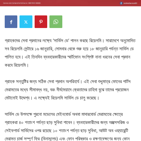
গ্রাহকদের সেবা প্রদানের লক্ষ্যে ‘সার্ভিস ডে’ পালন করছে রিয়েলমি। সারাদেশে অনুমোদিত
সব রিয়েলমি সেন্টারে ১৬ জানুয়ারি, সোমবার থেকে শুরু হয়ে ১৮ জানুয়ারি পর্যন্ত সার্ভিস ডে
পালিত হবে। এই তিনদিন ব্যবহারকারীদের স্মার্টফোন সংশ্লিষ্ট নানা ধরনের সেবা প্রদান
করবে রিয়েলমি।
গ্রাহক সন্তুষ্টির জন্য সঠিক সেবা প্রদান অপরিহার্য। এই সেবা শুধুমাত্র ফোনের পার্টস
মেরামতের মধ্যে সীমাবদ্ধ নয়, বরং দীর্ঘমেয়াদে ক্রেতাদের চাহিদা বুঝে তাদের প্রয়োজন
মেটানোই উদ্দেশ্য। এ লক্ষ্যেই রিয়েলমি সার্ভিস ডে চালু করেছে।
সার্ভিস ডে উপলক্ষে পুরনো মডেলের মেইনবোর্ড অথবা মাদারবোর্ড মেরামতের ক্ষেত্রে
গ্রাহকরা ৪০ শতাংশ পর্যন্ত ছাড় সুবিধা পাবেন। ব্যবহারকারীদের জন্য আক্সেসরিজ ও
সেইফগার্ড সার্ভিসের ওপর রয়েছে ১০ শতাংশ পর্যন্ত ছাড় সুবিধা, আউট অব ওয়্যারেন্টি
মেরামত চার্জ সম্পূর্ণ ফ্রি (বিনামূল্যে) এবং ফোন পরিষ্কার ও রক্ষণাবেক্ষণের জন্য কোন