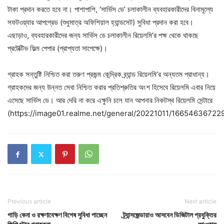
টাকা প্রদান করতে হবে না। পাশাপাশি, ‘সার্ভিস ডে’ চলাকালীন ব্যবহারকারীদের বিনামূল্যে
সফটওয়্যার আপগ্রেড (শুধুমাত্র অফিশিয়াল হ্যান্ডসেট) সুবিধা প্রদান করা হবে।
এছাড়াও, ব্যবহারকারীদের জন্য সার্ভিস ডে চলাকালীন রিয়েলমি’র পক্ষ থেকে থাকছে
প্রটেক্টিভ ফিল্ম পেপার (প্রাপ্যতা সাপেক্ষে)।
গ্রাহক সন্তুষ্টি নিশ্চিত করা তরুণ প্রজন্ম কেন্দ্রিক ব্র্যান্ড রিয়েলমি’র অন্যতম প্রাধান্য।
গ্রাহকদের জন্য উন্নত সেবা নিশ্চিত করার প্রতিশ্রুতির অংশ হিসেবে রিয়েলমি এবার নিয়ে
এসেছে সার্ভিস ডে। আর দেরি না করে এক্ষুনি চলে যান আপনার নিকটস্থ রিয়েলমি সেন্টারে
(https://image01.realme.net/general/20221011/16654636722
Previous article
Next article
গাড়ি কেনা ও রক্ষণাবেক্ষণ বিশেষ সুবিধা পাচ্ছেন
ট্র্যান্সজেন্ডারাও আসবেন ডিজিটাল প্রযুক্তির