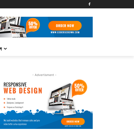
্স
- Advertisment -