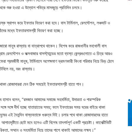
েকে শুরু হওয়া এ উদ্যোগ পবিত্র মাসজুড়ে প্রতিদিন চলবে।
কিয়স্ক স্থাপন করে ইফতার বিতরণ করা হবে। বাস টার্মিনাল, রেলস্টেশন, লঞ্চঘাট ও
রীদের মধ্যে ইফতারসামগ্রী বিতরণ করা হচ্ছে।
ারো মানুষ রাস্তায় বা যাত্রাপথে থাকেন। বিশেষ করে রাজধানীর মহাখালী বাস
্টগ্রাম রেলস্টেশন ও কক্সবাজার বাসস্ট্যান্ডের মতো ব্যস্ত কেন্দ্রগুলোতে এ চিত্র আরও
েরা শ্রমজীবী মানুষ, টার্মিনালে অপেক্ষমাণ ভ্রমণকারী কিংবা পরিবার নিয়ে ভিড় ঠেলে
বিলে নয়, বরং রাস্তায়।
রে থাকা রোজাদাররা যেন ঠিক সময়েই ইফতারসামগ্রী হাতে পান।
হবুব হাসান বলেন, “রমজান আমাদের সমাজে সহমর্মিতা, উদারতা ও পারস্পরিক
 সঙ্গে সঙ্গে দীর্ঘ হচ্ছে যাতায়াতের সময়; ফলে ইফতারের সময় ঘরের বাইরে থাকা
ানুষের এই দৈনন্দিন বাস্তবতাকে গুরুত্ব দিই। চলার পথে থাকা রোজাদারদের হাতে
তদৃষ্টিতে ছোট মনে হলেও এটি বিশেষ তাৎপর্যপূর্ণ একটি প্রচেষ্টা। কানেক্টিভিটি
তরিকতা, সম্মান ও সহমর্মিতা নিয়ে তাদের পাশে থাকাই আমাদের লক্ষ্য।”