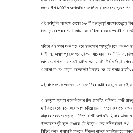
দেশের শীর্ষ ডিজিটাল অপারেটর বাংলালিংক। রমজানের প্রথম দিন থ
এই কর্মসূচির আওতায় দেশের ১২০টি গুরুত্বপূর্ণ যাতায়াতকেন্দ্রে 
বিমানবন্দরের প্রবেশপথে বসানো এসব কিয়স্ক থেকে পথচারী ও যাত্
পবিত্র এই মাসে যখন ঘরে ঘরে ইফতারের প্রস্তুতি চলে, তখনও হাজ
টার্মিনাল, কামালাপুর রেলওয়ে স্টেশন, সায়েদাবাদ বাস টার্মিনাল, চট
বেশি চোখে পড়ে। যানজটে আটকে পড়া যাত্রী, দীর্ঘ কর্মঘণ্টা শেষে ফ
এগোনো সাধারণ মানুষ, অনেকেরই ইফতার শুরু হয় বাসার ডাইনিং টে
এই বাস্তবতাকে গুরুত্ব দিয়ে বাংলালিংক চেষ্টা করছে, ঘরের বাই
এ উদ্যোগ প্রসঙ্গে বাংলালিংকের চিফ মার্কেটিং অফিসার কাজী মা
দায়িত্ববোধকে নতুন করে স্মরণ করিয়ে দেয়। শহুরে ব্যস্ততা বাড়ার
মানুষের সংখ্যাও বাড়ছে। ‘পিপল ফার্স্ট’ অপারেটর হিসেবে আমরা ম
ইফতারসামগ্রী তুলে দেওয়ার এই উদ্যোগ সেই অঙ্গীকারেরই অংশ। আপা
নিশ্চিত করার পাশাপাশি মানুষের জীবনের বাস্তব মুহূর্তগুলোতে আন্