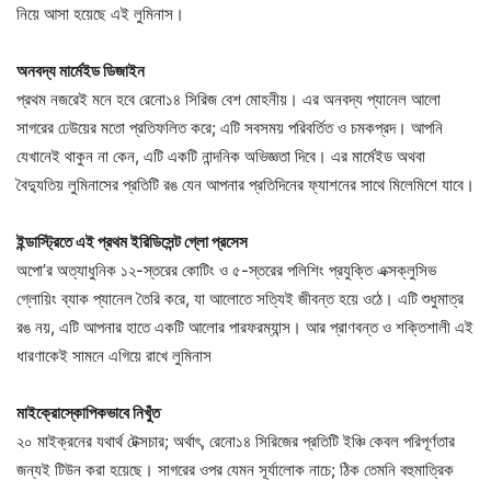
নিয়ে আসা হয়েছে এই লুমিনাস।
অনবদ্য মার্মেইড ডিজাইন
প্রথম নজরেই মনে হবে রেনো১৪ সিরিজ বেশ মোহনীয়। এর অনবদ্য প্যানেল আলো
সাগরের ঢেউয়ের মতো প্রতিফলিত করে; এটি সবসময় পরিবর্তিত ও চমকপ্রদ। আপনি
যেখানেই থাকুন না কেন, এটি একটি নান্দনিক অভিজ্ঞতা দিবে। এর মার্মেইড অথবা
বৈদ্যুতিয় লুমিনাসের প্রতিটি রঙ যেন আপনার প্রতিদিনের ফ্যাশনের সাথে মিলেমিশে যাবে।
ইন্ডাস্ট্রিতে এই প্রথম ইরিডিসেন্ট গ্লো প্রসেস
অপো’র অত্যাধুনিক ১২-স্তরের কোটিং ও ৫-স্তরের পলিশিং প্রযুক্তি এক্সক্লুসিভ
গ্লোয়িং ব্যাক প্যানেল তৈরি করে, যা আলোতে সত্যিই জীবন্ত হয়ে ওঠে। এটি শুধুমাত্র
রঙ নয়, এটি আপনার হাতে একটি আলোর পারফরম্যান্স। আর প্রাণবন্ত ও শক্তিশালী এই
ধারণাকেই সামনে এগিয়ে রাখে লুমিনাস
মাইক্রোস্কোপিকভাবে নিখুঁত
২০ মাইক্রনের যথার্থ টেক্সচার; অর্থাৎ, রেনো১৪ সিরিজের প্রতিটি ইঞ্চি কেবল পরিপূর্ণতার
জন্যই টিউন করা হয়েছে। সাগরের ওপর যেমন সূর্যালোক নাচে; ঠিক তেমনি বহুমাত্রিক