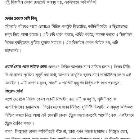
এই ডিজাইন কেবল দেখতেই অনন্য নয়, একইসাথে আইকনিক!
দেখার চেয়েও বেশি কিছু
সৌন্দর্যের বাইরেও অপো রেনো১৪ সিরিজ কনটেন্ট ক্রিয়েটর, কমিউনিকেটর ও ড্রিমারদের
জন্য নিয়ে আসা হয়েছে। এটি ছবি ধারণ করতে, এডিট করতে, কানেক্ট করতে ও ডিজাইনে
নিজের ব্যক্তিত্ব ফুটিয়ে তুলতে সহায়ক। এই ডিজাইন কেবল স্টাইল নয়, এটি
মাইন্ডসেট।
ওয়ার্ক মোড থেকে লাইফ মোড
রেনো১৪ সিরিজ আপনার সাথে মানিয়ে চলবে। দিনের মিটিং
কিংবা রাতের স্মৃতিময় মুহূর্ত ধরা রাখা, আপনার আধুনিক ছন্দের সাথে তালমিলিয়ে চলবে এই
ডিভাইস। এটি আপনার সুন্দর, সাহসী ও প্রতিটি মুহূর্তের নিখুঁত সঙ্গী হতে প্রস্তুত।
লিজেন্ড হোন!
অপো রেনো১৪ সিরিজ কেবল একটি ডিভাইস নয়; এটি সংস্কৃতি, সৃষ্টিশীলতা ও
আত্মবিশ্বাসের ক্যানভাস। মিথের মধ্যে থাকা ভিত্তি, সুনির্দিষ্ট ডিজাইন ও সমৃদ্ধ অভিজ্ঞতা
নিশ্চিত করতে নিয়ে আসা এই ফোনটি কেবল ট্রেন্ড ফলো করতেই আসেনি; বরং, একইসাথে
ট্রেন্ড তৈরিও করবে।
কারণ, লিজেন্ডরা কেবল কাহিনীতেই বাঁচে না, তারা এখন আলো ছড়াচ্ছে। লিজেন্ড হোন,