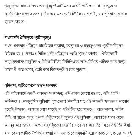
প্রযুক্তির আকারে সক্ষমতার পুনর্জন্ম! এটি এমন একটি স্মার্টফোন, যা স্বাতন্ত্র্য ও
আত্মবিশ্বাসের প্রতিফলন। ঠিক এর অনবদ্য ফিনিশিংয়ের মতোই, যার লুমিনাস কোথাও
হারিয়ে যায় না!
বাংলাদেশি ঐতিহ্যের প্রতি শ্রদ্ধা
বাংলা গল্পবলার ঐতিহ্যে মার্মেইডরা অজানা, রহস্যময় ও মন্ত্রমুগ্ধকর প্রতীক হিসেবে
চিত্রিত হয়। রেনো১৪ সিরিজ সেই ঐতিহ্যের প্রতি শ্রদ্ধা জানায়। ঐতিহ্যবাহী
অনুপ্রেরণাকে আধুনিক ও মিনিমালিস্টিক ফিনিশিংয়ের সাথে মিশিয়ে এটিকে সবার জন্য
উপযোগী করে তোলে, তৈরি করে কিংবদন্তী হওয়ার সুযোগ।
লুমিনাস, পার্টিতে আলো ছড়ান সবসময়
এই লাইনআপে একটি অনবদ্য সংযোজন; এটি কেবল কোনো রঙ নয়, এটি একটি
অভিজ্ঞতা। এক্সক্লুসিভ লুমিনাস লুপ ডেকো ডিজাইন সহ এই ভার্সনটি জলতলের আলোর
মতোই উজ্জ্বল, আপনার চলার সাথেই যা পরিবর্তিত হতে থাকবে। ছাদে আড্ডা, অফিস
মিটিং বা রাতের জন্য একদম নিখুঁতভাবে উপযুক্ত এই লুমিনাস, আপনাকে সবার থেকে
অনন্য করে তুলবে। আপনার ব্যক্তিত্ব ও রুচির সাথে এক হয়ে মিশে যাবে এই ডিভাইস!
যারা কেবল পার্টিতে উপস্থিত হওয়া নয়, বরং তাতে মধ্যমনি হয়ে থাকতে চান, তাদের জন্যই