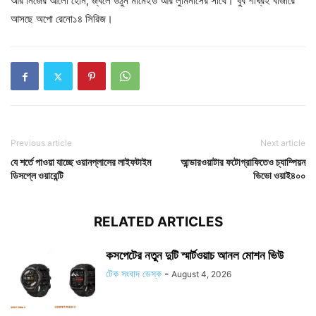
আর নিজের আলো হোন; জ্বলে উঠুন মার্মেইড আর লুমিনাসের সাথে। খুব শীঘ্রই বাজারে
আসছে অপো রেনো১৪ সিরিজ।
Previous article
Next article
যে শর্তে পাওয়া যাচ্ছে ওয়ানপ্লাসের লাইফটাইম
আন্ডারওয়াটার ফটোগ্রাফিতেও চ্যাম্পিয়ন
ডিসপ্লে ওয়ারেন্টি
ভিভো ওয়াই৪০০
RELATED ARTICLES
কসপেটের নতুন দুটি স্মার্টওয়াচ আনল মোশন ভিউ
টেক সংবাদ ডেস্ক
-
August 4, 2026