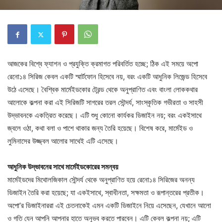
আজকের বিশ্বে ফ্যাশন ও প্রযুক্তি ক্রমাগত পরিবর্তিত হচ্ছে; ঠিক এই সময়ে অপো
রেনো১৪ সিরিজ কেবল একটি স্মার্টফোন হিসেবে নয়, বরং একটি আধুনিক লিজেন্ড হিসেবে
উঠে এসেছে। বৈশ্বিক মার্মেইডকোর ট্রেন্ড থেকে অনুপ্রাণিত এবং বাংলা লোককথার
আলোকে কল্পনা করা এই সিরিজটি সাগরের তরল সৌন্দর্য, সাংস্কৃতিক গভীরতা ও সাহসী
উদ্ভাবনকে একত্রিত করেছে। এটি শুধু কোনো কার্যকর ডিজাইন নয়; বরং একইসাথে
জ্বলে ওঠা, কথা বলা ও পাশে থাকার জন্য তৈরি হয়েছে। বিশেষ করে, মার্মেইড ও
লুমিনাসের উজ্জ্বল আলোর সাথেই এটি এসেছে।
আধুনিক উদ্ভাবনের সাথে মার্মেইডকোরের সমন্বয়
মার্মেইডদের মিথোলজিকাল সৌন্দর্য থেকে অনুপ্রাণিত হয়ে রেনো১৪ সিরিজের অনন্য
ডিজাইন তৈরি করা হয়েছে; যা একইসাথে, স্বাধীনতা, সক্ষমতা ও রূপান্তরের প্রতীক।
অপো’র ডিজাইনাররা এই চেতনাকেই এমন একটি ডিজাইনে নিয়ে এসেছেন, যেখানে আলো
ও গতি যেন আপনি আপনার হাতে অনুভব করতে পারবেন। এটি কেবল কল্পনা নয়; এটি