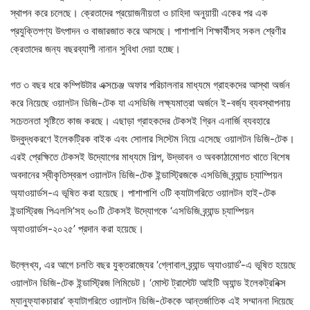
স্থাপন করে চলেছে। ক্রেতাদের প্রয়োজনীয়তা ও চাহিদা অনুয়ায়ী একের পর এক
প্রযুক্তিপণ্য উৎপাদন ও বাজারজাত করে আসছে। পাশাপাশি শিক্ষার্থীসহ সকল শ্রেণীর
ক্রেতাদের জন্য বছরব্যাপী নানান সুবিধা দেয়া হচ্ছে।
গত ৩ বছর ধরে কম্পিউটার এক্সচেঞ্জ অফার পরিচালনার মাধ্যমে গ্রাহকদের আস্থা অর্জন
করে নিয়েছে ওয়ালটন ডিজি-টেক যা এসডিজি লক্ষ্যমাত্রা অর্জনে ই-বর্জ্য ব্যবস্থাপনায়
সচেতনতা সৃষ্টিতে কাজ করছে। এছাড়া গ্রাহকদের টেকসই গ্রিন এনার্জি ব্যবহারে
উদ্বুদ্ধকরণে ইলেকট্রিক বাইক এবং সোলার সিস্টেম নিয়ে এসেছে ওয়ালটন ডিজি-টেক।
এরই প্রেক্ষিতে টেকসই উদ্যোগের মাধ্যমে শিল্প, উদ্ভাবন ও অবকাঠামোগত খাতে বিশেষ
অবদানের স্বীকৃতিস্বরূপ ওয়ালটন ডিজি-টেক ইন্ডাস্ট্রিজকে এসডিজি ব্র্যান্ড চ্যাম্পিয়ন
অ্যাওয়ার্ডস-এ ভূষিত করা হয়েছে। পাশাপাশি ৩টি ক্যাটাগরিতে ওয়ালটন হাই-টেক
ইন্ডাস্ট্রিজ পিএলসি’সহ ৬০টি টেকসই উদ্যোগকে ‘এসডিজি ব্র্যান্ড চ্যাম্পিয়ন
অ্যাওয়ার্ডস-২০২৫’ প্রদান করা হয়েছে।
উল্লেখ্য, এর আগে চলতি বছর যুক্তরাজ্যের ‘গ্লোবাল ব্র্যান্ড অ্যাওয়ার্ড’-এ ভূষিত হয়েছে
ওয়ালটন ডিজি-টেক ইন্ডাস্ট্রিজ লিমিডেট। ‘মোস্ট ট্রাস্টেট আইটি অ্যান্ড ইলেকট্রনিক্স
ম্যানুফ্যাকচারার’ ক্যাটাগরিতে ওয়ালটন ডিজি-টেককে আন্তর্জাতিক এই সম্মাননা দিয়েছে