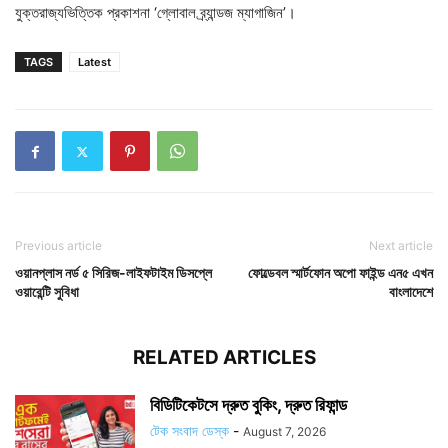
যুক্তরাজ্যভিত্তিক প্রকাশনা ‘গ্লোবাল ব্র্যান্ডজ ম্যাগাজিন’।
TAGS
Latest
Previous article
Next article
ওয়ানপ্লাস নর্ড ৫ সিরিজ-লাইফটাইম ডিসপ্লে
ফোল্ডেবল স্মার্টফোন অপো ফাইন্ড এন৫ এখন
ওয়ারেন্টি সুবিধা
বাংলাদেশে
RELATED ARTICLES
বিডিটিকেটসে দ্রুত বুকিং, দ্রুত রিফান্ড
টেক সংবাদ ডেস্ক
-
August 7, 2026