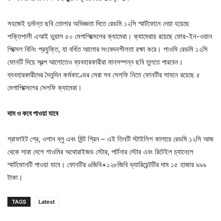
সহজেই দুর্দান্ত ছবি তোলার অভিজ্ঞতা দিতে রেডমি ১২সি স্মার্টফোনে দেয়া হয়েছে
শক্তিশালী এআই ডুয়াল ৫০ মেগাপিক্সেলের ক্যামেরা। ক্যামেরায় রয়েছে ফোর-ইন-ওয়ান
পিক্সেল বিনিং প্রযুক্তি, যা বর্ধিত আলোর সংবেদনশীলতা রক্ষা করে। শাওমি রেডমি ১২সি
ফোনটি দিয়ে স্বল্প আলোতেও ব্যবহারকারীরা মানসম্পন্ন ছবি তুলতে পারবেন।
ব্যবহারকারীদের দৈনন্দিন কর্মকাণ্ডের সেরা সব সেলফি নিতে ফোনটির সামনে রয়েছে ৫
মেগাপিক্সেলের সেলফি ক্যামেরা।
দাম ও কবে পাওয়া যাবে
গ্রাফাইট গ্রে, ওশান ব্লু এবং মিন্ট গ্রিন – এই তিনটি স্টাইলিশ কালারে রেডমি ১২সি আজ
থেকে সারা দেশে শাওমির অথোরাইজড স্টোর, পার্টনার স্টোর এবং রিটেইল চ্যানেলে
স্মার্টফোনটি পাওয়া যাবে। ফোনটির ৬জিবি+১২৮জিবি ভ্যারিয়েন্টটির দাম ১৫ হাজার ৯৯৯
টাকা।
TAGS
Latest