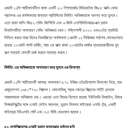
রেডমি ১২সি স্মার্টফোনটিতে থাকা একটি ২.০ গিগাহার্জের মিডিয়াটেক জি৮৫ অক্টা-কোর
প্রসেসর এর কর্মক্ষমতার মাধ্যমে প্রতিদিনের ভিউইং অভিজ্ঞতাকে অনন্য করে তুলবে।
এতে থাকা মালি-জি৫২ গেমিং জিপিইউ এবং ৬ জিবি এলপিডিডিআর৪এক্স র‍্যাম
ডিভাইসটিতে অসাধারণ গেমিং অভিজ্ঞতা দেবে। শক্তিশালী ৫০০০ এমএএইচ ব্যাটারি
নিশ্চিত করবে সারা দিনের নিরবচ্ছিন্ন কর্মক্ষমতা।রেডমি ১২ সিরিজের সর্বশেষ ফোনগুলোতে
রয়েছে ১০ওয়াট ফাস্ট চার্জিং; আর এর বক্সে থাকা ১০ওয়াটের চার্জার ব্যবহারকারীদের খুব
অল্প সময়েই ফোনটি চার্জ করতে সাহায্য করবে।
ভিউইং এর অভিজ্ঞতাকে অসাধারণ করে তুলবে এর ডিসপ্লে
রেডমি ১২সি স্মার্টফোনটি আসছে অসাধারণ ৬.৭১ ইঞ্চির এইচডিপ্লাস ডিসপ্লে নিয়ে, যার
রেজ্যুলেশন ১৬৫০*৭২০ পিক্সেল। কোনোকিছু পড়ার ক্ষেত্রে স্ক্রিনের লাইট চোখকে
আরামদায়ক অভিজ্ঞতা দেয়। এছাড়া এতে ফিচার হিসেবে রয়েছে ইউনিবডি ডিজাইন, রিয়ার
ফিঙ্গারপ্রিন্টের সঙ্গে এআই ফেইস আনলক, ডুয়াল সিমসহ মাইক্রো এসডি ট্রে, একটি
মাইক্রো ইউএসবি পোর্ট এবং ৩.৫ মিমি হেডফোন জ্যাক।
৫০ মেগাপিক্সেলের এআই ডুয়াল ক্যামেরায় দুর্দান্ত ছবি