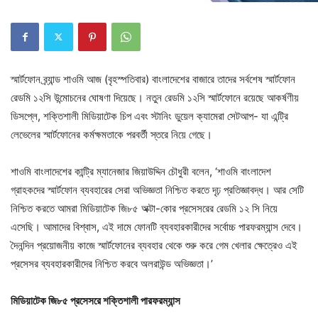
স্মার্টফোন ব্র্যান্ড শাওমি আজ (বৃহস্পতিবার) বাংলাদেশের বাজারে তাদের সর্বশেষ স্মার্টফোন
রেডমি ১২সি উন্মোচনের ঘোষণা দিয়েছে। নতুন রেডমি ১২সি স্মার্টফোনে রয়েছে আকর্ষণীয়
ডিসপ্লে, শক্তিশালী মিডিয়াটেক চিপ এবং স্টানিং ডুয়েল ক্যামেরা সেটআপ- যা এন্ট্রি
লেভেলের স্মার্টফোনের কর্মক্ষমতাকে পরবর্তী স্তরে নিয়ে গেছে।
শাওমি বাংলাদেশের কান্ট্রি ম্যানেজার জিয়াউদ্দিন চৌধুরী বলেন, ‘শাওমি বাংলাদেশ
গ্রাহকদের স্মার্টফোন ব্যবহারের সেরা অভিজ্ঞতা নিশ্চিত করতে দৃঢ় প্রতিজ্ঞাবদ্ধ। আর সেটি
নিশ্চিত করতে আমরা মিডিয়াটেক জি৮৫ অক্টা-কোর প্রসেসরের রেডমি ১২ সি নিয়ে
এসেছি। আমাদের বিশ্বাস, এই দামে ফোনটি ব্যবহারকারীদের সর্বোচ্চ পারফরম্যান্স দেবে।
দৈনন্দিন প্রয়োজনীয় কাজে স্মার্টফোনের ব্যবহার থেকে শুরু করে গেম খেলার ক্ষেত্রেও এই
প্রসেসর ব্যবহারকারীদের নিশ্চিত করবে অলরাউন্ড অভিজ্ঞতা।’
মিডিয়াটেক জি৮৫ প্রসেসরে শক্তিশালী পারফরম্যান্স