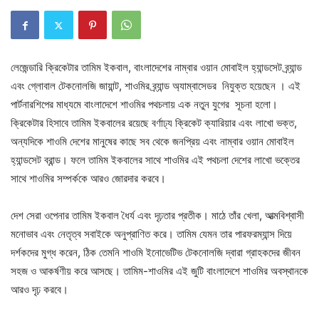
লেজেন্ডারি ক্রিকেটার তামিম ইকবাল, বাংলাদেশের নাম্বার ওয়ান মোবাইল হ্যান্ডসেট ব্র্যান্ড
এবং গ্লোবাল টেকনোলজি জায়ান্ট, শাওমির ব্র্যান্ড অ্যাম্বাসেডর নিযুক্ত হয়েছেন । এই
পার্টনারশিপের মাধ্যমে বাংলাদেশে শাওমির পথচলায় এক নতুন যুগের সূচনা হলো।
ক্রিকেটার হিসাবে তামিম ইকবালের রয়েছে বর্ণাঢ্য ক্রিকেট ক্যারিয়ার এবং লাখো ভক্ত,
অন্যদিকে শাওমি দেশের মানুষের কাছে সব থেকে জনপ্রিয় এবং নাম্বার ওয়ান মোবাইল
হ্যান্ডসেট ব্রান্ড। ফলে তামিম ইকবালের সাথে শাওমির এই পথচলা দেশের লাখো ভক্তের
সাথে শাওমির সম্পর্ককে আরও জোরদার করবে।
দেশ সেরা ওপেনার তামিম ইকবাল ধৈর্য এবং দৃঢ়তার প্রতীক। মাঠে তাঁর খেলা, আত্মবিশ্বাসী
মনোভাব এবং নেতৃত্ব সবাইকে অনুপ্রাণিত করে। তামিম যেমন তার পারফরম্যান্স দিয়ে
দর্শকদের মুগ্ধ করেন, ঠিক তেমনি শাওমি ইনোভেটিভ টেকনোলজি দ্বারা গ্রাহকদের জীবন
সহজ ও আকর্ষণীয় করে আসছে। তামিম-শাওমির এই জুটি বাংলাদেশে শাওমির অবস্থানকে
আরও দৃঢ় করবে।