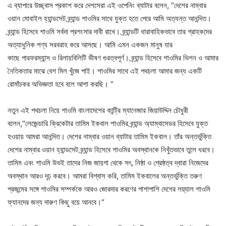
এ ব্যাপারে উচ্ছ্বাস প্রকাশ করে দেশসেরা এই ওপেনিং ব্যাটার বলেন, “দেশের নাম্বার
ওয়ান মোবাইল হ্যান্ডসেট ব্র্যান্ড শাওমির সাথে যুক্ত হতে পেরে আমি অত্যন্ত আনন্দিত।
ব্র্যান্ড হিসেবে শাওমি সর্বদা প্রশংসার দাবী রাখে। ব্র্যান্ডটি ধারাবাহিকভাবে তার গ্রাহকদের
অত্যাধুনিক পণ্য সরবরাহ করে আসছে। আমি এমন একজন মানুষ যার
কাছে পারফরম্যান্স ও রিলায়বিলিটি ভীষণ গুরত্বপূর্ণ। ব্র্যান্ড হিসেবে শাওমির ভিশন ও আমার
নৈতিকতার মাঝে বেশ মিল খুঁজে পাই। শাওমির সাথে এই পথচলা আমার জন্য একটি
রোমাঁচকর অভিজ্ঞতা হবে বলে আশা করছি। “
নতুন এই পথচলা নিয়ে শাওমি বাংলাদেশের কান্ট্রি ম্যানেজার জিয়াউদ্দিন চৌধুরী
বলেন,“লেজেন্ডারি ক্রিকেটার তামিম ইকবাল শাওমির ব্র্যান্ড অ্যাম্বাসেডর হিসেবে যুক্ত
হওয়ায় আমরা আনন্দিত। দেশের নাম্বার ওয়ান ব্যাটার তামিম ইকবাল। তাঁর অন্তর্ভুক্তি
দেশের নাম্বার ওয়ান হ্যান্ডসেট ব্র্যান্ড হিসেবে শাওমির অবস্থানকে নিখুঁতভাবে তুলে ধরবে।
তামিম এবং শাওমি উভই তাদের নিজ জায়গা থেকে সৎ, নিষ্ঠা ও শ্রেষ্ঠত্ব দ্বারা নিজেদের
অবস্থান আরও দৃঢ় করবে। আমরা বিশ্বাস করি, তামিম ইকবালের অন্তর্ভুক্তি তরুণ
প্রজন্মের সঙ্গে শাওমির সম্পর্ককে আরও জোরদার করণের পাশাপাশি দেশের লয়্যাল শাওমি
ফ্যানদের জন্য দারুণ কিছু বয়ে আনবে।“