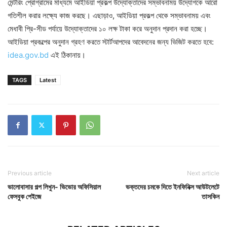
মেন্টরিং প্রোগ্রামের মাধ্যমে আইডিয়া প্রকল্প উদ্যোক্তাদের সম্ভাবনাময় উদ্যোগকে আরো
গতিশীল করার লক্ষ্যে কাজ করছে। এছাড়াও, আইডিয়া প্রকল্প থেকে সম্ভাবনাময় এবং
মেধাবী প্রি-সীড পর্যায়ে উদ্যোক্তাদের ১০ লক্ষ টাকা করে অনুদান প্রদান করা হচ্ছে।
আইডিয়া প্রকল্পের অনুদান গ্রহণ করতে স্টার্টআপদের আবেদনের জন্য ভিজিট করতে হবে:
idea.gov.bd
এই ঠিকানায়।
TAGS
Latest
Previous article
Next article
ভালোবাসার গল্প লিখুন- ভিভোর অফিসিয়াল
ভক্তদের চমকে দিতে ইনফিনিক্স আউটলেটে
ফেসবুক পেইজে
তাসকিন