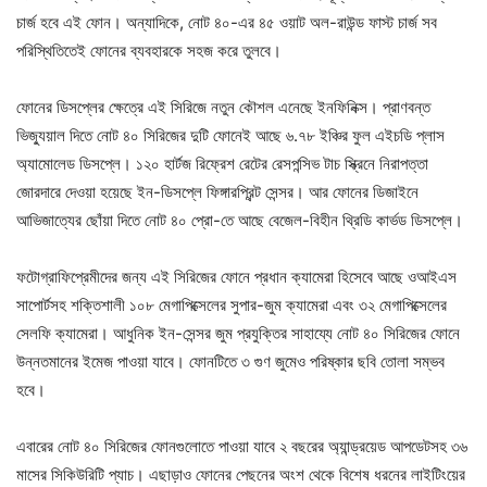
চার্জ হবে এই ফোন। অন্যাদিকে, নোট ৪০-এর ৪৫ ওয়াট অল-রাউন্ড ফাস্ট চার্জ সব
পরিস্থিতিতেই ফোনের ব্যবহারকে সহজ করে তুলবে।
ফোনের ডিসপ্লের ক্ষেত্রে এই সিরিজে নতুন কৌশল এনেছে ইনফিনিক্স। প্রাণবন্ত
ভিজ্যুয়াল দিতে নোট ৪০ সিরিজের দুটি ফোনেই আছে ৬.৭৮ ইঞ্চির ফুল এইচডি প্লাস
অ্যামোলেড ডিসপ্লে। ১২০ হার্টজ রিফ্রেশ রেটের রেসপন্সিভ টাচ স্ক্রিনে নিরাপত্তা
জোরদারে দেওয়া হয়েছে ইন-ডিসপ্লে ফিঙ্গারপ্রিন্ট সেন্সর। আর ফোনের ডিজাইনে
আভিজাত্যের ছোঁয়া দিতে নোট ৪০ প্রো-তে আছে বেজেল-বিহীন থ্রিডি কার্ভড ডিসপ্লে।
ফটোগ্রাফিপ্রেমীদের জন্য এই সিরিজের ফোনে প্রধান ক্যামেরা হিসেবে আছে ওআইএস
সাপোর্টসহ শক্তিশালী ১০৮ মেগাপিক্সেলের সুপার-জুম ক্যামেরা এবং ৩২ মেগাপিক্সেলের
সেলফি ক্যামেরা। আধুনিক ইন-সেন্সর জুম প্রযুক্তির সাহায্যে নোট ৪০ সিরিজের ফোনে
উন্নতমানের ইমেজ পাওয়া যাবে। ফোনটিতে ৩ গুণ জুমেও পরিষ্কার ছবি তোলা সম্ভব
হবে।
এবারের নোট ৪০ সিরিজের ফোনগুলোতে পাওয়া যাবে ২ বছরের অ্যান্ড্রয়েড আপডেটসহ ৩৬
মাসের সিকিউরিটি প্যাচ। এছাড়াও ফোনের পেছনের অংশ থেকে বিশেষ ধরনের লাইটিংয়ের