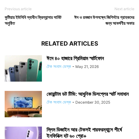
Previous article
Next article
কুষ্টিয়ায় ইউসিবি স্বাধীন ফ্রিল্যান্সার সামিট
ঈদ ও রমজান উপলক্ষ্যে জিপিস্টার গ্রাহকদের
অনুষ্ঠিত
জন্য আকর্ষণীয় অফার
RELATED ARTICLES
ঈদে ৪০ হাজারে প্রিমিয়াম স্মার্টফোন
টেক সংবাদ ডেস্ক
-
May 21, 2026
কোয়ান্টাম ডট টিভি: আধুনিক ডিসপ্লের স্মার্ট সমাধান
টেক সংবাদ ডেস্ক
-
December 30, 2025
স্লিম ডিজাইন আর টেকসই পারফরম্যান্সে শীর্ষে
ইনফিনিক্স হট ৬০ প্রো+