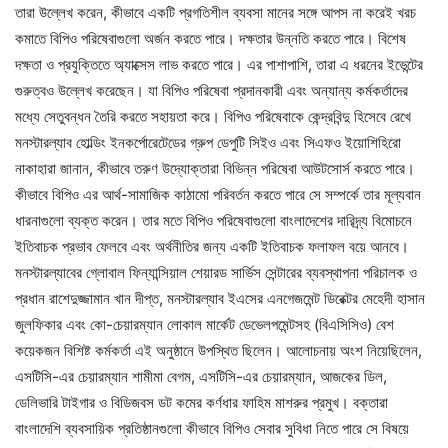
তারা উল্লেখ করেন, কীভাবে একটি প্রগতিশীল ব্যবসা মানের সঙ্গে আপস না করেই খরচ
কমাতে বিপিও পরিষেবাগুলো অর্জন করতে পারে। দক্ষতার উন্নতি করতে পারে। বিশেষ
দক্ষতা ও প্রযুক্তিতে অ্যাক্সেস লাভ করতে পারে। এর পাশাপাশি, তারা এ ধরনের ইভেন্টের
গুরুত্বও উল্লেখ করেছেন। যা বিপিও পরিষেবা প্রদানকারী এবং অন্যান্য কর্মকর্তাদের
মধ্যে সেতুবন্ধন তৈরি করতে সহায়তা করে। বিপিও পরিষেবাকে কেন্দ্রবিন্দু হিসেবে রেখে
মনস্টারল্যাব হোল্ডিং ইনকর্পোরেটেডের গ্রুপ ডেপুটি সিইও এবং সিএফও ইয়োশিহিরো
নাকাহারা জানান, কীভাবে তরুণ উদ্যোক্তারা বিভিন্ন পরিষেবা আউটসোর্স করতে পারে।
কীভাবে বিপিও এর আর্থ-সামাজিক কাঠামো পরিবর্তন করতে পারে সে সম্পর্কে তার মূল্যবান
ধারনাগুলো ব্যক্ত করেন। তার মতে বিপিও পরিষেবাগুলো বাংলাদেশের দারিদ্র্য বিমোচনে
ইতিবাচক প্রভাব ফেলবে এবং অর্থনীতির জন্য একটি ইতিবাচক ফলাফল বয়ে আনবে।
মনস্টারল্যাবের গ্লোবাল ফিন্যান্সিয়াল শেয়ারড সার্ভিস সেন্টারের ব্যবস্থাপনা পরিচালক ও
প্রধান রাশেদুজ্জামান খান দীপ্ত, মনস্টারল্যাব ইএসের এনগেজমেন্ট ডিরেক্টর মেহেদী হাসান
জুলফিকার এবং কো-চেয়ারম্যান লোকাল মার্কেট ডেভেলপমেন্টসহ (বিএসিসিও) বেশ
কয়েকজন বিশিষ্ট কর্মকর্তা এই অনুষ্ঠানে উপস্থিত ছিলেন। আলোচনায় অংশ নিয়েছিলেন,
এসটিসি-এর চেয়ারম্যান শামীমা বেগম, এসটিসি-এর চেয়ারম্যান, আজকের ডিল,
ডেলিভারি টাইগার ও বিডিজবস ডট কমের কর্ণধার ফাহিম মাশরুর প্রমুখ। বক্তারা
বাংলাদেশি ব্যবসায়িক প্রতিষ্ঠানগুলো কীভাবে বিপিও সেবার সুবিধা নিতে পারে সে বিষয়ে