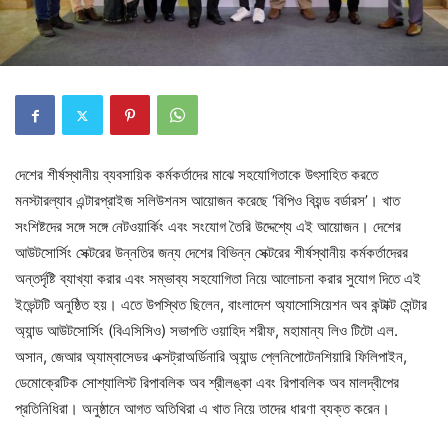
দেশের শীর্ষস্থানীয় ব্যবসায়িক কর্মকর্তাদের মাঝে সহযোগিতাকে উৎসাহিত করতে
মনস্টারল্যাব এন্টারপ্রাইজ সলিউশনস আয়োজন করেছে ‘বিপিও বিয়ন্ড বর্ডারস’। খাত
সংশিষ্টদের সঙ্গে সঙ্গে নেটওয়ার্কিং এবং সংযোগ তৈরি উদ্দেশ্যে এই আয়োজন। দেশের
আউটসোর্সিং সেক্টরের উন্নতির জন্য দেশের বিভিন্ন সেক্টরের শীর্ষস্থানীয় কর্মকর্তাদেরর
অন্তর্দৃষ্টি ব্যাখ্যা করার এবং সম্ভাব্য সহযোগিতা নিয়ে আলোচনা করার সুযোগ দিতে এই
ইভেন্টটি অনুষ্ঠিত হয়। এতে উপস্থিত ছিলেন, বাংলাদেশ অ্যাসোসিয়েশন অব কন্টাক্ট সেন্টার
অ্যান্ড আউটসোর্সিং (বিএসিসিও) সভাপতি ওয়াহিদ শরীফ, মহামান্য লিও টিটো এল.
অসান, জেআর অ্যাম্বাসেডর এক্সট্রাঅর্ডিনারি অ্যান্ড প্লেনিপোটেনশিয়ারি ফিলিপাইন,
ডেমোক্রেটিক সোশ্যালিস্ট রিপাবলিক অব শ্রীলঙ্কা এবং রিপাবলিক অব মালদ্বীপের
প্রতিনিধিরা। অনুষ্ঠানে আগত অতিথিরা এ খাত নিয়ে তাদের ধারণা ব্যক্ত করেন।