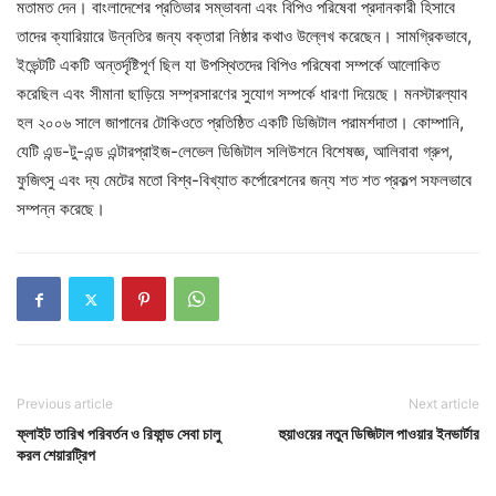
মতামত দেন। বাংলাদেশের প্রতিভার সম্ভাবনা এবং বিপিও পরিষেবা প্রদানকারী হিসাবে
তাদের ক্যারিয়ারে উন্নতির জন্য বক্তারা নিষ্ঠার কথাও উল্লেখ করেছেন। সামগ্রিকভাবে,
ইভেন্টটি একটি অন্তর্দৃষ্টিপূর্ণ ছিল যা উপস্থিতদের বিপিও পরিষেবা সম্পর্কে আলোকিত
করেছিল এবং সীমানা ছাড়িয়ে সম্প্রসারণের সুযোগ সম্পর্কে ধারণা দিয়েছে। মনস্টারল্যাব
হল ২০০৬ সালে জাপানের টোকিওতে প্রতিষ্ঠিত একটি ডিজিটাল পরামর্শদাতা। কোম্পানি,
যেটি এন্ড-টু-এন্ড এন্টারপ্রাইজ-লেভেল ডিজিটাল সলিউশনে বিশেষজ্ঞ, আলিবাবা গ্রুপ,
ফুজিৎসু এবং দ্য মেটের মতো বিশ্ব-বিখ্যাত কর্পোরেশনের জন্য শত শত প্রকল্প সফলভাবে
সম্পন্ন করেছে।
Previous article
Next article
ফ্লাইট তারিখ পরিবর্তন ও রিফান্ড সেবা চালু
হুয়াওয়ের নতুন ডিজিটাল পাওয়ার ইনভার্টার
করল শেয়ারট্রিপ